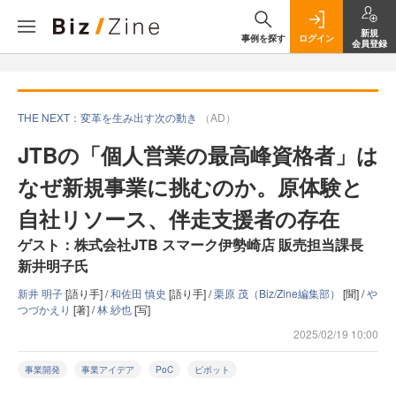
新規
事例を探す
ログイン
会員登録
THE NEXT：変革を生み出す次の動き
（AD）
JTBの「個人営業の最高峰資格者」は
なぜ新規事業に挑むのか。原体験と
自社リソース、伴走支援者の存在
ゲスト：株式会社JTB スマーク伊勢崎店 販売担当課長
新井明子氏
新井 明子
[語り手] /
和佐田 慎史
[語り手] /
栗原 茂（Biz/Zine編集部）
[聞] /
や
つづかえり
[著] /
林 紗也
[写]
2025/02/19 10:00
事業開発
事業アイデア
PoC
ピボット