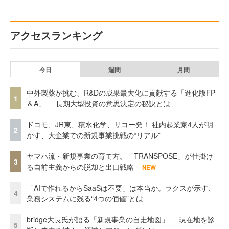
アクセスランキング
今日
週間
月間
中外製薬が挑む、R&Dの成果最大化に貢献する「進化版FP
1
＆A」──長期大型投資の意思決定の秘訣とは
ドコモ、JR東、積水化学、リコー発！ 社内起業家4人が明
2
かす、大企業での新規事業挑戦の“リアル”
ヤマハ流・新規事業の育て方。「TRANSPOSE」が仕掛け
3
る自前主義からの脱却と出口戦略
NEW
「AIで作れるからSaaSは不要」は本当か。ラクスが示す、
4
業務システムに残る“4つの価値”とは
bridge大長氏が語る「新規事業の自走地図」──現在地を診
5