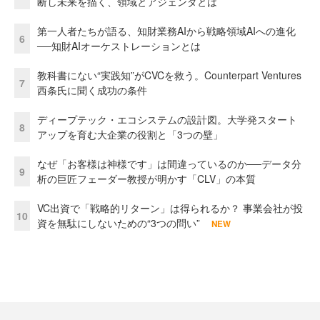
断し未来を描く、領域とアジェンダとは
第一人者たちが語る、知財業務AIから戦略領域AIへの進化
6
──知財AIオーケストレーションとは
教科書にない“実践知”がCVCを救う。Counterpart Ventures
7
西条氏に聞く成功の条件
ディープテック・エコシステムの設計図。大学発スタート
8
アップを育む大企業の役割と「3つの壁」
なぜ「お客様は神様です」は間違っているのか──データ分
9
析の巨匠フェーダー教授が明かす「CLV」の本質
VC出資で「戦略的リターン」は得られるか？ 事業会社が投
10
資を無駄にしないための“3つの問い”
NEW