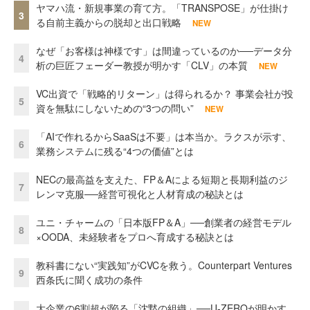
ヤマハ流・新規事業の育て方。「TRANSPOSE」が仕掛け
3
る自前主義からの脱却と出口戦略
NEW
なぜ「お客様は神様です」は間違っているのか──データ分
4
析の巨匠フェーダー教授が明かす「CLV」の本質
NEW
VC出資で「戦略的リターン」は得られるか？ 事業会社が投
5
資を無駄にしないための“3つの問い”
NEW
「AIで作れるからSaaSは不要」は本当か。ラクスが示す、
6
業務システムに残る“4つの価値”とは
NECの最高益を支えた、FP＆Aによる短期と長期利益のジ
7
レンマ克服──経営可視化と人材育成の秘訣とは
ユニ・チャームの「日本版FP＆A」──創業者の経営モデル
8
×OODA、未経験者をプロへ育成する秘訣とは
教科書にない“実践知”がCVCを救う。Counterpart Ventures
9
西条氏に聞く成功の条件
大企業の6割超が陥る「沈黙の組織」──U-ZEROが明かす、