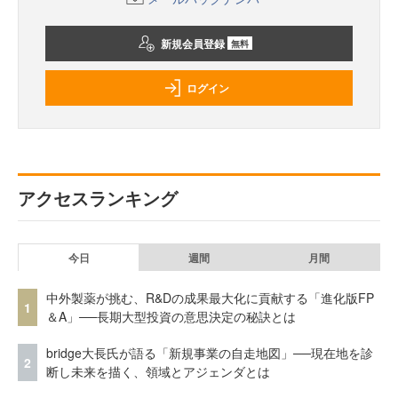
新規会員登録
無料
ログイン
アクセスランキング
今日
週間
月間
中外製薬が挑む、R&Dの成果最大化に貢献する「進化版FP
1
＆A」──長期大型投資の意思決定の秘訣とは
bridge大長氏が語る「新規事業の自走地図」──現在地を診
2
断し未来を描く、領域とアジェンダとは