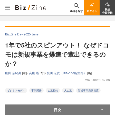
新規
事例を探す
ログイン
会員登録
Biz/Zine Day 2025 June
1年で5社のスピンアウト！ なぜドコ
モは新規事業を爆速で輩出できるの
か？
山田 奈緒美
[著] /
高山 透
[写] /
梶川 元貴（Biz/Zine編集部）
[編]
2025/08/05 07:00
ビジネスモデル
事業開発
企業戦略
大企業
新規事業提案制度
目次