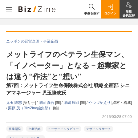
新規
事例を探す
ログイン
会員登録
ニッポンの経営企画・事業企画
メットライフのベテラン生保マン、
「イノベーター」となる－起業家と
は違う“作法”と“想い”
第7回：メットライフ生命保険株式会社 戦略企画部 シニ
アマネージャー 児玉隆志氏
児玉 隆志
[語り手] /
津田 真吾
[聞] /
津嶋 辰郎
[聞] /
やつづかえり
[取材・構成]
/
栗原 茂（Biz/Zine編集部）
[編]
2016/03/28 07:00
事業開発
企業戦略
ユーザーインタビュー
デザインリサーチ