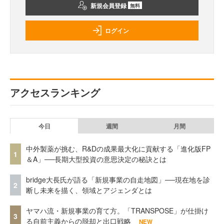
新規会員登録
無料
ログイン
アクセスランキング
今日
週間
月間
中外製薬が挑む、R&Dの成果最大化に貢献する「進化版FP
1
＆A」──長期大型投資の意思決定の秘訣とは
bridge大長氏が語る「新規事業の自走地図」──現在地を診
2
断し未来を描く、領域とアジェンダとは
ヤマハ流・新規事業の育て方。「TRANSPOSE」が仕掛け
3
る自前主義からの脱却と出口戦略
NEW