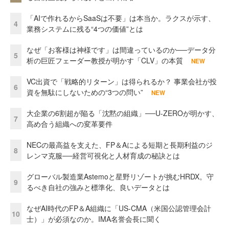
「AIで作れるからSaaSは不要」は本当か。ラクスが示す、
4
業務システムに残る“4つの価値”とは
なぜ「お客様は神様です」は間違っているのか──データ分
5
析の巨匠フェーダー教授が明かす「CLV」の本質
NEW
VC出資で「戦略的リターン」は得られるか？ 事業会社が投
6
資を無駄にしないための“3つの問い”
NEW
大企業の6割超が陥る「沈黙の組織」──U-ZEROが明かす、
7
高め合う組織への変革要件
NECの最高益を支えた、FP＆Aによる短期と長期利益のジ
8
レンマ克服──経営可視化と人材育成の秘訣とは
グローバル製造業Astemoと星野リゾートが挑むHRDX。守
9
るべき自社の強みと標準化、良いデータとは
なぜAI時代のFP＆A組織に「US-CMA（米国公認管理会計
10
士）」が必須なのか。IMA名誉会長に聞く