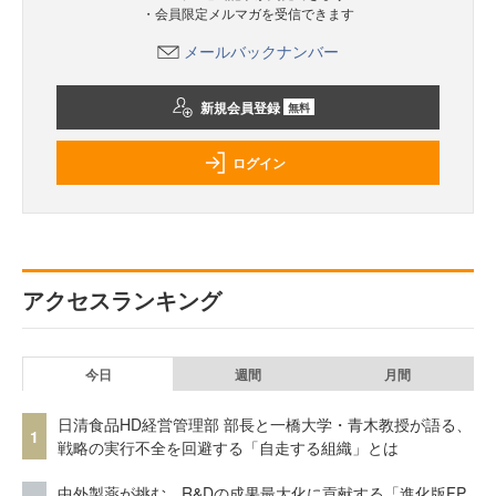
・会員限定メルマガを受信できます
メールバックナンバー
新規会員登録
無料
ログイン
アクセスランキング
今日
週間
月間
日清食品HD経営管理部 部長と一橋大学・青木教授が語る、
1
戦略の実行不全を回避する「自走する組織」とは
中外製薬が挑む、R&Dの成果最大化に貢献する「進化版FP