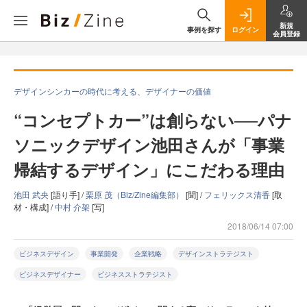
新規
事例を探す
ログイン
会員登録
デザインシンカーの時代に考える、デザイナーの価値
“コンセプトカー”は創らない──パナ
ソニックデザイン池田さんが「事業
帰結するデザイン」にこだわる理由
池田 武央
[語り手] /
栗原 茂（Biz/Zine編集部）
[聞] /
フェリックス清香
[取
材・構成] /
中村 介架
[写]
2018/06/14 07:00
ビジネスデザイン
事業開発
企業戦略
デザインストラテジスト
ビジネスデザイナー
ビジネスストラテジスト