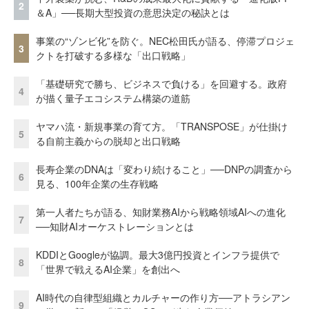
2
＆A」──長期大型投資の意思決定の秘訣とは
事業の“ゾンビ化”を防ぐ。NEC松田氏が語る、停滞プロジェ
3
クトを打破する多様な「出口戦略」
「基礎研究で勝ち、ビジネスで負ける」を回避する。政府
4
が描く量子エコシステム構築の道筋
ヤマハ流・新規事業の育て方。「TRANSPOSE」が仕掛け
5
る自前主義からの脱却と出口戦略
長寿企業のDNAは「変わり続けること」──DNPの調査から
6
見る、100年企業の生存戦略
第一人者たちが語る、知財業務AIから戦略領域AIへの進化
7
──知財AIオーケストレーションとは
KDDIとGoogleが協調。最大3億円投資とインフラ提供で
8
「世界で戦えるAI企業」を創出へ
AI時代の自律型組織とカルチャーの作り方──アトラシアン
9