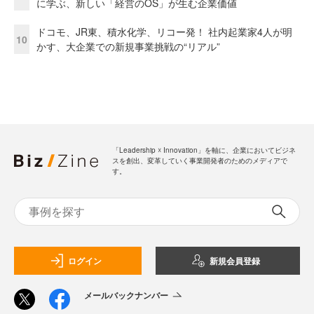
に学ぶ、新しい「経営のOS」が生む企業価値
ドコモ、JR東、積水化学、リコー発！ 社内起業家4人が明
10
かす、大企業での新規事業挑戦の“リアル”
「Leadership ☓ Innovation」を軸に、企業においてビジネ
スを創出、変革していく事業開発者のためのメディアで
す。
ログイン
新規会員登録
メールバックナンバー