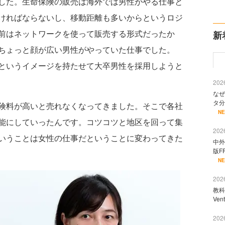
した。生命保険の販売は海外では男性がやる仕事と
ければならないし、移動距離も多いからというロジ
前はネットワークを使って販売する形式だったか
新
ちょっと顔が広い男性がやっていた仕事でした。
というイメージを持たせて大卒男性を採用しようと
2026
なぜ
タ分
険料が高いと売れなくなってきました。そこで各社
N
能にしていったんです。コツコツと地区を回って集
2026
いうことは女性の仕事だということに変わってきた
中外
版F
N
2026
教科
Ve
2026