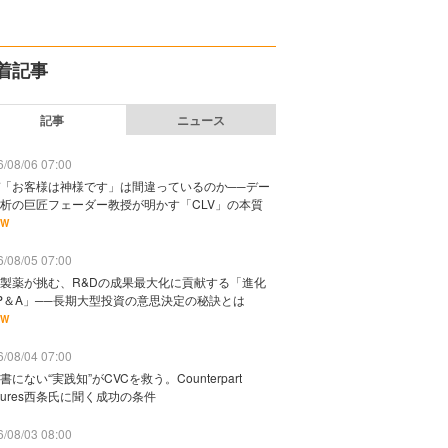
着記事
記事
ニュース
/08/06 07:00
「お客様は神様です」は間違っているのか──デー
析の巨匠フェーダー教授が明かす「CLV」の本質
EW
/08/05 07:00
製薬が挑む、R&Dの成果最大化に貢献する「進化
P＆A」──長期大型投資の意思決定の秘訣とは
EW
/08/04 07:00
書にない“実践知”がCVCを救う。Counterpart
ntures西条氏に聞く成功の条件
/08/03 08:00