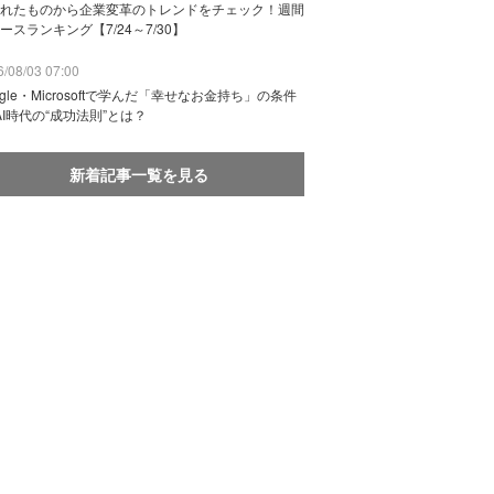
れたものから企業変革のトレンドをチェック！週間
ースランキング【7/24～7/30】
/08/03 07:00
ogle・Microsoftで学んだ「幸せなお金持ち」の条件
AI時代の“成功法則”とは？
新着記事一覧を見る