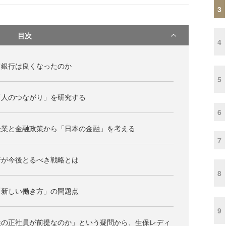
3
目次
4
て銀行は良くなったのか
5
「人のつながり」を研究する
6
企業と金融政策から「日本の金融」を考える
7
行が今後とるべき戦略とは
8
「新しい働き方」の問題点
9
性の正社員が前提なのか」という疑問から、生保レディ