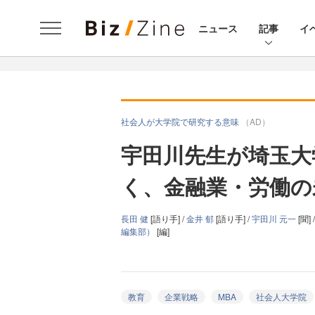
ニュース
記事
イ
社会人が大学院で研究する意味
（AD）
宇田川先生が埼玉大
く、金融業・労働の
長田 健
[語り手] /
金井 郁
[語り手] /
宇田川 元一
[聞] 
編集部）
[編]
教育
企業戦略
MBA
社会人大学院