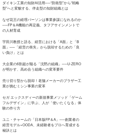
ダイキン工業の知財AI活用──“防衛型”から“戦略
型”へと変貌する、伴走型の知財組織とは
なぜ花王の経理パーソンは事業参謀になれるのか
──FP＆A機能の再定義、タフアサインメントで
の人材育成
宇田川教授と語る、経営における「A面」と「B
面」──「経営の喪失」から脱却するための「良
い負け」とは
大企業の6割超が陥る「沈黙の組織」──U-ZERO
が明かす、高め合う組織への変革要件
売り切り型から脱却！老舗メーカーのブラザー工
業が挑むミシン事業の変革
セガ エックスディーの新規事業メソッド「ゲーム
フルデザイン」に学ぶ、人が「使いたくなる」体
験の作り方
ユニ・チャームの「日本版FP＆A」──創業者の
経営モデル×OODA、未経験者をプロへ育成する
秘訣とは