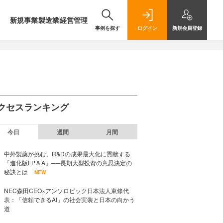
新規事業
製造業
経営管理
事例を探す
ログイン
新規
会員登録
クセスランキング
今日
週間
月間
中外製薬が挑む、R&Dの成果最大化に貢献する
「進化版FP＆A」──長期大型投資の意思決定の
秘訣とは
NEW
NEC森田CEO×アンソロピック日本法人東條代
表：「信頼できるAI」の社会実装と日本の向かう
道