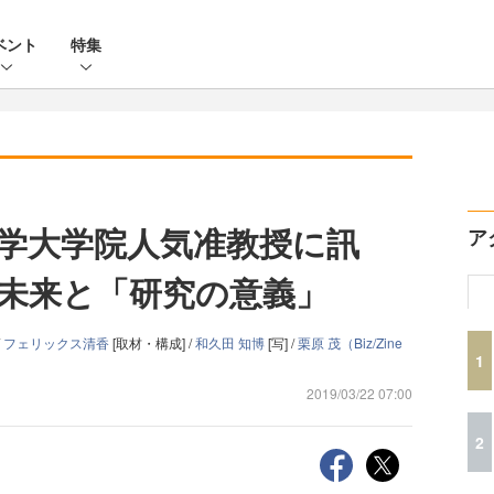
ベント
特集
学大学院人気准教授に訊
ア
未来と「研究の意義」
/
フェリックス清香
[取材・構成] /
和久田 知博
[写] /
栗原 茂（Biz/Zine
1
2019/03/22 07:00
2