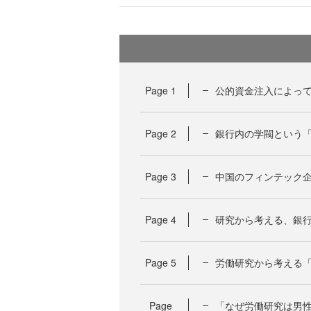
Page
1
公的資金注入によっ
Page
2
銀行内の学閥という
Page
3
中国のフィンテック
Page
4
研究から考える、銀
Page
5
労働研究から考える
Page
「なぜ労働研究は男