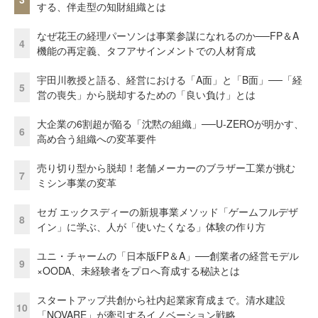
する、伴走型の知財組織とは
なぜ花王の経理パーソンは事業参謀になれるのか──FP＆A
4
機能の再定義、タフアサインメントでの人材育成
宇田川教授と語る、経営における「A面」と「B面」──「経
5
営の喪失」から脱却するための「良い負け」とは
大企業の6割超が陥る「沈黙の組織」──U-ZEROが明かす、
6
高め合う組織への変革要件
売り切り型から脱却！老舗メーカーのブラザー工業が挑む
7
ミシン事業の変革
セガ エックスディーの新規事業メソッド「ゲームフルデザ
8
イン」に学ぶ、人が「使いたくなる」体験の作り方
ユニ・チャームの「日本版FP＆A」──創業者の経営モデル
9
×OODA、未経験者をプロへ育成する秘訣とは
スタートアップ共創から社内起業家育成まで。清水建設
10
「NOVARE」が牽引するイノベーション戦略