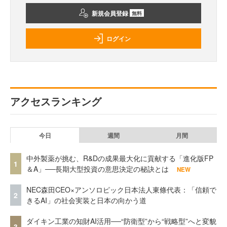
新規会員登録
無料
ログイン
アクセスランキング
今日
週間
月間
中外製薬が挑む、R&Dの成果最大化に貢献する「進化版FP
1
＆A」──長期大型投資の意思決定の秘訣とは
NEW
NEC森田CEO×アンソロピック日本法人東條代表：「信頼で
2
きるAI」の社会実装と日本の向かう道
ダイキン工業の知財AI活用──“防衛型”から“戦略型”へと変貌
3