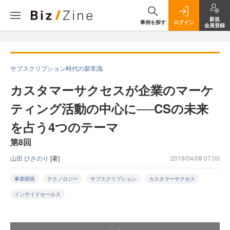
新規
事例を探す
ログイン
会員登録
サブスクリプション時代の新常識
カスタマーサクセスが企業のマーケ
ティング活動の中心に──CSの未来
を占う4つのテーマ
第8回
山田 ひさのり
[著]
2019/04/08 07:00
事業開発
テクノロジー
サブスクリプション
カスタマーサクセス
インサイドセールス