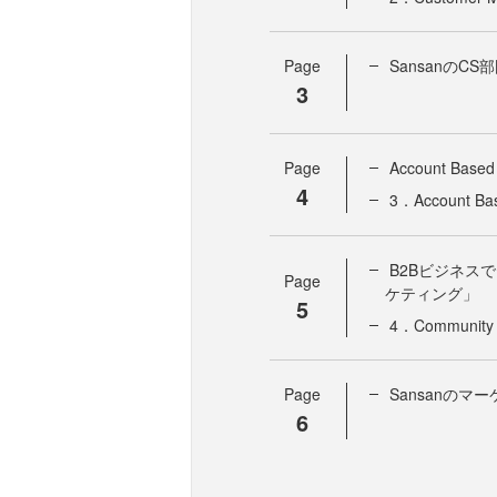
Page
Sansanの
3
Page
Account Ba
4
3．Account Ba
B2Bビジネス
Page
ケティング」
5
4．Communi
Page
Sansanの
6