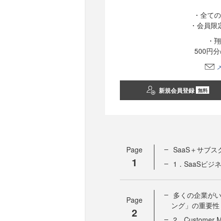
・全ての
・会員限
・翔
500円
新規会員登録
無料
Page
SaaS＋サブ
1
1．SaaSビ
多くの企業が
Page
ング」の重要性
2
2．Custome