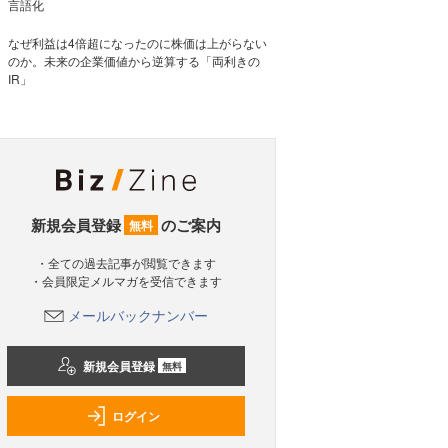
言語化
なぜ利益は4倍超になったのに株価は上がらない
のか。未来の企業価値から逆算する「両利きの
IR」
新規会員登録
のご案内
無料
・全ての過去記事が閲覧できます
・会員限定メルマガを受信できます
メールバックナンバー
新規会員登録
無料
ログイン