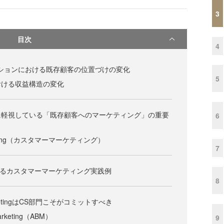
3
目次
4
プションにおける既存顧客の位置づけの変化
5
における収益構造の変化
に軽視している「既存顧客へのマーケティング」の重要
6
rketing（カスタマーマーケティング）
7
によるカスタマーマーケティング実践例
8
MarketingはCS部門こそがコミットすべき
arketing（ABM）
9