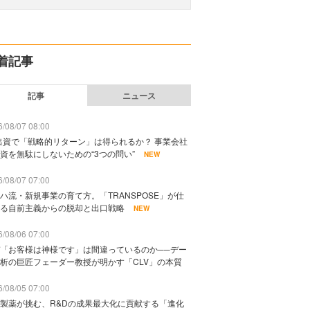
着記事
記事
ニュース
/08/07 08:00
出資で「戦略的リターン」は得られるか？ 事業会社
資を無駄にしないための“3つの問い”
NEW
/08/07 07:00
ハ流・新規事業の育て方。「TRANSPOSE」が仕
る自前主義からの脱却と出口戦略
NEW
/08/06 07:00
「お客様は神様です」は間違っているのか──デー
析の巨匠フェーダー教授が明かす「CLV」の本質
/08/05 07:00
製薬が挑む、R&Dの成果最大化に貢献する「進化