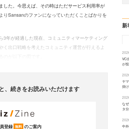
ました。今思えば、その時はただサービス利用率が
りSansanのファンになっていただくことばかりを
新
3年が経過した現在、コミュニティマーケティング
やく出口戦略を考えたコミュニティ運営が行えるよ
2026
るのが以下の図です。
VC
が投
2026
ヤマ
掛け
と、
続きをお読みいただけます
2026
なぜ
タ分
2026
員登録
のご案内
中外
無料