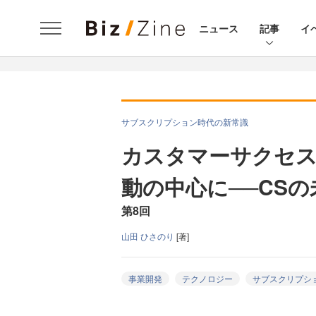
ニュース
記事
イ
サブスクリプション時代の新常識
カスタマーサクセ
動の中心に──CS
第8回
山田 ひさのり
[著]
事業開発
テクノロジー
サブスクリプシ