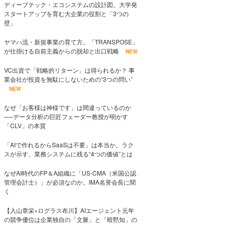
ディープテック・エコシステムの設計図。大学発
スタートアップを育む大企業の役割と「3つの
壁」
ヤマハ流・新規事業の育て方。「TRANSPOSE」
が仕掛ける自前主義からの脱却と出口戦略
NEW
VC出資で「戦略的リターン」は得られるか？ 事
業会社が投資を無駄にしないための“3つの問い”
NEW
なぜ「お客様は神様です」は間違っているのか
──データ分析の巨匠フェーダー教授が明かす
「CLV」の本質
「AIで作れるからSaaSは不要」は本当か。ラク
スが示す、業務システムに残る“4つの価値”とは
なぜAI時代のFP＆A組織に「US-CMA（米国公認
管理会計士）」が必須なのか。IMA名誉会長に聞
く
【入山章栄×ログラス布川】AIエージェント元年
の競争優位は企業独自の「文脈」と「暗黙知」の