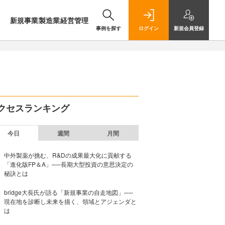
新規事業
製造業
経営管理
事例を探す
ログイン
新規
会員登録
クセスランキング
今日
週間
月間
中外製薬が挑む、R&Dの成果最大化に貢献する
「進化版FP＆A」──長期大型投資の意思決定の
秘訣とは
bridge大長氏が語る「新規事業の自走地図」──
現在地を診断し未来を描く、領域とアジェンダと
は