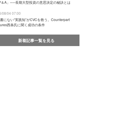
P＆A」──長期大型投資の意思決定の秘訣とは
/08/04 07:00
書にない“実践知”がCVCを救う。Counterpart
ntures西条氏に聞く成功の条件
新着記事一覧を見る