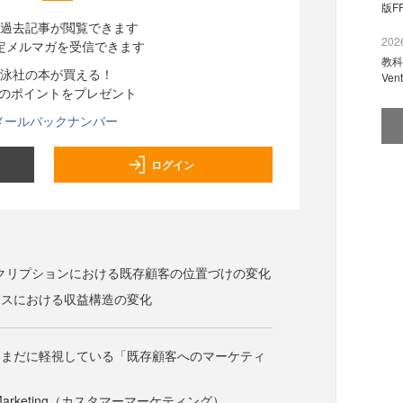
版F
過去記事が閲覧できます
2026
定メルマガを受信できます
教科
泳社の本が買える！
Ve
分のポイントをプレゼント
メールバックナンバー
ログイン
スクリプションにおける既存顧客の位置づけの変化
ジネスにおける収益構造の変化
いまだに軽視している「既存顧客へのマーケティ
r Marketing（カスタマーマーケティング）