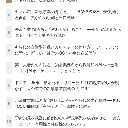
ヤマハ流・新規事業の育て方。「TRANSPOSE」が仕掛け
4
る自前主義からの脱却と出口戦略
長寿企業のDNAは「変わり続けること」──DNPの調査から
5
見る、100年企業の生存戦略
AI時代の自律型組織とカルチャーの作り方──アトラシアン
6
に学ぶ、新しい「経営のOS」が生む企業価値
第一人者たちが語る、知財業務AIから戦略領域AIへの進化
7
──知財AIオーケストレーションとは
ドコモ、JR東、積水化学、リコー発！ 社内起業家4人が明
8
かす、大企業での新規事業挑戦の“リアル”
川邊健太郎氏と安宅和人氏が語るAI時代の生存戦略──奪わ
9
れない価値は「主語」と「一回性」に宿る
学術知見を武器に前例のない新規事業を成功させる──論文
10
ニュース「有用性と厳密性のジレンマ」