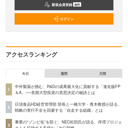
新規会員登録
無料
ログイン
アクセスランキング
今日
週間
月間
中外製薬が挑む、R&Dの成果最大化に貢献する「進化版FP
1
＆A」──長期大型投資の意思決定の秘訣とは
日清食品HD経営管理部 部長と一橋大学・青木教授が語る、
2
戦略の実行不全を回避する「自走する組織」とは
事業の“ゾンビ化”を防ぐ。NEC松田氏が語る、停滞プロジェ
3
クトを打破する多様な「出口戦略」