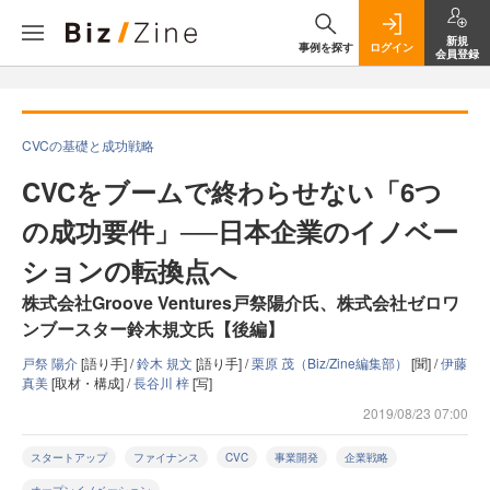
新規
事例を探す
ログイン
会員登録
CVCの基礎と成功戦略
CVCをブームで終わらせない「6つ
の成功要件」──日本企業のイノベー
ションの転換点へ
株式会社Groove Ventures戸祭陽介氏、株式会社ゼロワ
ンブースター鈴木規文氏【後編】
戸祭 陽介
[語り手] /
鈴木 規文
[語り手] /
栗原 茂（Biz/Zine編集部）
[聞] /
伊藤
真美
[取材・構成] /
長谷川 梓
[写]
2019/08/23 07:00
スタートアップ
ファイナンス
CVC
事業開発
企業戦略