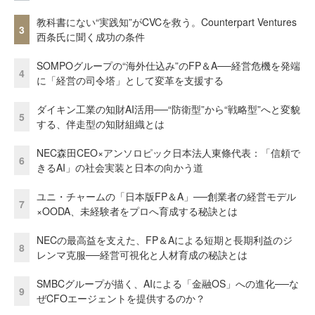
教科書にない“実践知”がCVCを救う。Counterpart Ventures
3
西条氏に聞く成功の条件
SOMPOグループの“海外仕込み”のFP＆A──経営危機を発端
4
に「経営の司令塔」として変革を支援する
ダイキン工業の知財AI活用──“防衛型”から“戦略型”へと変貌
5
する、伴走型の知財組織とは
NEC森田CEO×アンソロピック日本法人東條代表：「信頼で
6
きるAI」の社会実装と日本の向かう道
ユニ・チャームの「日本版FP＆A」──創業者の経営モデル
7
×OODA、未経験者をプロへ育成する秘訣とは
NECの最高益を支えた、FP＆Aによる短期と長期利益のジ
8
レンマ克服──経営可視化と人材育成の秘訣とは
SMBCグループが描く、AIによる「金融OS」への進化──な
9
ぜCFOエージェントを提供するのか？