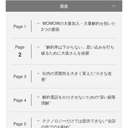
目次
WOWOWの大量加入・大量解約を招いた
Page
1
2つの要因
Page
「解約率は下がらない」思い込みを打ち
2
破るために大坂さんを抜擢
社内の雰囲気を大きく変えた“小さな改
Page
3
善”
解約電話をかけさせないための“深い顧客
Page
4
理解”
テクノロジーだけでは提供できない“会話
Page
5
の中でのお勧め”