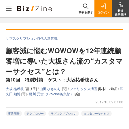
新規
事例を探す
ログイン
会員登録
サブスクリプション時代の新常識
顧客減に悩むWOWOWを12年連続顧
客増に導いた大坂さん流の“カスタマ
ーサクセス”とは？
第10回 特別対談 ゲスト：大坂祐希枝さん
大坂 祐希枝
[語り手] /
山田 ひさのり
[聞] /
フェリックス清香
[取材・構成] /
和
久田 知博
[写] /
梶川 元貴（Biz/Zine編集部）
[編]
2019/10/09 07:00
事業開発
テクノロジー
サブスクリプション
カスタマーサクセス