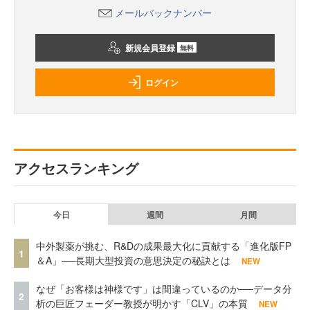
メールバックナンバー
新規会員登録
無料
ログイン
アクセスランキング
今日
週間
月間
中外製薬が挑む、R&Dの成果最大化に貢献する「進化版FP
1
＆A」──長期大型投資の意思決定の秘訣とは
NEW
なぜ「お客様は神様です」は間違っているのか──データ分
2
析の巨匠フェーダー教授が明かす「CLV」の本質
NEW