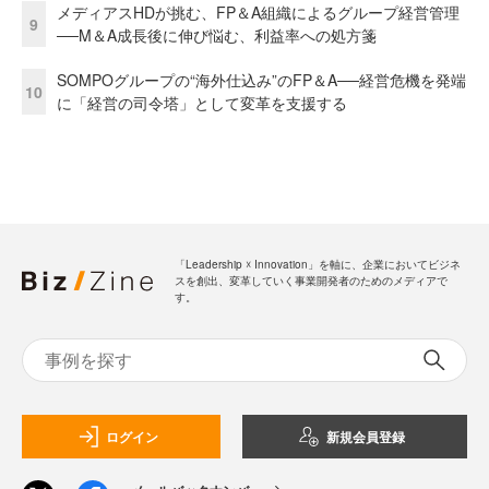
メディアスHDが挑む、FP＆A組織によるグループ経営管理
9
──M＆A成長後に伸び悩む、利益率への処方箋
SOMPOグループの“海外仕込み”のFP＆A──経営危機を発端
10
に「経営の司令塔」として変革を支援する
「Leadership ☓ Innovation」を軸に、企業においてビジネ
スを創出、変革していく事業開発者のためのメディアで
す。
ログイン
新規会員登録