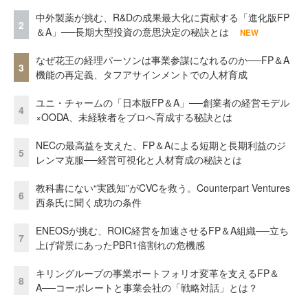
中外製薬が挑む、R&Dの成果最大化に貢献する「進化版FP
2
＆A」──長期大型投資の意思決定の秘訣とは
NEW
なぜ花王の経理パーソンは事業参謀になれるのか──FP＆A
3
機能の再定義、タフアサインメントでの人材育成
ユニ・チャームの「日本版FP＆A」──創業者の経営モデル
4
×OODA、未経験者をプロへ育成する秘訣とは
NECの最高益を支えた、FP＆Aによる短期と長期利益のジ
5
レンマ克服──経営可視化と人材育成の秘訣とは
教科書にない“実践知”がCVCを救う。Counterpart Ventures
6
西条氏に聞く成功の条件
ENEOSが挑む、ROIC経営を加速させるFP＆A組織──立ち
7
上げ背景にあったPBR1倍割れの危機感
キリングループの事業ポートフォリオ変革を支えるFP＆
8
A──コーポレートと事業会社の「戦略対話」とは？