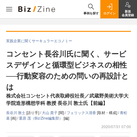
新規
事例を探す
ログイン
会員登録
実践企業に聞くサーキュラーエコノミー
コンセント長谷川氏に聞く、サービ
スデザインと循環型ビジネスの相性
──行動変容のための問いの再設計と
は
株式会社コンセント代表取締役社長／武蔵野美術大学大
学院造形構想学科 教授 長谷川 敦士氏【前編】
長谷川 敦士
[語り手] /
大山 貴子
[聞] /
フェリックス清香
[取材・構成] /
青松
基
[画] /
栗原 茂（Biz/Zine編集部）
[編]
2020/07/31 07:00