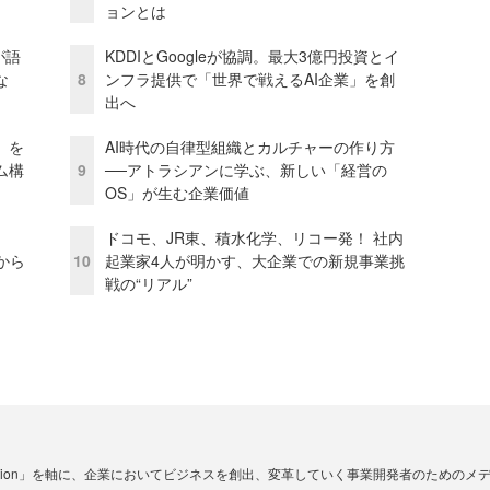
ョンとは
が語
KDDIとGoogleが協調。最大3億円投資とイ
な
8
ンフラ提供で「世界で戦えるAI企業」を創
出へ
」を
AI時代の自律型組織とカルチャーの作り方
ム構
9
──アトラシアンに学ぶ、新しい「経営の
OS」が生む企業価値
ドコモ、JR東、積水化学、リコー発！ 社内
から
10
起業家4人が明かす、大企業での新規事業挑
戦の“リアル”
☓ Innovation」を軸に、企業においてビジネスを創出、変革していく事業開発者のための