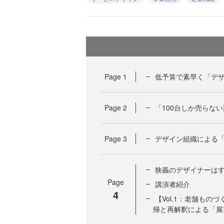
Page
1
低予算で素早く「デザ
Page
2
「100台しか売らな
Page
3
デザイン組織による「
狭義のデザイナーは
Page
講演者紹介
4
【Vol.1：老舗も
帰と再解釈による「展