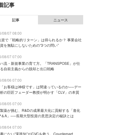
着記事
記事
ニュース
/08/07 08:00
出資で「戦略的リターン」は得られるか？ 事業会社
資を無駄にしないための“3つの問い”
/08/07 07:00
ハ流・新規事業の育て方。「TRANSPOSE」が仕
る自前主義からの脱却と出口戦略
/08/06 07:00
「お客様は神様です」は間違っているのか──デー
析の巨匠フェーダー教授が明かす「CLV」の本質
/08/05 07:00
製薬が挑む、R&Dの成果最大化に貢献する「進化
P＆A」──長期大型投資の意思決定の秘訣とは
/08/04 07:00
書にない“実践知”がCVCを救う。Counterpart