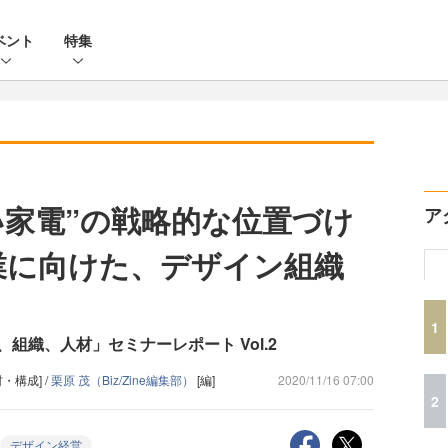
ベント
特集
い家電”の戦略的な位置づけ
ア
業に向けた、デザイン組織
1
組織、人材」セミナーレポート Vol.2
材・構成] /
栗原 茂（Biz/Zine編集部）
[編]
2020/11/16 07:00
2
デザイン経営