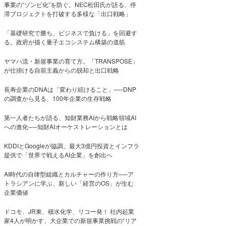
事業の“ゾンビ化”を防ぐ。NEC松田氏が語る、停
滞プロジェクトを打破する多様な「出口戦略」
「基礎研究で勝ち、ビジネスで負ける」を回避す
る。政府が描く量子エコシステム構築の道筋
ヤマハ流・新規事業の育て方。「TRANSPOSE」
が仕掛ける自前主義からの脱却と出口戦略
長寿企業のDNAは「変わり続けること」──DNP
の調査から見る、100年企業の生存戦略
第一人者たちが語る、知財業務AIから戦略領域AI
への進化──知財AIオーケストレーションとは
KDDIとGoogleが協調。最大3億円投資とインフラ
提供で「世界で戦えるAI企業」を創出へ
AI時代の自律型組織とカルチャーの作り方──ア
トラシアンに学ぶ、新しい「経営のOS」が生む
企業価値
ドコモ、JR東、積水化学、リコー発！ 社内起業
家4人が明かす、大企業での新規事業挑戦の“リア