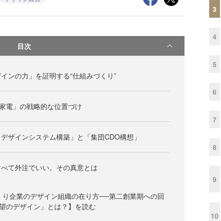
3
4
目次
5
インの力」を証明する“仕組みづくり”
6
い家電」の戦略的な位置づけ
7
デザインシステム構築」と「集団CDO構想」
8
すべて外注でいい。その真意とは
9
のづくり企業のデザイン組織の在り方──第二創業期への回
望のデザイン」とは？】を読む
10