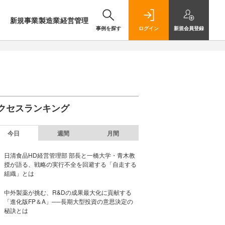
新規事業
製造業
経営管理
事例を探す
ログイン
新規
会員登録
クセスランキング
今日
週間
月間
日清食品HD経営管理部 部長と一橋大学・青木教
授が語る、戦略の実行不全を回避する「自走する
組織」とは
中外製薬が挑む、R&Dの成果最大化に貢献する
「進化版FP＆A」──長期大型投資の意思決定の
秘訣とは