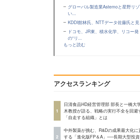
グローバル製造業Astemoと星野リ
い...
KDDI館林氏、NTTデータ佐藤氏と見
ドコモ、JR東、積水化学、リコー発
の“リ...
もっと読む
アクセスランキング
日清食品HD経営管理部 部長と一橋大
1
木教授が語る、戦略の実行不全を回避
「自走する組織」とは
中外製薬が挑む、R&Dの成果最大化に
2
する「進化版FP＆A」──長期大型投