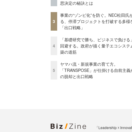
思決定の秘訣とは
事業の“ゾンビ化”を防ぐ。NEC松田氏
3
る、停滞プロジェクトを打破する多様
「出口戦略」
「基礎研究で勝ち、ビジネスで負ける
4
回避する。政府が描く量子エコシステ
築の道筋
ヤマハ流・新規事業の育て方。
5
「TRANSPOSE」が仕掛ける自前主義
の脱却と出口戦略
「Leadership 