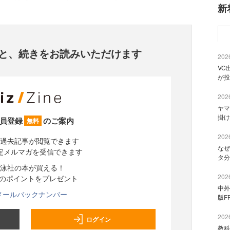
新
と、
続きをお読みいただけます
2026
VC
が投
2026
ヤマ
掛け
員登録
のご案内
無料
2026
過去記事が閲覧できます
なぜ
定メルマガを受信できます
タ分
泳社の本が買える！
2026
分のポイントをプレゼント
中外
メールバックナンバー
版F
2026
ログイン
教科