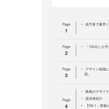
Page
低予算で素早く
1
Page
「100台しか
2
Page
デザイン組織に
3
想」
狭義のデザイ
講演者紹介
Page
4
【Vol.1：