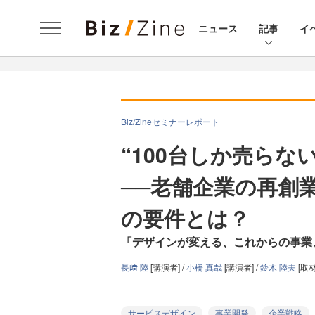
ニュース
記事
イ
Biz/Zineセミナーレポート
“100台しか売らな
──老舗企業の再創
の要件とは？
「デザインが変える、これからの事業、
長﨑 陸
[講演者] /
小橋 真哉
[講演者] /
鈴木 陸夫
[取
サービスデザイン
事業開発
企業戦略