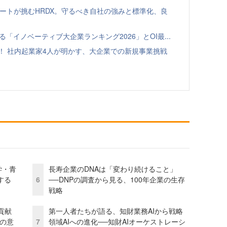
ゾートが挑むHRDX。守るべき自社の強みと標準化、良
る「イノベーティブ大企業ランキング2026」とOI最...
！ 社内起業家4人が明かす、大企業での新規事業挑戦
学・青
長寿企業のDNAは「変わり続けること」
する
6
──DNPの調査から見る、100年企業の生存
戦略
貢献
第一人者たちが語る、知財業務AIから戦略
資の意
7
領域AIへの進化──知財AIオーケストレーシ