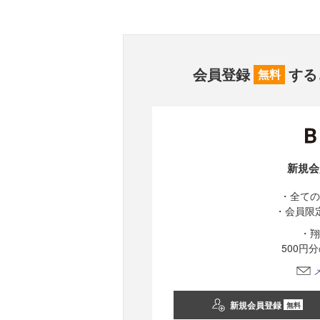
会員登録
する
無料
新規会
・全ての
・会員限
・翔
500円
新規会員登録
無料