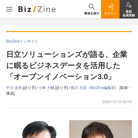
新規
事例を探す
ログイン
会員登録
Biz/Zineインサイト
日立ソリューションズが語る、企業
に眠るビジネスデータを活用した
「オープンイノベーション3.0」
中川 克幸
[語り手] /
小林 大輔
[語り手] /
梶川 元貴（Biz/Zine編集部）
[取材・
構成]
2020/12/15 08:00