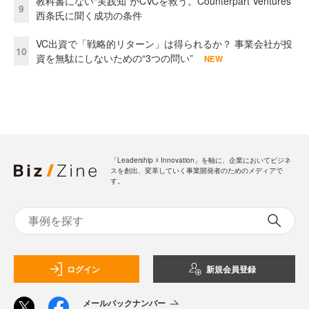
教科書にない“実践知”がCVCを救う。Counterpart Ventures
9
西条氏に聞く成功の条件
VC出資で「戦略的リターン」は得られるか？ 事業会社が投
10
資を無駄にしないための“3つの問い”
NEW
「Leadership ☓ Innovation」を軸に、企業においてビジネ
スを創出、変革していく事業開発者のためのメディアで
す。
ログイン
新規会員登録
メールバックナンバー