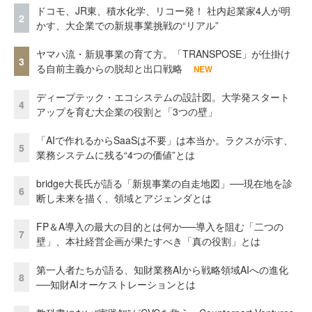
ドコモ、JR東、積水化学、リコー発！ 社内起業家4人が明
2
かす、大企業での新規事業挑戦の“リアル”
ヤマハ流・新規事業の育て方。「TRANSPOSE」が仕掛け
3
る自前主義からの脱却と出口戦略
NEW
ディープテック・エコシステムの設計図。大学発スタート
4
アップを育む大企業の役割と「3つの壁」
「AIで作れるからSaaSは不要」は本当か。ラクスが示す、
5
業務システムに残る“4つの価値”とは
bridge大長氏が語る「新規事業の自走地図」──現在地を診
6
断し未来を描く、領域とアジェンダとは
FP＆A導入の最大の目的とは何か──導入を阻む「二つの
7
壁」、本社経営企画が果たすべき「真の役割」とは
第一人者たちが語る、知財業務AIから戦略領域AIへの進化
8
──知財AIオーケストレーションとは