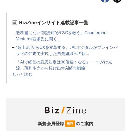
Biz/Zineインサイト連載記事一覧
教科書にない“実践知”がCVCを救う。Counterpart
Ventures西条氏に聞く...
“超上流”からCXを変革する。JALデジタルがブレインパ
ッドの伴走で実現した自走組織への軌...
「AIで経営の意思決定は30倍速くなる」──すがけん
流、薄利多売から抜け出すAI経営戦略
もっと読む
新規会員登録
のご案内
無料