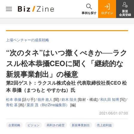
新規
事例を探す
ログイン
会員登録
上場ベンチャーの成長戦略
“次のタネ”はいつ撒くべきか──ラク
スル松本恭攝CEOに聞く「継続的な
新規事業創出」の極意
第2回ゲスト：ラクスル株式会社 代表取締役社長CEO 松
本 恭攝（まつもと やすかね）氏
松本 恭攝
[語り手] /
嶺井 政人
[聞] /
鈴木 陸夫
[取材・構成] /
和久田 知博
[写] /
青松 基
[画] /
栗原 茂（Biz/Zine編集部）
[編]
2021/06/01 07:00
企業戦略
ビジョン
両利きの経営
新規事業創出
売上総利益