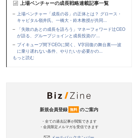
上場ベンチャーの成長戦略連載記事一覧
上場ベンチャー「成長の谷」の正体とは？ グロース・
キャピタル嶺井氏、一橋大・鈴木教授が共同...
「失敗のあとの成長を語ろう」マネーフォワード辻CEO
が語る、グループジョインと成長投資の“...
ブイキューブ間下CEOに聞く、V字回復の舞台裏──波
に乗り遅れない条件、やりたいか必要かの...
もっと読む
新規会員登録
のご案内
無料
・全ての過去記事が閲覧できます
・会員限定メルマガを受信できます
メールバックナンバー