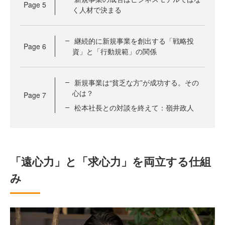
Page
5
く人材で決まる
継続的に新規事業を創出する「戦略投
Page
6
資」と「行動規範」の関係
新規事業は“貧乏な方”が成功する。その
心は？
Page
7
松本社長との対談を終えて：嶺井政人
「遠心力」と「求心力」を両立する仕組
み