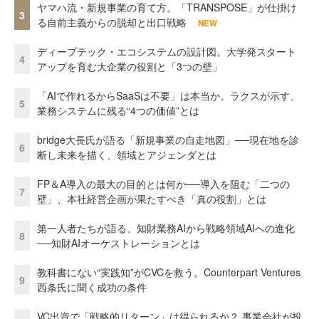
ヤマハ流・新規事業の育て方。「TRANSPOSE」が仕掛け
3
る自前主義からの脱却と出口戦略
NEW
ディープテック・エコシステムの設計図。大学発スタート
4
アップを育む大企業の役割と「3つの壁」
「AIで作れるからSaaSは不要」は本当か。ラクスが示す、
5
業務システムに残る“4つの価値”とは
bridge大長氏が語る「新規事業の自走地図」──現在地を診
6
断し未来を描く、領域とアジェンダとは
FP＆A導入の最大の目的とは何か──導入を阻む「二つの
7
壁」、本社経営企画が果たすべき「真の役割」とは
第一人者たちが語る、知財業務AIから戦略領域AIへの進化
8
──知財AIオーケストレーションとは
教科書にない“実践知”がCVCを救う。Counterpart Ventures
9
西条氏に聞く成功の条件
VC出資で「戦略的リターン」は得られるか？ 事業会社が投