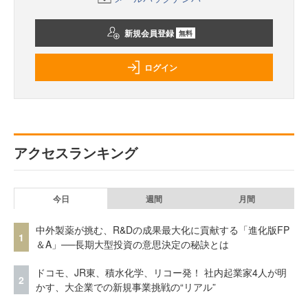
新規会員登録
無料
ログイン
アクセスランキング
今日
週間
月間
中外製薬が挑む、R&Dの成果最大化に貢献する「進化版FP
1
＆A」──長期大型投資の意思決定の秘訣とは
ドコモ、JR東、積水化学、リコー発！ 社内起業家4人が明
2
かす、大企業での新規事業挑戦の“リアル”