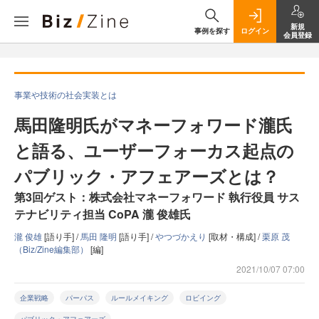
新規
事例を探す
ログイン
会員登録
事業や技術の社会実装とは
馬田隆明氏がマネーフォワード瀧氏
と語る、ユーザーフォーカス起点の
パブリック・アフェアーズとは？
第3回ゲスト：株式会社マネーフォワード 執行役員 サス
テナビリティ担当 CoPA 瀧 俊雄氏
瀧 俊雄
[語り手] /
馬田 隆明
[語り手] /
やつづかえり
[取材・構成] /
栗原 茂
（Biz/Zine編集部）
[編]
2021/10/07 07:00
企業戦略
パーパス
ルールメイキング
ロビイング