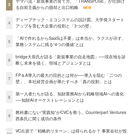
ヤマハ流・新規事業の育て方。「TRANSPOSE」が仕掛け
3
る自前主義からの脱却と出口戦略
NEW
ディープテック・エコシステムの設計図。大学発スタート
4
アップを育む大企業の役割と「3つの壁」
「AIで作れるからSaaSは不要」は本当か。ラクスが示す、
5
業務システムに残る“4つの価値”とは
bridge大長氏が語る「新規事業の自走地図」──現在地を診
6
断し未来を描く、領域とアジェンダとは
FP＆A導入の最大の目的とは何か──導入を阻む「二つの
7
壁」、本社経営企画が果たすべき「真の役割」とは
第一人者たちが語る、知財業務AIから戦略領域AIへの進化
8
──知財AIオーケストレーションとは
教科書にない“実践知”がCVCを救う。Counterpart Ventures
9
西条氏に聞く成功の条件
VC出資で「戦略的リターン」は得られるか？ 事業会社が投
10