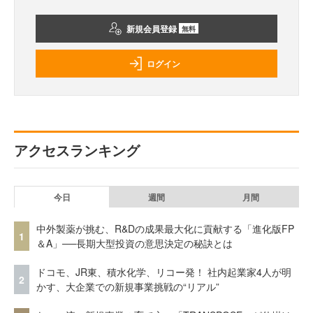
新規会員登録
無料
ログイン
アクセスランキング
今日
週間
月間
中外製薬が挑む、R&Dの成果最大化に貢献する「進化版FP
1
＆A」──長期大型投資の意思決定の秘訣とは
ドコモ、JR東、積水化学、リコー発！ 社内起業家4人が明
2
かす、大企業での新規事業挑戦の“リアル”