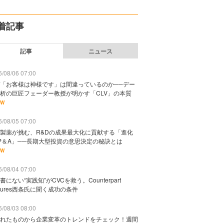
着記事
記事
ニュース
/08/06 07:00
「お客様は神様です」は間違っているのか──デー
析の巨匠フェーダー教授が明かす「CLV」の本質
EW
/08/05 07:00
製薬が挑む、R&Dの成果最大化に貢献する「進化
P＆A」──長期大型投資の意思決定の秘訣とは
EW
/08/04 07:00
書にない“実践知”がCVCを救う。Counterpart
ntures西条氏に聞く成功の条件
/08/03 08:00
れたものから企業変革のトレンドをチェック！週間