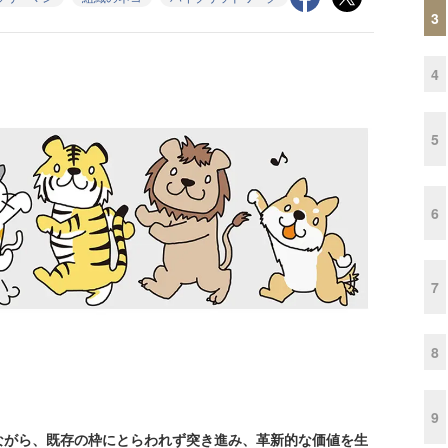
3
4
5
6
7
8
9
がら、既存の枠にとらわれず突き進み、革新的な価値を生