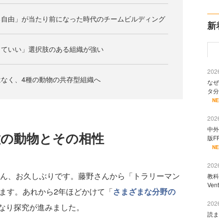
る自由」が当たり前になった時代のチームビルディング
新
っていい」選択肢のある組織が強い
2026
なく、4種の動物の共存型組織へ
なぜ
タ分
N
2026
中外
種の動物とその相性
版F
N
2026
ん、お久しぶりです。藤野さんから「トラリーマン
教科
Ve
ちます。あれから2年ほどかけて「
さまざまな分野の
2026
なり探究が進みました。
読ま