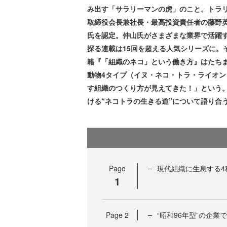
み出す「サラリーマンの虎」のこと。トラ
取締役会長兼社長・最高投資責任者の藤野英
氏を認定。仲山氏がさまざまな業界で活躍
探る連載は15回を超える人気シリーズに。
籍『「組織のネコ」という働き方』はたち
動物4タイプ（イヌ・ネコ・トラ・ライオ
す組織のつくり方が見えてきた！」という
ける“ネコトラの生きる道”について語り合
Page
現代組織に生息する4
1
Page
2
“昭和96年型”の企