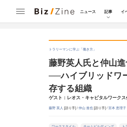
ニュース
記事
イ
トラリーマンに学ぶ「働き方」
藤野英人氏と仲山進
──ハイブリッドワ
存する組織
ゲスト：レオス・キャピタルワークス
藤野 英人
[語り手] /
仲山 進也
[語り手] /
宮本 恵理子
ワークスタイル
チームビルディング
ト