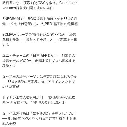
教科書にない“実践知”がCVCを救う。Counterpart
Ventures西条氏に聞く成功の条件
ENEOSが挑む、ROIC経営を加速させるFP＆A組
織──立ち上げ背景にあったPBR1倍割れの危機感
SOMPOグループの“海外仕込み”のFP＆A──経営
危機を発端に「経営の司令塔」として変革を支援
する
ユニ・チャームの「日本版FP＆A」──創業者の
経営モデル×OODA、未経験者をプロへ育成する
秘訣とは
なぜ花王の経理パーソンは事業参謀になれるのか
──FP＆A機能の再定義、タフアサインメントで
の人材育成
ダイキン工業の知財AI活用──“防衛型”から“戦略
型”へと変貌する、伴走型の知財組織とは
なぜ荏原製作所は「知財ROIC」を導入したのか
──知財経営をMOTや人的資本経営と統合する挑
戦の全貌