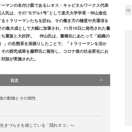
リーマンの名付け親であるレオス・キャピタルワークス代表
10
人氏は、その“モデル1号”として楽天大学学長・仲山進也
するトラリーマンたちを訪ね、その働き方の極意や共通項を
その集大成として大幅に加筆され、11月10日に発売された書
まち重版と大好評。 仲山氏は、書籍化にあたって「組織の
ン）」の生態系を深掘りしたことで、「トラリーマンを活か
。その探究成果を藤野氏に報告し、コロナ後の社会変化にお
う対談が実施された。
目次
種の動物とその相性
業で生きづらさを感じている「隠れネコ」へ