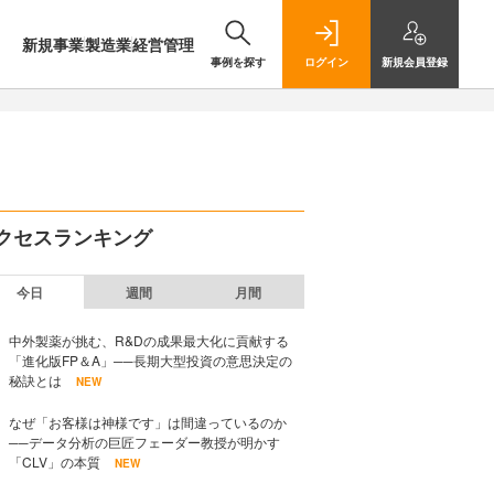
新規事業
製造業
経営管理
事例を探す
ログイン
新規
会員登録
クセスランキング
今日
週間
月間
中外製薬が挑む、R&Dの成果最大化に貢献する
「進化版FP＆A」──長期大型投資の意思決定の
秘訣とは
NEW
なぜ「お客様は神様です」は間違っているのか
──データ分析の巨匠フェーダー教授が明かす
「CLV」の本質
NEW