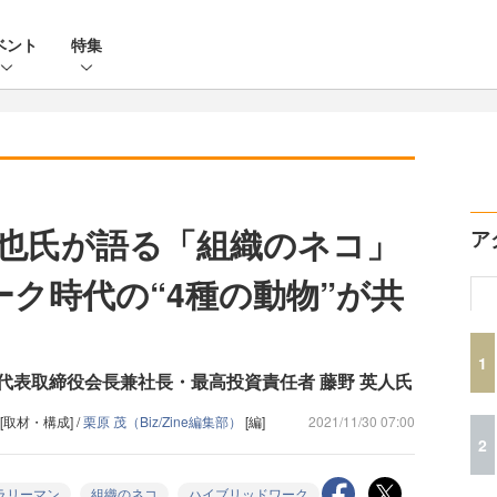
ベント
特集
也氏が語る「組織のネコ」
ア
ーク時代の“4種の動物”が共
1
代表取締役会長兼社長・最高投資責任者 藤野 英人氏
[取材・構成] /
栗原 茂（Biz/Zine編集部）
[編]
2021/11/30 07:00
2
ラリーマン
組織のネコ
ハイブリッドワーク