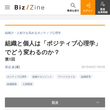
新規
事例を探す
ログイン
会員登録
組織力・人材力を高めるポジティブ心理学
組織と個人は「ポジティブ心理学」
でどう変わるのか？
第1回
渡辺 誠
[著]
2015/04/27 00:05
ポジティブ心理学
組織マネジメント
ワークスタイル
組織変革
組織開発
人材開発
目次