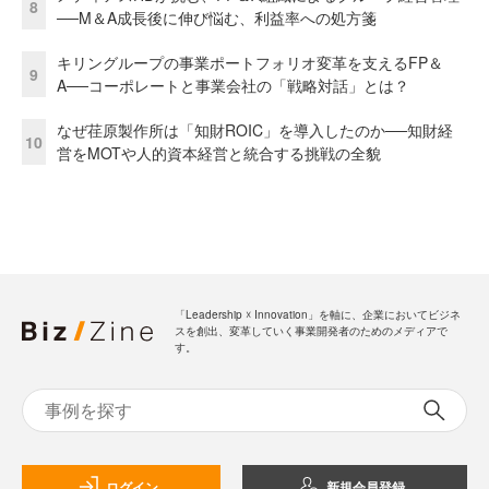
8
──M＆A成長後に伸び悩む、利益率への処方箋
キリングループの事業ポートフォリオ変革を支えるFP＆
9
A──コーポレートと事業会社の「戦略対話」とは？
なぜ荏原製作所は「知財ROIC」を導入したのか──知財経
10
営をMOTや人的資本経営と統合する挑戦の全貌
「Leadership ☓ Innovation」を軸に、企業においてビジネ
スを創出、変革していく事業開発者のためのメディアで
す。
ログイン
新規会員登録