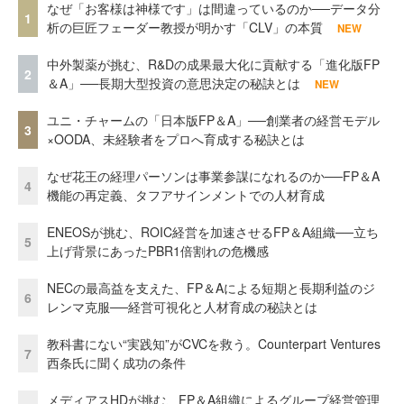
なぜ「お客様は神様です」は間違っているのか──データ分
1
析の巨匠フェーダー教授が明かす「CLV」の本質
NEW
中外製薬が挑む、R&Dの成果最大化に貢献する「進化版FP
2
＆A」──長期大型投資の意思決定の秘訣とは
NEW
ユニ・チャームの「日本版FP＆A」──創業者の経営モデル
3
×OODA、未経験者をプロへ育成する秘訣とは
なぜ花王の経理パーソンは事業参謀になれるのか──FP＆A
4
機能の再定義、タフアサインメントでの人材育成
ENEOSが挑む、ROIC経営を加速させるFP＆A組織──立ち
5
上げ背景にあったPBR1倍割れの危機感
NECの最高益を支えた、FP＆Aによる短期と長期利益のジ
6
レンマ克服──経営可視化と人材育成の秘訣とは
教科書にない“実践知”がCVCを救う。Counterpart Ventures
7
西条氏に聞く成功の条件
メディアスHDが挑む、FP＆A組織によるグループ経営管理