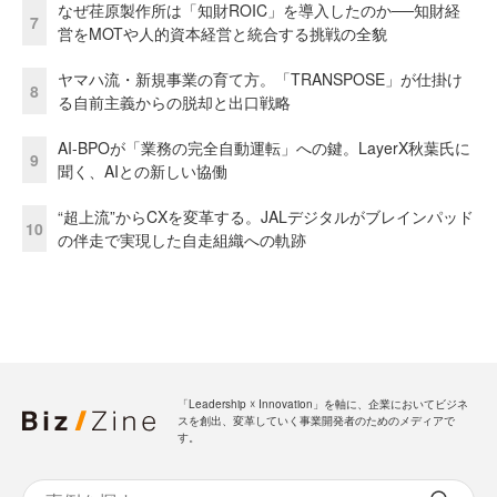
なぜ荏原製作所は「知財ROIC」を導入したのか──知財経
7
営をMOTや人的資本経営と統合する挑戦の全貌
ヤマハ流・新規事業の育て方。「TRANSPOSE」が仕掛け
8
る自前主義からの脱却と出口戦略
AI-BPOが「業務の完全自動運転」への鍵。LayerX秋葉氏に
9
聞く、AIとの新しい協働
“超上流”からCXを変革する。JALデジタルがブレインパッド
10
の伴走で実現した自走組織への軌跡
「Leadership ☓ Innovation」を軸に、企業においてビジネ
スを創出、変革していく事業開発者のためのメディアで
す。