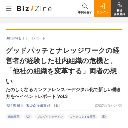
新規
事例を探す
ログイン
会員登録
Biz/Zineセミナーレポート
グッドパッチとナレッジワークの経
営者が経験した社内組織の危機と、
「他社の組織を変革する」両者の想
い
たのしくなるカンファレンス 〜デジタル化で新しい働き
⽅を〜イベントレポート Vol.3
名須川 楓太（Biz/Zine編集部）
[著]
2022/07/27 07:00
組織変革
UX
プロダクトデザイン
ワークスタイル変革
EX