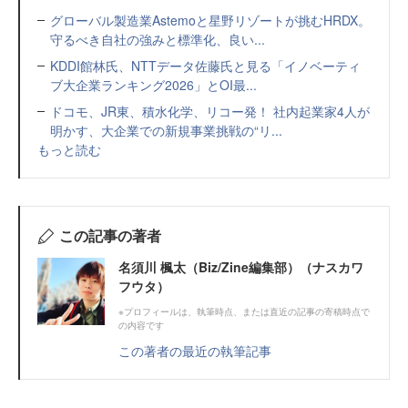
グローバル製造業Astemoと星野リゾートが挑むHRDX。
守るべき自社の強みと標準化、良い...
KDDI館林氏、NTTデータ佐藤氏と見る「イノベーティ
ブ大企業ランキング2026」とOI最...
ドコモ、JR東、積水化学、リコー発！ 社内起業家4人が
明かす、大企業での新規事業挑戦の“リ...
もっと読む
この記事の著者
名須川 楓太（Biz/Zine編集部）（ナスカワ
フウタ）
※プロフィールは、執筆時点、または直近の記事の寄稿時点で
の内容です
この著者の最近の執筆記事