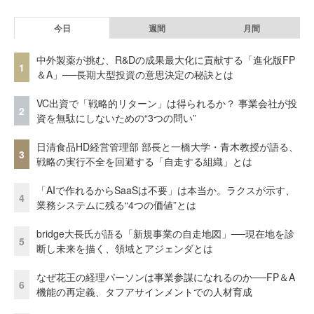
今日
週間
月間
中外製薬が挑む、R&Dの成果最大化に貢献する「進化版FP
1
＆A」──長期大型投資の意思決定の秘訣とは
VC出資で「戦略的リターン」は得られるか？ 事業会社が投
2
資を無駄にしないための“3つの問い”
日清食品HD経営管理部 部長と一橋大学・青木教授が語る、
3
戦略の実行不全を回避する「自走する組織」とは
「AIで作れるからSaaSは不要」は本当か。ラクスが示す、
4
業務システムに残る“4つの価値”とは
bridge大長氏が語る「新規事業の自走地図」──現在地を診
5
断し未来を描く、領域とアジェンダとは
なぜ花王の経理パーソンは事業参謀になれるのか──FP＆A
6
機能の再定義、タフアサインメントでの人材育成