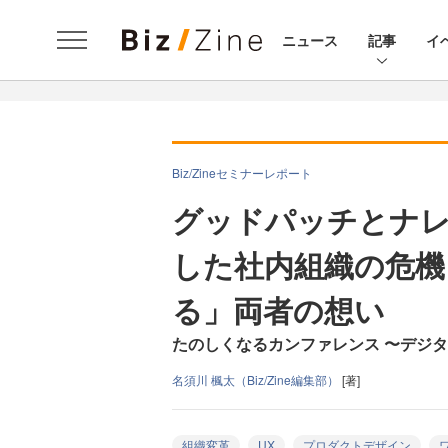
ニュース
記事
イ
Biz/Zineセミナーレポート
グッドパッチとナ
した社内組織の危機
る」両者の想い
たのしくなるカンファレンス 〜デジタル
名須川 楓太（Biz/Zine編集部）
[著]
組織変革
UX
プロダクトデザイン