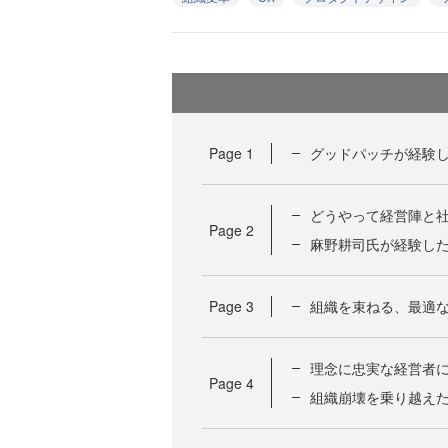
Page
1
グッドパッチが経験
どうやって経営陣と
Page
2
麻野耕司氏が経験し
Page
3
組織を束ねる、最適
理念に忠実な経営者
Page
4
組織崩壊を乗り越え