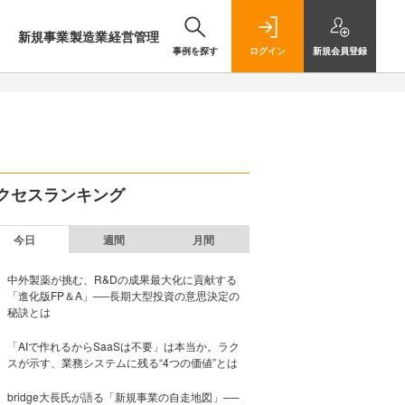
新規事業
製造業
経営管理
事例を探す
ログイン
新規
会員登録
クセスランキング
今日
週間
月間
中外製薬が挑む、R&Dの成果最大化に貢献する
「進化版FP＆A」──長期大型投資の意思決定の
秘訣とは
「AIで作れるからSaaSは不要」は本当か。ラク
スが示す、業務システムに残る“4つの価値”とは
bridge大長氏が語る「新規事業の自走地図」──