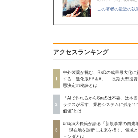
※プロフィールは、執筆時点
この著者の最近の執
アクセスランキング
中外製薬が挑む、R&Dの成果最大化に
1
する「進化版FP＆A」──長期大型投
思決定の秘訣とは
「AIで作れるからSaaSは不要」は本
2
ラクスが示す、業務システムに残る“4
価値”とは
bridge大長氏が語る「新規事業の自走
3
──現在地を診断し未来を描く、領域
ェンダとは