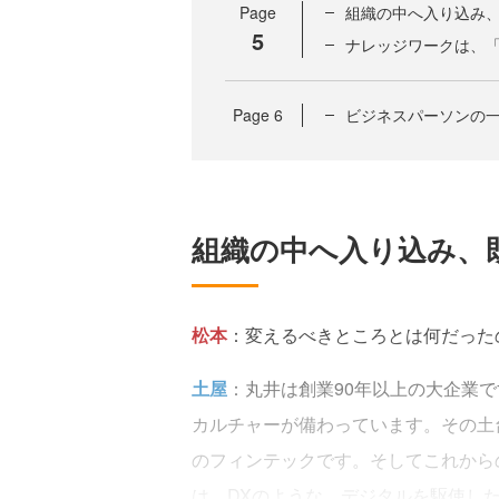
Page
組織の中へ入り込み
5
ナレッジワークは、
Page
6
ビジネスパーソンの
組織の中へ入り込み、
松本
：変えるべきところとは何だった
土屋
：丸井は創業90年以上の大企業
カルチャーが備わっています。その土
のフィンテックです。そしてこれから
は、DXのような、デジタルを駆使し