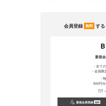
会員登録
する
無料
新規会
・全ての
・会員限
・翔
500円
新規会員登録
無料