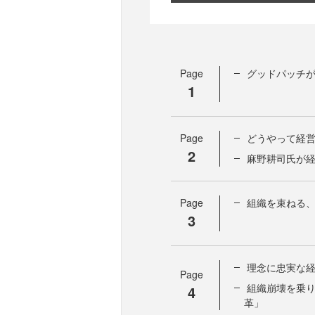
Page
グッドパッチ
1
Page
どうやって経
2
麻野耕司氏が
Page
組織を束ねる
3
理念に忠実な
Page
組織崩壊を乗
4
革」