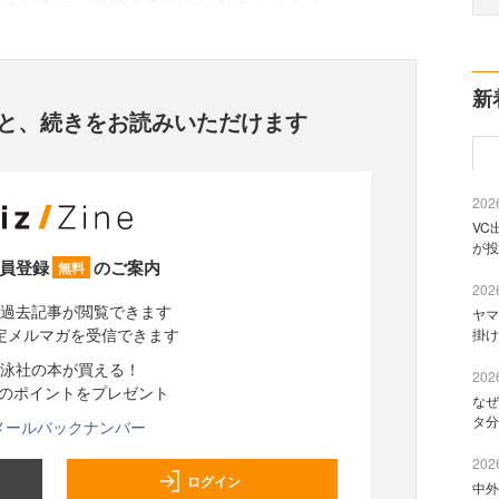
新
と、
続きをお読みいただけます
2026
VC
が投
員登録
のご案内
無料
2026
過去記事が閲覧できます
ヤマ
定メルマガを受信できます
掛け
泳社の本が買える！
2026
分のポイントをプレゼント
なぜ
タ分
メールバックナンバー
2026
ログイン
中外