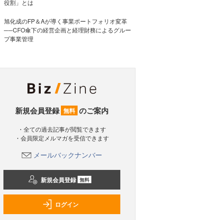
役割」とは
旭化成のFP＆Aが導く事業ポートフォリオ変革
──CFO傘下の経営企画と経理財務によるグルー
プ事業管理
新規会員登録
のご案内
無料
・全ての過去記事が閲覧できます
・会員限定メルマガを受信できます
メールバックナンバー
新規会員登録
無料
ログイン