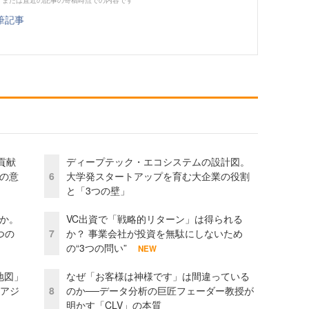
、または直近の記事の寄稿時点での内容です
筆記事
貢献
ディープテック・エコシステムの設計図。
資の意
6
大学発スタートアップを育む大企業の役割
と「3つの壁」
当か。
VC出資で「戦略的リターン」は得られる
つの
7
か？ 事業会社が投資を無駄にしないため
の“3つの問い”
NEW
地図」
なぜ「お客様は神様です」は間違っている
とアジ
8
のか──データ分析の巨匠フェーダー教授が
明かす「CLV」の本質