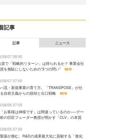
着記事
記事
ニュース
/08/07 08:00
出資で「戦略的リターン」は得られるか？ 事業会社
資を無駄にしないための“3つの問い”
NEW
/08/07 07:00
ハ流・新規事業の育て方。「TRANSPOSE」が仕
る自前主義からの脱却と出口戦略
NEW
/08/06 07:00
「お客様は神様です」は間違っているのか──デー
析の巨匠フェーダー教授が明かす「CLV」の本質
/08/05 07:00
製薬が挑む、R&Dの成果最大化に貢献する「進化