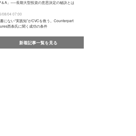
P＆A」──長期大型投資の意思決定の秘訣とは
/08/04 07:00
書にない“実践知”がCVCを救う。Counterpart
ntures西条氏に聞く成功の条件
新着記事一覧を見る