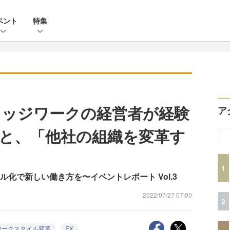
ベント
特集
レッジワークの経営者が経験
ア
と、「他社の組織を変革す
1
化で新しい働き⽅を〜イベントレポート Vol.3
2022/07/27 07:00
2
ワークスタイル変革
EX