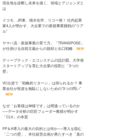
現在地を診断し未来を描く、領域とアジェンダと
は
ドコモ、JR東、積水化学、リコー発！ 社内起業
家4人が明かす、大企業での新規事業挑戦の“リア
ル”
ヤマハ流・新規事業の育て方。「TRANSPOSE」
が仕掛ける自前主義からの脱却と出口戦略
NEW
ディープテック・エコシステムの設計図。大学発
スタートアップを育む大企業の役割と「3つの
壁」
VC出資で「戦略的リターン」は得られるか？ 事
業会社が投資を無駄にしないための“3つの問い”
NEW
なぜ「お客様は神様です」は間違っているのか
──データ分析の巨匠フェーダー教授が明かす
「CLV」の本質
FP＆A導入の最大の目的とは何か──導入を阻む
「二つの壁」、本社経営企画が果たすべき「真の