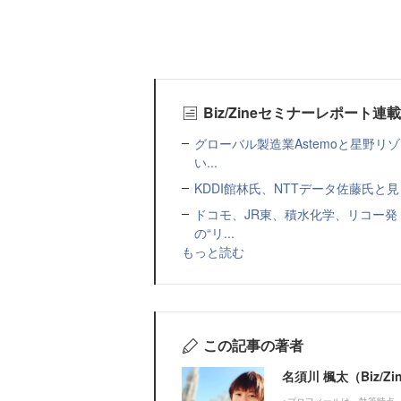
Biz/Zineセミナーレポート連
グローバル製造業Astemoと星野リ
い...
KDDI館林氏、NTTデータ佐藤氏と見
ドコモ、JR東、積水化学、リコー発
の“リ...
もっと読む
この記事の著者
名須川 楓太（Biz/