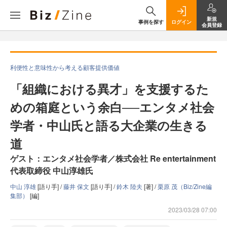
新規
事例を探す
ログイン
会員登録
利便性と意味性から考える顧客提供価値
「組織における異才」を支援するた
めの箱庭という余白──エンタメ社会
学者・中山氏と語る大企業の生きる
道
ゲスト：エンタメ社会学者／株式会社 Re entertainment
代表取締役 中山淳雄氏
中山 淳雄
[語り手] /
藤井 保文
[語り手] /
鈴木 陸夫
[著] /
栗原 茂（Biz/Zine編
集部）
[編]
2023/03/28 07:00