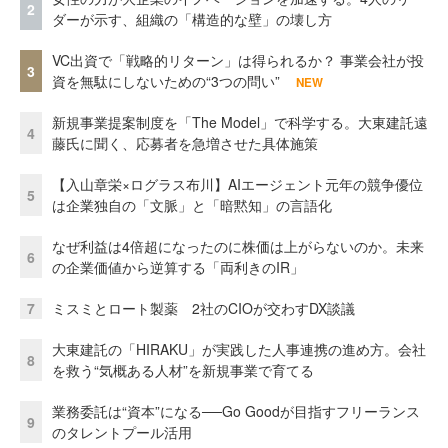
2
ダーが示す、組織の「構造的な壁」の壊し方
VC出資で「戦略的リターン」は得られるか？ 事業会社が投
3
資を無駄にしないための“3つの問い”
NEW
新規事業提案制度を「The Model」で科学する。大東建託遠
4
藤氏に聞く、応募者を急増させた具体施策
【入山章栄×ログラス布川】AIエージェント元年の競争優位
5
は企業独自の「文脈」と「暗黙知」の言語化
なぜ利益は4倍超になったのに株価は上がらないのか。未来
6
の企業価値から逆算する「両利きのIR」
7
ミスミとロート製薬 2社のCIOが交わすDX談議
大東建託の「HIRAKU」が実践した人事連携の進め方。会社
8
を救う“気概ある人材”を新規事業で育てる
業務委託は“資本”になる──Go Goodが目指すフリーランス
9
のタレントプール活用