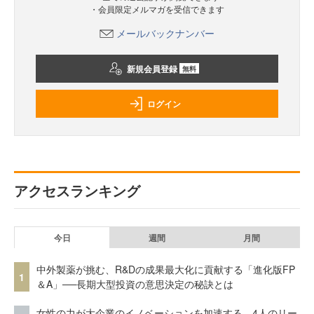
・会員限定メルマガを受信できます
メールバックナンバー
新規会員登録
無料
ログイン
アクセスランキング
今日
週間
月間
中外製薬が挑む、R&Dの成果最大化に貢献する「進化版FP
1
＆A」──長期大型投資の意思決定の秘訣とは
女性の力が大企業のイノベーションを加速する。4人のリー