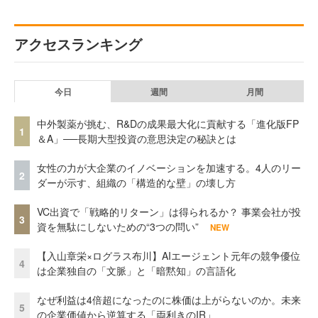
アクセスランキング
今日
週間
月間
中外製薬が挑む、R&Dの成果最大化に貢献する「進化版FP
1
＆A」──長期大型投資の意思決定の秘訣とは
女性の力が大企業のイノベーションを加速する。4人のリー
2
ダーが示す、組織の「構造的な壁」の壊し方
VC出資で「戦略的リターン」は得られるか？ 事業会社が投
3
資を無駄にしないための“3つの問い”
NEW
【入山章栄×ログラス布川】AIエージェント元年の競争優位
4
は企業独自の「文脈」と「暗黙知」の言語化
なぜ利益は4倍超になったのに株価は上がらないのか。未来
5
の企業価値から逆算する「両利きのIR」