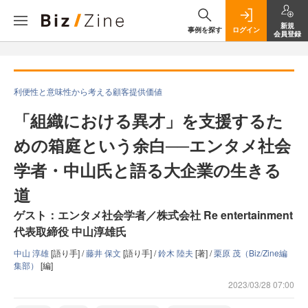
新規
事例を探す
ログイン
会員登録
利便性と意味性から考える顧客提供価値
「組織における異才」を支援するた
めの箱庭という余白──エンタメ社会
学者・中山氏と語る大企業の生きる
道
ゲスト：エンタメ社会学者／株式会社 Re entertainment
代表取締役 中山淳雄氏
中山 淳雄
[語り手] /
藤井 保文
[語り手] /
鈴木 陸夫
[著] /
栗原 茂（Biz/Zine編
集部）
[編]
2023/03/28 07:00