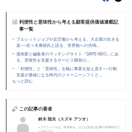
利便性と意味性から考える顧客提供価値連載記
事一覧
ブルシットジョブや反労働から考える、大企業の生きる
道──佐々木康裕氏と語る、世界観への共鳴...
漫画家と編集者のマッチングサイト『DAYS NEO』にあ
る、意味性を支援するサービス開発の...
「利便性」と「意味性」を軸に事業を捉え直す──行動
支援が価値になる時代のジャーニーシフトと...
もっと読む
この記事の著者
鈴木 陸夫（スズキ アツオ）
※プロフィールは、執筆時点、または直近の記事の寄稿時点で
の内容です