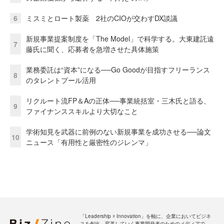
6
ミスミとロート製薬 2社のCIOが交わすDX談議
新規事業提案制度を「The Model」で科学する。大東建託遠
7
藤氏に聞く、応募者を急増させた具体施策
業務委託は“資本”になる──Go Goodが目指すフリーランス
8
のタレントプール活用
リクルート流FP＆Aの正体──事業統括室・三木氏と語る、
9
ファイナンススキルより大切なこと
学術知見を武器に前例のない新規事業を成功させる──論文
10
ニュース「有用性と厳密性のジレンマ」
「Leadership ☓ Innovation」を軸に、企業においてビジネ
スを創出、変革していく事業開発者のためのメディアで