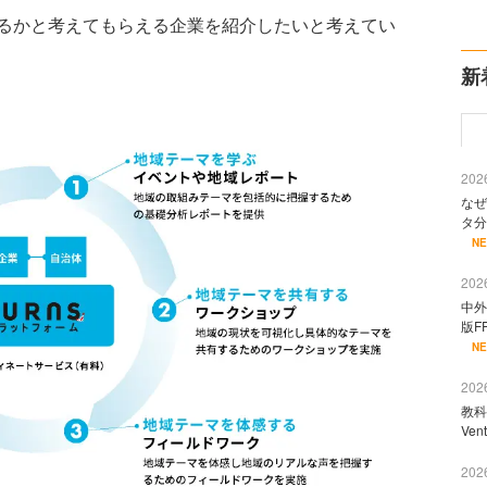
るかと考えてもらえる企業を紹介したいと考えてい
新
2026
なぜ
タ分
N
2026
中外
版F
N
2026
教科
Ve
2026