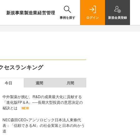
新規事業
製造業
経営管理
事例を探す
ログイン
新規
会員登録
クセスランキング
今日
週間
月間
中外製薬が挑む、R&Dの成果最大化に貢献する
「進化版FP＆A」──長期大型投資の意思決定の
秘訣とは
NEW
NEC森田CEO×アンソロピック日本法人東條代
表：「信頼できるAI」の社会実装と日本の向かう
道