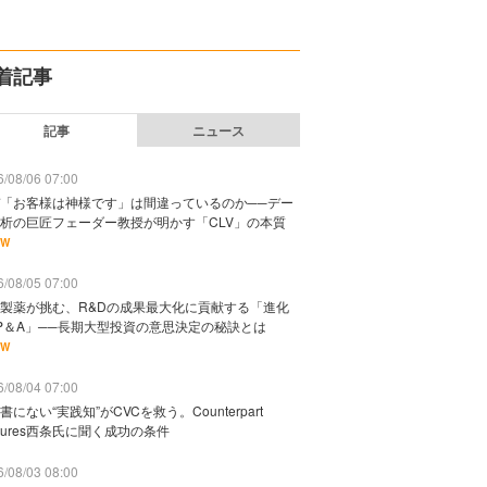
着記事
記事
ニュース
/08/06 07:00
「お客様は神様です」は間違っているのか──デー
析の巨匠フェーダー教授が明かす「CLV」の本質
EW
/08/05 07:00
製薬が挑む、R&Dの成果最大化に貢献する「進化
P＆A」──長期大型投資の意思決定の秘訣とは
EW
/08/04 07:00
書にない“実践知”がCVCを救う。Counterpart
ntures西条氏に聞く成功の条件
/08/03 08:00