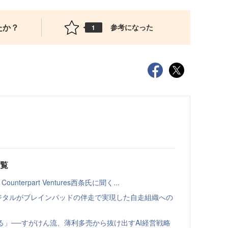
たか？
参考になった
1
一覧
terpart Ventures西条氏に聞く...
Lデジタルがブレインパッドの伴走で実現した自走組織への
なる」──すがけん流、薄利多売から抜け出すAI経営戦略