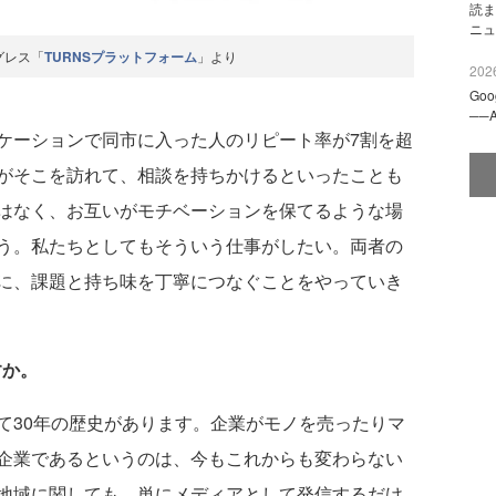
読ま
ニュ
グレス「
TURNSプラットフォーム
」より
2026
Go
──
ーションで同市に入った人のリピート率が7割を超
がそこを訪れて、相談を持ちかけるといったことも
はなく、お互いがモチベーションを保てるような場
う。私たちとしてもそういう仕事がしたい。両者の
に、課題と持ち味を丁寧につなぐことをやっていき
すか。
30年の歴史があります。企業がモノを売ったりマ
企業であるというのは、今もこれからも変わらない
地域に関しても、単にメディアとして発信するだけ