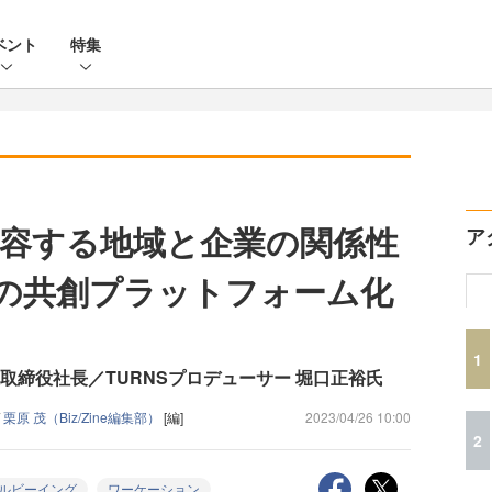
ベント
特集
容する地域と企業の関係性
ア
』の共創プラットフォーム化
1
取締役社長／TURNSプロデューサー 堀口正裕氏
/
栗原 茂（Biz/Zine編集部）
[編]
2023/04/26 10:00
2
ルビーイング
ワーケーション