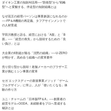
ダイキン工業の知財AI活用──“防衛型”から“戦略
型”へと変貌する、伴走型の知財組織とは
なぜ花王の経理パーソンは事業参謀になれるのか
──FP＆A機能の再定義、タフアサインメントで
の人材育成
宇田川教授と語る、経営における「A面」と「B
面」──「経営の喪失」から脱却するための「良
い負け」とは
大企業の6割超が陥る「沈黙の組織」──U-ZERO
が明かす、高め合う組織への変革要件
売り切り型から脱却！老舗メーカーのブラザー工
業が挑むミシン事業の変革
セガ エックスディーの新規事業メソッド「ゲーム
フルデザイン」に学ぶ、人が「使いたくなる」体
験の作り方
ユニ・チャームの「日本版FP＆A」──創業者の
経営モデル×OODA、未経験者をプロへ育成する
秘訣とは