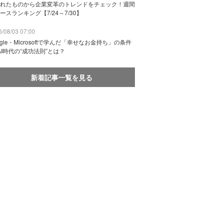
れたものから企業変革のトレンドをチェック！週間
ースランキング【7/24～7/30】
/08/03 07:00
ogle・Microsoftで学んだ「幸せなお金持ち」の条件
AI時代の“成功法則”とは？
新着記事一覧を見る