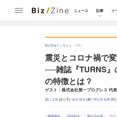
ニュース
記事
イ
Biz/Zineインサイト
（AD）
震災とコロナ禍で変
──雑誌『TURNS
の特徴とは？
ゲスト：株式会社第一プログレス 代表
堀口 正裕
[語り手] /
鈴木 陸夫
[著] /
和久田 知博
[写] 
事業開発
地域創生
働き方改革
ウェ