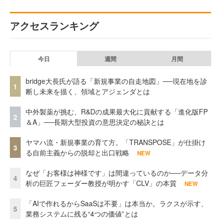
アクセスランキング
今日
週間
月間
bridge大長氏が語る「新規事業の自走地図」──現在地を診
1
断し未来を描く、領域とアジェンダとは
中外製薬が挑む、R&Dの成果最大化に貢献する「進化版FP
2
＆A」──長期大型投資の意思決定の秘訣とは
ヤマハ流・新規事業の育て方。「TRANSPOSE」が仕掛け
3
る自前主義からの脱却と出口戦略
NEW
なぜ「お客様は神様です」は間違っているのか──データ分
4
析の巨匠フェーダー教授が明かす「CLV」の本質
NEW
「AIで作れるからSaaSは不要」は本当か。ラクスが示す、
5
業務システムに残る“4つの価値”とは