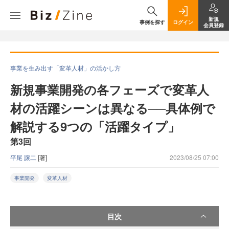
新規
事例を探す
ログイン
会員登録
事業を生み出す「変革人材」の活かし方
新規事業開発の各フェーズで変革人
材の活躍シーンは異なる──具体例で
解説する9つの「活躍タイプ」
第3回
平尾 譲⼆
[著]
2023/08/25 07:00
事業開発
変革人材
目次