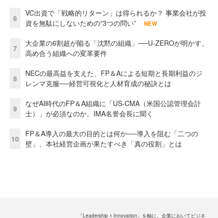
VC出資で「戦略的リターン」は得られるか？ 事業会社が投
6
資を無駄にしないための“3つの問い”
NEW
大企業の6割超が陥る「沈黙の組織」──U-ZEROが明かす、
7
高め合う組織への変革要件
NECの最高益を支えた、FP＆Aによる短期と長期利益のジ
8
レンマ克服──経営可視化と人材育成の秘訣とは
なぜAI時代のFP＆A組織に「US-CMA（米国公認管理会計
9
士）」が必須なのか。IMA名誉会長に聞く
FP＆A導入の最大の目的とは何か──導入を阻む「二つの
10
壁」、本社経営企画が果たすべき「真の役割」とは
「Leadership ☓ Innovation」を軸に、企業においてビジネ