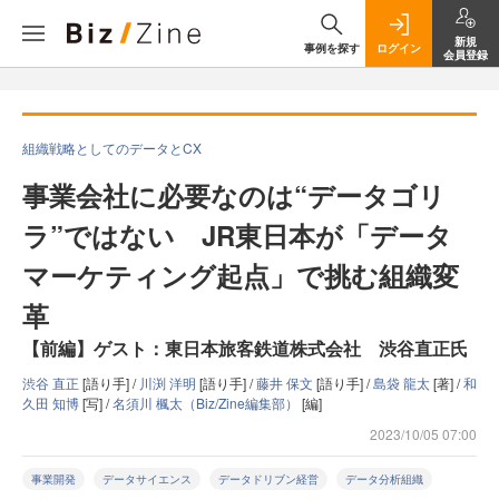
新規
事例を探す
ログイン
会員登録
組織戦略としてのデータとCX
事業会社に必要なのは“データゴリ
ラ”ではない JR東日本が「データ
マーケティング起点」で挑む組織変
革
【前編】ゲスト：東日本旅客鉄道株式会社 渋谷直正氏
渋谷 直正
[語り手] /
川渕 洋明
[語り手] /
藤井 保文
[語り手] /
島袋 龍太
[著] /
和
久田 知博
[写] /
名須川 楓太（Biz/Zine編集部）
[編]
2023/10/05 07:00
事業開発
データサイエンス
データドリブン経営
データ分析組織