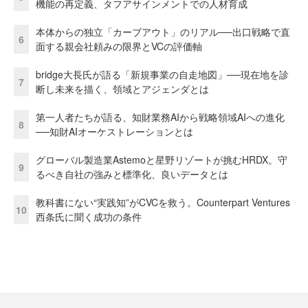
機能の再定義、タフアサインメントでの人材育成
本体からの独立「カーブアウト」のリアル──出口戦略で直
6
面する親会社頼みの限界とVCの評価軸
bridge大長氏が語る「新規事業の自走地図」──現在地を診
7
断し未来を描く、領域とアジェンダとは
第一人者たちが語る、知財業務AIから戦略領域AIへの進化
8
──知財AIオーケストレーションとは
グローバル製造業Astemoと星野リゾートが挑むHRDX。守
9
るべき自社の強みと標準化、良いデータとは
教科書にない“実践知”がCVCを救う。Counterpart Ventures
10
西条氏に聞く成功の条件