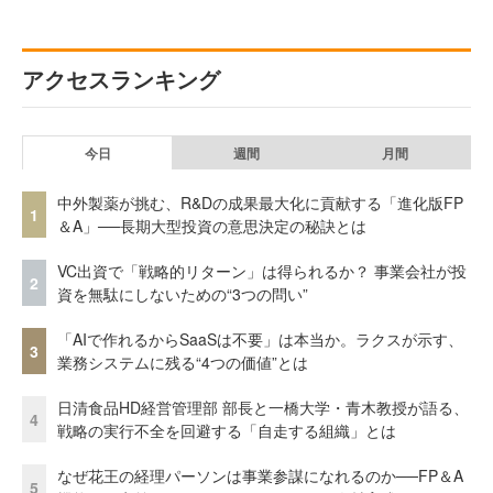
アクセスランキング
今日
週間
月間
中外製薬が挑む、R&Dの成果最大化に貢献する「進化版FP
1
＆A」──長期大型投資の意思決定の秘訣とは
VC出資で「戦略的リターン」は得られるか？ 事業会社が投
2
資を無駄にしないための“3つの問い”
「AIで作れるからSaaSは不要」は本当か。ラクスが示す、
3
業務システムに残る“4つの価値”とは
日清食品HD経営管理部 部長と一橋大学・青木教授が語る、
4
戦略の実行不全を回避する「自走する組織」とは
なぜ花王の経理パーソンは事業参謀になれるのか──FP＆A
5