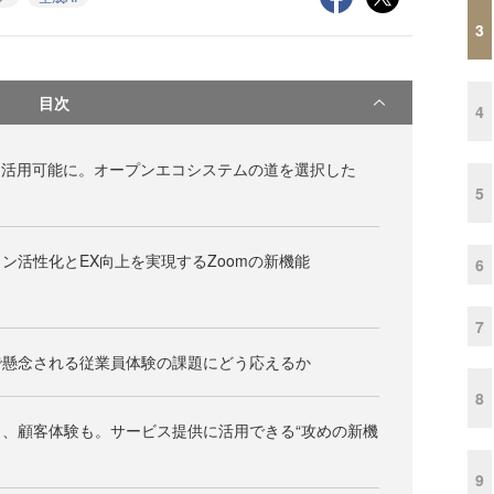
3
目次
4
を活用可能に。オープンエコシステムの道を選択した
5
ン活性化とEX向上を実現するZoomの新機能
6
7
で懸念される従業員体験の課題にどう応えるか
8
、顧客体験も。サービス提供に活用できる“攻めの新機
9