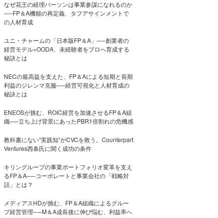
なぜ花王の経理パーソンは事業参謀になれるのか
──FP＆A機能の再定義、タフアサインメントで
の人材育成
ユニ・チャームの「日本版FP＆A」──創業者の
経営モデル×OODA、未経験者をプロへ育成する
秘訣とは
NECの最高益を支えた、FP＆Aによる短期と長期
利益のジレンマ克服──経営可視化と人材育成の
秘訣とは
ENEOSが挑む、ROIC経営を加速させるFP＆A組
織──立ち上げ背景にあったPBR1倍割れの危機感
教科書にない“実践知”がCVCを救う。Counterpart
Ventures西条氏に聞く成功の条件
キリングループの事業ポートフォリオ変革を支え
るFP＆A──コーポレートと事業会社の「戦略対
話」とは？
メディアスHDが挑む、FP＆A組織によるグルー
プ経営管理──M＆A成長後に伸び悩む、利益率へ