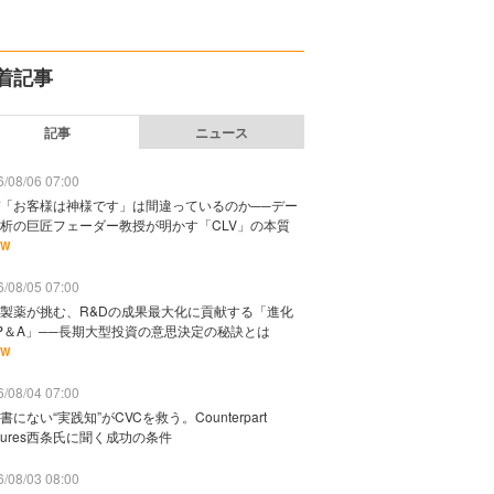
着記事
記事
ニュース
/08/06 07:00
「お客様は神様です」は間違っているのか──デー
析の巨匠フェーダー教授が明かす「CLV」の本質
EW
/08/05 07:00
製薬が挑む、R&Dの成果最大化に貢献する「進化
P＆A」──長期大型投資の意思決定の秘訣とは
EW
/08/04 07:00
書にない“実践知”がCVCを救う。Counterpart
ntures西条氏に聞く成功の条件
/08/03 08:00