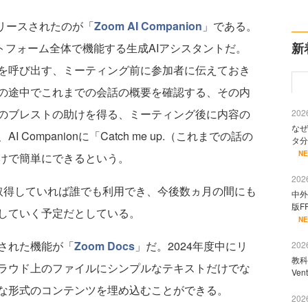
リースされたのが「
Zoom AI Companion
」である。
新
omプラットフォーム全体で機能する生成AIアシスタントだ。
を呼び出す、ミーティング前に参加者に伝えておき
の途中でこれまでの会話の概要を確認する、その内
のブレストの助けを得る、ミーティング後に内容の
2026
なぜ
ompanionに「Catch me up.（これまでの話の
タ分
N
けで簡単にできるという。
2026
取得していれば誰でも利用でき、今後数ヵ月の間にも
中外
版F
していく予定だとしている。
N
された機能が「
Zoom Docs
」だ。2024年度中にリ
2026
教科
ラウド上のファイルにシンプルなテキストだけでな
Ve
な形式のコンテンツを埋め込むことができる。
2026