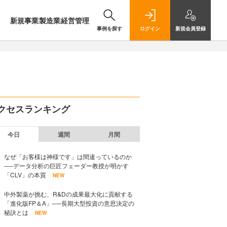
新規事業
製造業
経営管理
事例を探す
ログイン
新規
会員登録
クセスランキング
今日
週間
月間
なぜ「お客様は神様です」は間違っているのか
──データ分析の巨匠フェーダー教授が明かす
「CLV」の本質
NEW
中外製薬が挑む、R&Dの成果最大化に貢献する
「進化版FP＆A」──長期大型投資の意思決定の
秘訣とは
NEW