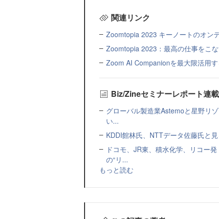
関連リンク
Zoomtopia 2023 キーノートのオ
Zoomtopia 2023：最高の仕
Zoom AI Companionを最大
Biz/Zineセミナーレポート連
グローバル製造業Astemoと星野リ
い...
KDDI館林氏、NTTデータ佐藤氏と見
ドコモ、JR東、積水化学、リコー発
の“リ...
もっと読む