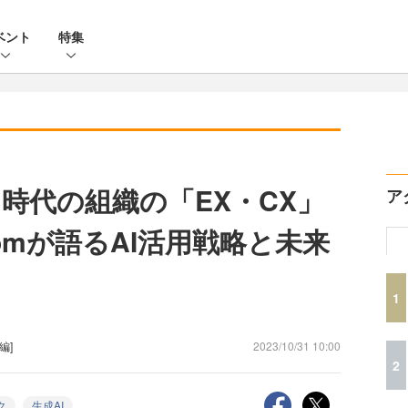
ベント
特集
時代の組織の「EX・CX」
ア
omが語るAI活用戦略と未来
1
[編]
2023/10/31 10:00
2
ク
生成AI