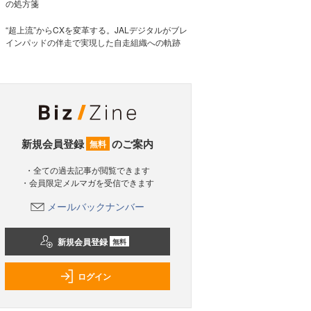
の処方箋
“超上流”からCXを変革する。JALデジタルがブレ
インパッドの伴走で実現した自走組織への軌跡
新規会員登録
のご案内
無料
・全ての過去記事が閲覧できます
・会員限定メルマガを受信できます
メールバックナンバー
新規会員登録
無料
ログイン