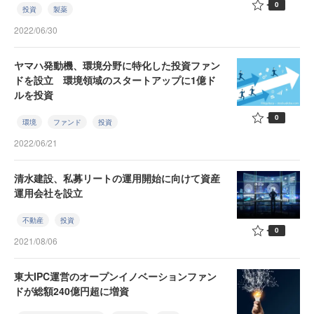
0
投資
製薬
2022/06/30
ヤマハ発動機、環境分野に特化した投資ファン
ドを設立 環境領域のスタートアップに1億ド
ルを投資
0
環境
ファンド
投資
2022/06/21
清水建設、私募リートの運用開始に向けて資産
運用会社を設立
不動産
投資
0
2021/08/06
東大IPC運営のオープンイノベーションファン
ドが総額240億円超に増資