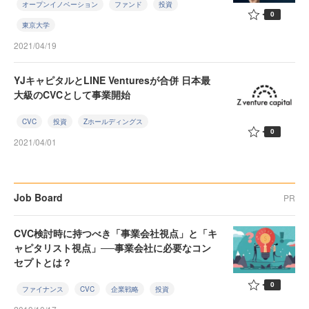
オープンイノベーション
ファンド
投資
0
東京大学
2021/04/19
YJキャピタルとLINE Venturesが合併 日本最
大級のCVCとして事業開始
CVC
投資
Zホールディングス
0
2021/04/01
Job Board
PR
CVC検討時に持つべき「事業会社視点」と「キ
ャピタリスト視点」──事業会社に必要なコン
セプトとは？
0
ファイナンス
CVC
企業戦略
投資