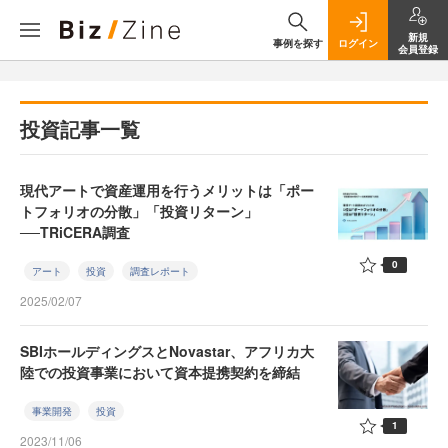
新規
事例を探す
ログイン
会員登録
投資記事一覧
現代アートで資産運用を行うメリットは「ポー
トフォリオの分散」「投資リターン」
──TRiCERA調査
0
アート
投資
調査レポート
2025/02/07
SBIホールディングスとNovastar、アフリカ大
陸での投資事業において資本提携契約を締結
事業開発
投資
1
2023/11/06