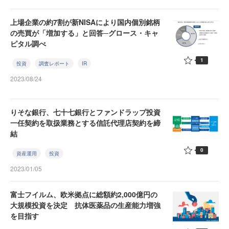
上場企業の約7割が新NISAにより国内個別銘柄
の売買が「増加する」と回答─グロース・キャ
ピタル調べ
1
投資
調査レポート
IR
2023/08/24
りそな銀行、七十七銀行とファンドラップ投資
一任契約を取扱業務とする信託代理店契約を締
結
0
資産運用
投資
2023/01/05
富士フイルム、欧米拠点に総額約2,000億円の
大規模投資を決定 抗体医薬品の生産能力増強
を目指す