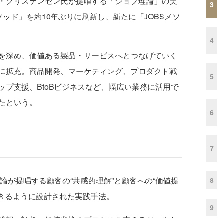
・クリステンセン氏が提唱する「ジョブ理論」の実
3
ソッド」を約10年ぶりに刷新し、新たに「JOBSメソ
4
を深め、価値ある製品・サービスへとつなげていく
に拡充。商品開発、マーケティング、プロダクト戦
5
プ支援、BtoBビジネスなど、幅広い業務に活用で
たという。
6
7
理論が提唱する顧客の“共感的理解”と顧客への“価値提
8
できるように設計された実践手法。
9