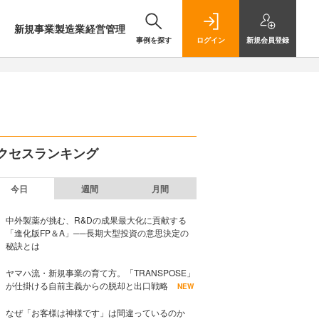
新規事業
製造業
経営管理
事例を探す
ログイン
新規
会員登録
クセスランキング
今日
週間
月間
中外製薬が挑む、R&Dの成果最大化に貢献する
「進化版FP＆A」──長期大型投資の意思決定の
秘訣とは
ヤマハ流・新規事業の育て方。「TRANSPOSE」
が仕掛ける自前主義からの脱却と出口戦略
NEW
なぜ「お客様は神様です」は間違っているのか