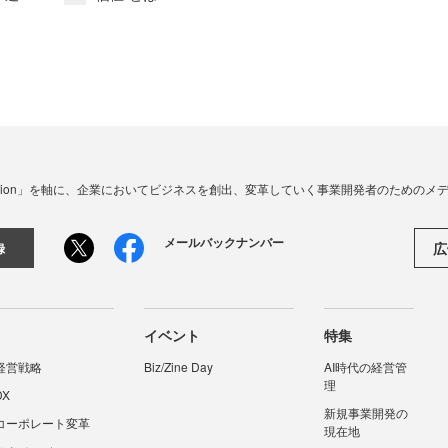
☓ Innovation」を軸に、企業においてビジネスを創出、変革していく事業開発者のための
メールバックナンバー
広
録
イベント
特集
経営戦略
Biz/Zine Day
AI時代の経営管
理
DX
新規事業開発の
コーポレート変革
現在地