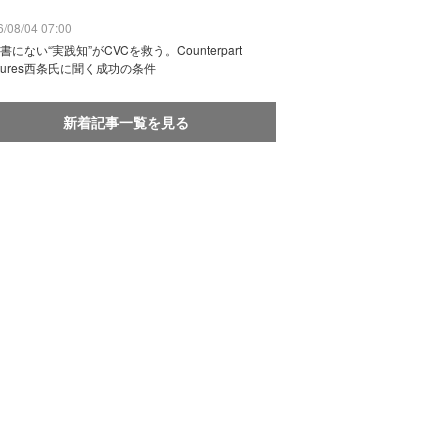
/08/04 07:00
書にない“実践知”がCVCを救う。Counterpart
ntures西条氏に聞く成功の条件
新着記事一覧を見る