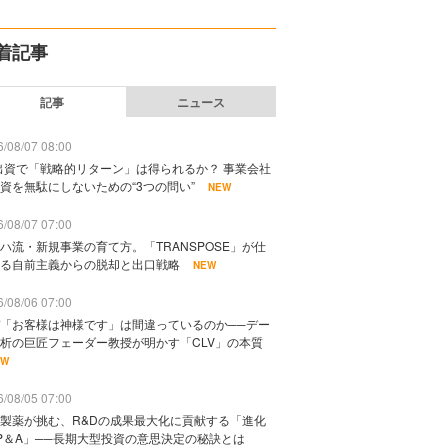
着記事
記事
ニュース
/08/07 08:00
出資で「戦略的リターン」は得られるか？ 事業会社
資を無駄にしないための“3つの問い”
NEW
/08/07 07:00
ハ流・新規事業の育て方。「TRANSPOSE」が仕
る自前主義からの脱却と出口戦略
NEW
/08/06 07:00
「お客様は神様です」は間違っているのか──デー
析の巨匠フェーダー教授が明かす「CLV」の本質
EW
/08/05 07:00
製薬が挑む、R&Dの成果最大化に貢献する「進化
P＆A」──長期大型投資の意思決定の秘訣とは