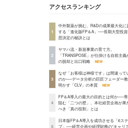
アクセスランキング
中外製薬が挑む、R&Dの成果最大化に
1
する「進化版FP＆A」──長期大型投
思決定の秘訣とは
ヤマハ流・新規事業の育て方。
2
「TRANSPOSE」が仕掛ける自前主義
の脱却と出口戦略
NEW
なぜ「お客様は神様です」は間違って
3
のか──データ分析の巨匠フェーダー
明かす「CLV」の本質
NEW
FP＆A導入の最大の目的とは何か──
4
阻む「二つの壁」、本社経営企画が果
べき「真の役割」とは
日本版FP＆A導入を成功させる「6ス
5
プ」──経営企画や経理財務の“キャリ