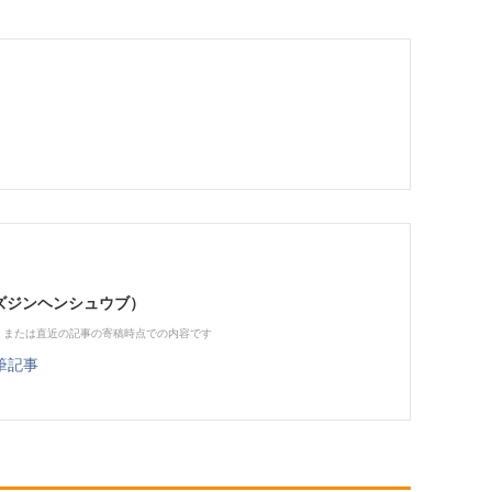
（ビズジンヘンシュウブ）
、または直近の記事の寄稿時点での内容です
筆記事