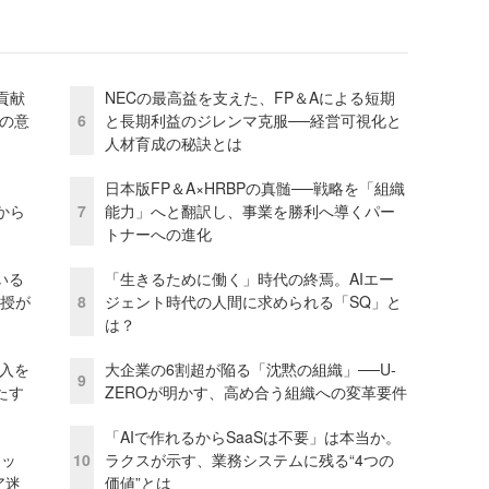
貢献
NECの最高益を支えた、FP＆Aによる短期
資の意
6
と長期利益のジレンマ克服──経営可視化と
人材育成の秘訣とは
日本版FP＆A×HRBPの真髄──戦略を「組織
から
7
能力」へと翻訳し、事業を勝利へ導くパー
トナーへの進化
いる
「生きるために働く」時代の終焉。AIエー
教授が
8
ジェント時代の人間に求められる「SQ」と
は？
導入を
大企業の6割超が陥る「沈黙の組織」──U-
9
たす
ZEROが明かす、高め合う組織への変革要件
「AIで作れるからSaaSは不要」は本当か。
テッ
10
ラクスが示す、業務システムに残る“4つの
ア迷
価値”とは