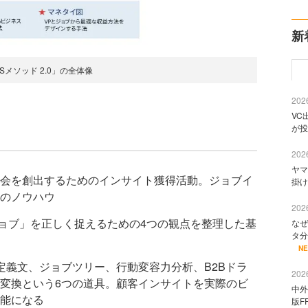
新
BSメソッド 2.0」の全体像
2026
VC
が投
2026
ヤマ
会を創出するためのインサイト獲得活動。ジョブイ
掛け
のノウハウ
2026
ョブ」を正しく捉えるための4つの観点を整理した基
なぜ
タ分
N
定義文、ジョブツリー、行動変容力分析、B2Bドラ
2026
変換という6つの道具。顧客インサイトを実際のビ
中外
能になる
版F