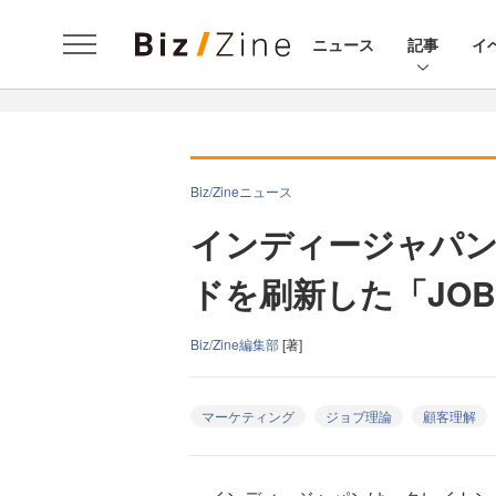
ニュース
記事
イ
Biz/Zineニュース
インディージャパ
ドを刷新した「JOB
Biz/Zine編集部
[著]
マーケティング
ジョブ理論
顧客理解