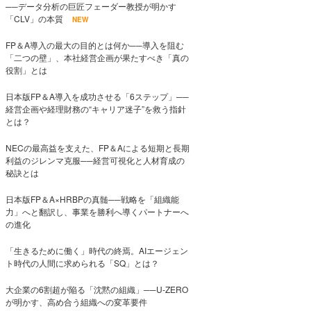
──データ分析の巨匠フェーダー教授が明かす
「CLV」の本質
NEW
FP＆A導入の最大の目的とは何か──導入を阻む
「二つの壁」、本社経営企画が果たすべき「真の
役割」とは
日本版FP＆A導入を成功させる「6ステップ」──
経営企画や経理財務の“キャリア迷子”を救う指針
とは？
NECの最高益を支えた、FP＆Aによる短期と長期
利益のジレンマ克服──経営可視化と人材育成の
秘訣とは
日本版FP＆A×HRBPの真髄──戦略を「組織能
力」へと翻訳し、事業を勝利へ導くパートナーへ
の進化
「生きるために働く」時代の終焉。AIエージェン
ト時代の人間に求められる「SQ」とは？
大企業の6割超が陥る「沈黙の組織」──U-ZERO
が明かす、高め合う組織への変革要件