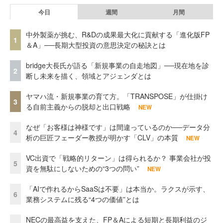
今日
週間
月間
中外製薬が挑む、R&Dの成果最大化に貢献する「進化版FP
1
＆A」──長期大型投資の意思決定の秘訣とは
bridge大長氏が語る「新規事業の自走地図」──現在地を診
2
断し未来を描く、領域とアジェンダとは
ヤマハ流・新規事業の育て方。「TRANSPOSE」が仕掛け
3
る自前主義からの脱却と出口戦略
NEW
なぜ「お客様は神様です」は間違っているのか──データ分
4
析の巨匠フェーダー教授が明かす「CLV」の本質
NEW
VC出資で「戦略的リターン」は得られるか？ 事業会社が投
5
資を無駄にしないための“3つの問い”
NEW
「AIで作れるからSaaSは不要」は本当か。ラクスが示す、
6
業務システムに残る“4つの価値”とは
NECの最高益を支えた、FP＆Aによる短期と長期利益のジ