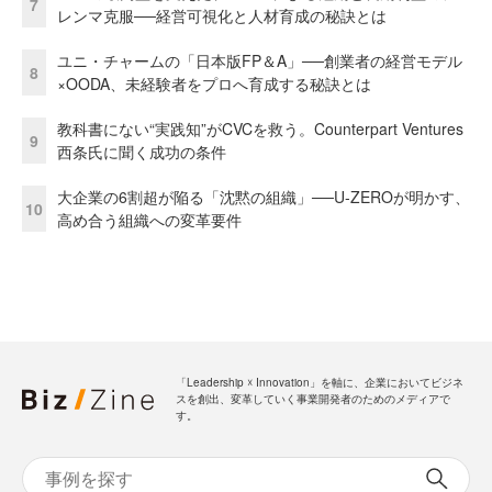
7
レンマ克服──経営可視化と人材育成の秘訣とは
ユニ・チャームの「日本版FP＆A」──創業者の経営モデル
8
×OODA、未経験者をプロへ育成する秘訣とは
教科書にない“実践知”がCVCを救う。Counterpart Ventures
9
西条氏に聞く成功の条件
大企業の6割超が陥る「沈黙の組織」──U-ZEROが明かす、
10
高め合う組織への変革要件
「Leadership ☓ Innovation」を軸に、企業においてビジネ
スを創出、変革していく事業開発者のためのメディアで
す。