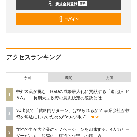
新規会員登録
無料
ログイン
アクセスランキング
今日
週間
月間
中外製薬が挑む、R&Dの成果最大化に貢献する「進化版FP
1
＆A」──長期大型投資の意思決定の秘訣とは
VC出資で「戦略的リターン」は得られるか？ 事業会社が投
2
資を無駄にしないための“3つの問い”
NEW
女性の力が大企業のイノベーションを加速する。4人のリー
3
ダーが示す、組織の「構造的な壁」の壊し方