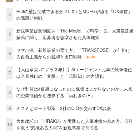
ROIの壁は突破できるか？LIXILとMUFGが語る「CX経営」
4
の課題と挑戦
新規事業提案制度を「The Model」で科学する。大東建託遠
5
藤氏に聞く、応募者を急増させた具体施策
ヤマハ流・新規事業の育て方。「TRANSPOSE」が仕掛け
6
る自前主義からの脱却と出口戦略
NEW
【入山章栄×ログラス布川】AIエージェント元年の競争優位
7
は企業独自の「文脈」と「暗黙知」の言語化
なぜ利益は4倍超になったのに株価は上がらないのか。未来
8
の企業価値から逆算する「両利きのIR」
9
ミスミとロート製薬 2社のCIOが交わすDX談議
大東建託の「HIRAKU」が実践した人事連携の進め方。会社
10
を救う“気概ある人材”を新規事業で育てる