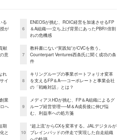
いる
ENEOSが挑む、ROIC経営を加速させるFP
教授が
6
＆A組織──立ち上げ背景にあったPBR1倍割
れの危機感
貢献
教科書にない“実践知”がCVCを救う。
資の意
7
Counterpart Ventures西条氏に聞く成功の条
件
なれ
キリングループの事業ポートフォリオ変革
アサイ
8
を支えるFP＆A──コーポレートと事業会社
の「戦略対話」とは？
─創業
メディアスHDが挑む、FP＆A組織によるグ
プロへ
9
ループ経営管理──M＆A成長後に伸び悩
む、利益率への処方箋
短期
“超上流”からCXを変革する。JALデジタルが
視化と
10
ブレインパッドの伴走で実現した自走組織
への軌跡