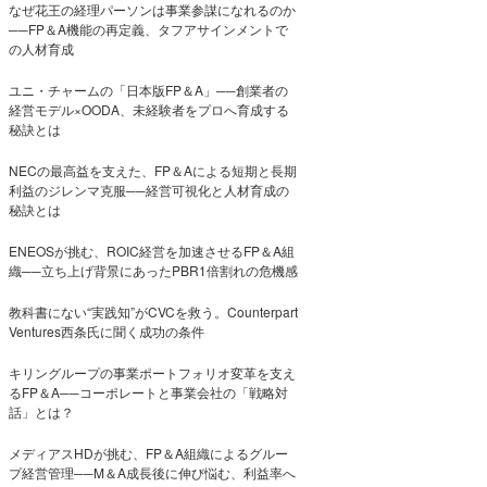
なぜ花王の経理パーソンは事業参謀になれるのか
──FP＆A機能の再定義、タフアサインメントで
の人材育成
ユニ・チャームの「日本版FP＆A」──創業者の
経営モデル×OODA、未経験者をプロへ育成する
秘訣とは
NECの最高益を支えた、FP＆Aによる短期と長期
利益のジレンマ克服──経営可視化と人材育成の
秘訣とは
ENEOSが挑む、ROIC経営を加速させるFP＆A組
織──立ち上げ背景にあったPBR1倍割れの危機感
教科書にない“実践知”がCVCを救う。Counterpart
Ventures西条氏に聞く成功の条件
キリングループの事業ポートフォリオ変革を支え
るFP＆A──コーポレートと事業会社の「戦略対
話」とは？
メディアスHDが挑む、FP＆A組織によるグルー
プ経営管理──M＆A成長後に伸び悩む、利益率へ