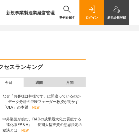
新規事業
製造業
経営管理
事例を探す
ログイン
新規
会員登録
クセスランキング
今日
週間
月間
なぜ「お客様は神様です」は間違っているのか
──データ分析の巨匠フェーダー教授が明かす
「CLV」の本質
NEW
中外製薬が挑む、R&Dの成果最大化に貢献する
「進化版FP＆A」──長期大型投資の意思決定の
秘訣とは
NEW