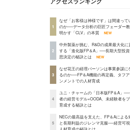
アクセスランキング
なぜ「お客様は神様です」は間違って
1
のか──データ分析の巨匠フェーダー
明かす「CLV」の本質
NEW
中外製薬が挑む、R&Dの成果最大化に
2
する「進化版FP＆A」──長期大型投
思決定の秘訣とは
NEW
なぜ花王の経理パーソンは事業参謀に
3
るのか──FP＆A機能の再定義、タフ
ンメントでの人材育成
ユニ・チャームの「日本版FP＆A」─
4
者の経営モデル×OODA、未経験者を
育成する秘訣とは
NECの最高益を支えた、FP＆Aによる
5
と長期利益のジレンマ克服──経営可
人材育成の秘訣とは