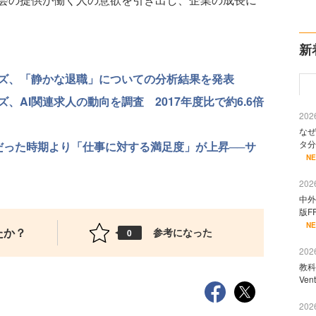
新
ズ、「静かな退職」についての分析結果を発表
AI関連求人の動向を調査 2017年度比で約6.6倍
2026
なぜ
タ分
だった時期より「仕事に対する満足度」が上昇──サ
N
2026
中外
版F
N
たか？
参考になった
0
2026
教科
Ve
2026