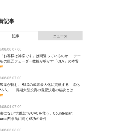
着記事
記事
ニュース
/08/06 07:00
「お客様は神様です」は間違っているのか──デー
析の巨匠フェーダー教授が明かす「CLV」の本質
EW
/08/05 07:00
製薬が挑む、R&Dの成果最大化に貢献する「進化
P＆A」──長期大型投資の意思決定の秘訣とは
EW
/08/04 07:00
書にない“実践知”がCVCを救う。Counterpart
ntures西条氏に聞く成功の条件
/08/03 08:00