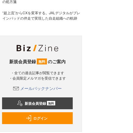
の処方箋
“超上流”からCXを変革する。JALデジタルがブレ
インパッドの伴走で実現した自走組織への軌跡
新規会員登録
のご案内
無料
・全ての過去記事が閲覧できます
・会員限定メルマガを受信できます
メールバックナンバー
新規会員登録
無料
ログイン