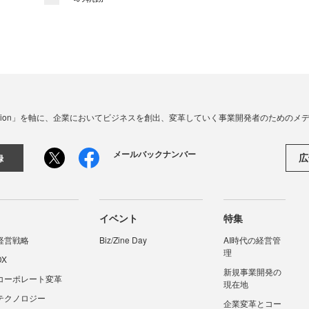
☓ Innovation」を軸に、企業においてビジネスを創出、変革していく事業開発者のための
メールバックナンバー
広
録
イベント
特集
経営戦略
Biz/Zine Day
AI時代の経営管
理
DX
新規事業開発の
コーポレート変革
現在地
テクノロジー
企業変革とコー