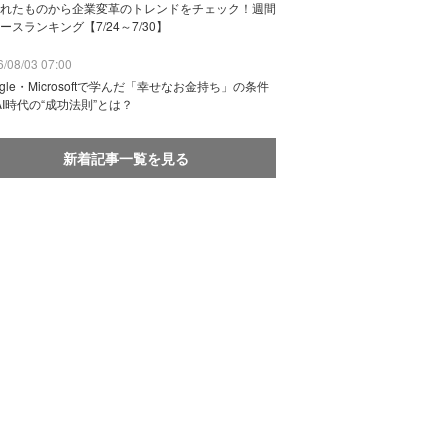
れたものから企業変革のトレンドをチェック！週間
ースランキング【7/24～7/30】
/08/03 07:00
ogle・Microsoftで学んだ「幸せなお金持ち」の条件
AI時代の“成功法則”とは？
新着記事一覧を見る