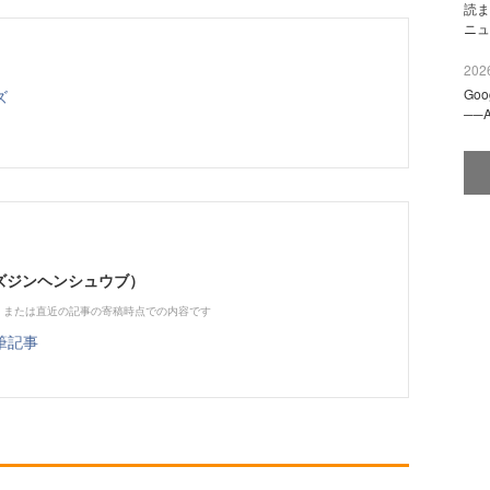
読ま
ニュ
2026
Go
ズ
──
（ビズジンヘンシュウブ）
、または直近の記事の寄稿時点での内容です
筆記事