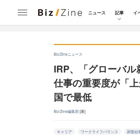
ニュース
記事
イ
Biz/Zineニュース
IRP、「グローバル
仕事の重要度が「上
国で最低
Biz/Zine編集部
[著]
キャリア
ワークライフバランス
調査結