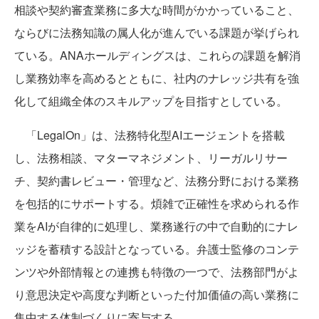
相談や契約審査業務に多大な時間がかかっていること、
ならびに法務知識の属人化が進んでいる課題が挙げられ
ている。ANAホールディングスは、これらの課題を解消
し業務効率を高めるとともに、社内のナレッジ共有を強
化して組織全体のスキルアップを目指すとしている。
「LegalOn」は、法務特化型AIエージェントを搭載
し、法務相談、マターマネジメント、リーガルリサー
チ、契約書レビュー・管理など、法務分野における業務
を包括的にサポートする。煩雑で正確性を求められる作
業をAIが自律的に処理し、業務遂行の中で自動的にナレ
ッジを蓄積する設計となっている。弁護士監修のコンテ
ンツや外部情報との連携も特徴の一つで、法務部門がよ
り意思決定や高度な判断といった付加価値の高い業務に
集中する体制づくりに寄与する。