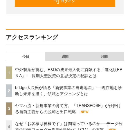
ログイン
アクセスランキング
今日
週間
月間
中外製薬が挑む、R&Dの成果最大化に貢献する「進化版FP
1
＆A」──長期大型投資の意思決定の秘訣とは
bridge大長氏が語る「新規事業の自走地図」──現在地を診
2
断し未来を描く、領域とアジェンダとは
ヤマハ流・新規事業の育て方。「TRANSPOSE」が仕掛け
3
る自前主義からの脱却と出口戦略
NEW
なぜ「お客様は神様です」は間違っているのか──データ分
4
析の巨匠フェーダー教授が明かす「CLV」の本質
NEW