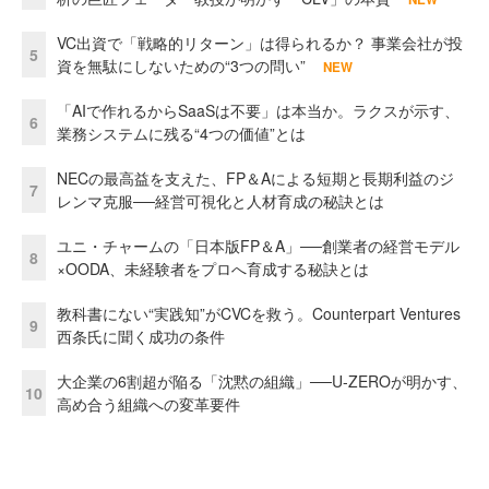
VC出資で「戦略的リターン」は得られるか？ 事業会社が投
5
資を無駄にしないための“3つの問い”
NEW
「AIで作れるからSaaSは不要」は本当か。ラクスが示す、
6
業務システムに残る“4つの価値”とは
NECの最高益を支えた、FP＆Aによる短期と長期利益のジ
7
レンマ克服──経営可視化と人材育成の秘訣とは
ユニ・チャームの「日本版FP＆A」──創業者の経営モデル
8
×OODA、未経験者をプロへ育成する秘訣とは
教科書にない“実践知”がCVCを救う。Counterpart Ventures
9
西条氏に聞く成功の条件
大企業の6割超が陥る「沈黙の組織」──U-ZEROが明かす、
10
高め合う組織への変革要件