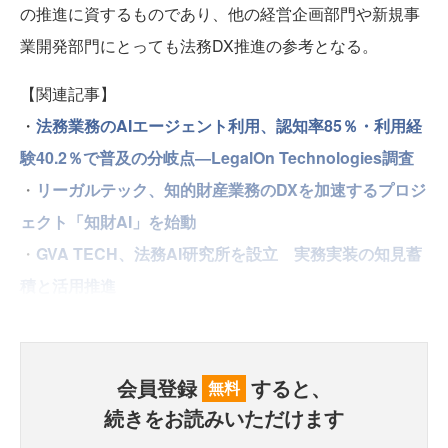
の推進に資するものであり、他の経営企画部門や新規事
業開発部門にとっても法務DX推進の参考となる。
【関連記事】
・
法務業務のAIエージェント利用、認知率85％・利用経
験40.2％で普及の分岐点―LegalOn Technologies調査
・
リーガルテック、知的財産業務のDXを加速するプロジ
ェクト「知財AI」を始動
・
GVA TECH、法務AI研究所を設立 実務実装の知見蓄
積と活用推進
会員登録
すると、
無料
続きをお読みいただけます