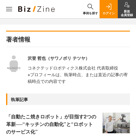
新規
事例を探す
ログイン
会員登録
著者情報
沢登 哲也（サワノボリ テツヤ）
コネクテッドロボティクス株式会社 代表取締役
※プロフィールは、執筆時点、または直近の記事の寄
稿時点での内容です
執筆記事
「自動たこ焼きロボット」が目指す2つの
革新──“キッチンの自動化”と“ロボット
のサービス化”