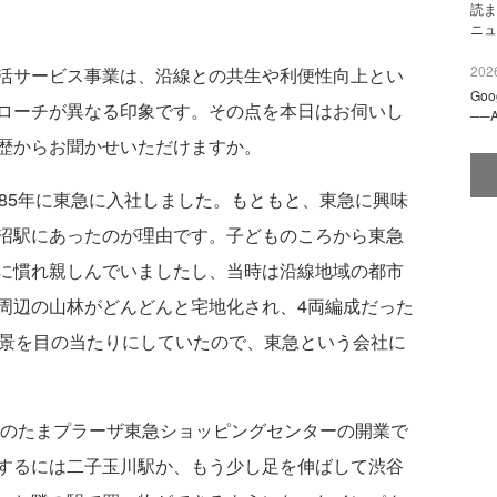
読ま
ニュ
2026
活サービス事業は、沿線との共生や利便性向上とい
Go
ローチが異なる印象です。その点を本日はお伺いし
──
歴からお聞かせいただけますか。
985年に東急に入社しました。もともと、東急に興味
沼駅にあったのが理由です。子どものころから東急
に慣れ親しんでいましたし、当時は沿線地域の都市
周辺の山林がどんどんと宅地化され、4両編成だった
光景を目の当たりにしていたので、東急という会社に
年のたまプラーザ東急ショッピングセンターの開業で
するには二子玉川駅か、もう少し足を伸ばして渋谷