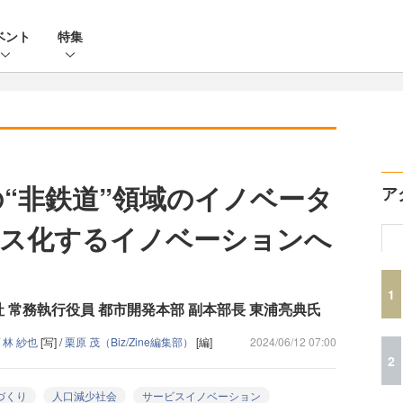
ベント
特集
の“非鉄道”領域のイノベータ
ア
ビス化するイノベーションへ
1
 常務執行役員 都市開発本部 副本部長 東浦亮典氏
/
林 紗也
[写] /
栗原 茂（Biz/Zine編集部）
[編]
2024/06/12 07:00
2
づくり
人口減少社会
サービスイノベーション