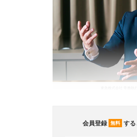
東急株式会社 常務執
会員登録
する
無料