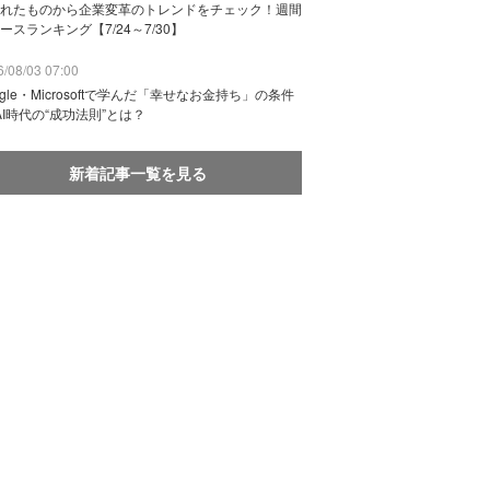
れたものから企業変革のトレンドをチェック！週間
ースランキング【7/24～7/30】
/08/03 07:00
ogle・Microsoftで学んだ「幸せなお金持ち」の条件
AI時代の“成功法則”とは？
新着記事一覧を見る