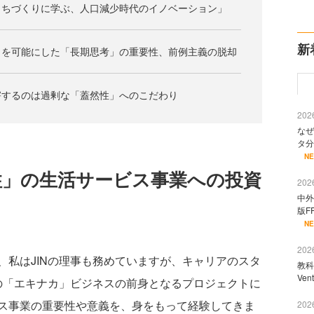
まちづくりに学ぶ、人口減少時代のイノベーション」
新
りを可能にした「長期思考」の重要性、前例主義の脱却
害するのは過剰な「蓋然性」へのこだわり
2026
なぜ
タ分
N
柱」の生活サービス事業への投資
2026
中外
版F
N
2026
、私はJINの理事も務めていますが、キャリアのスタ
教科
Ve
在の「エキナカ」ビジネスの前身となるプロジェクトに
ス事業の重要性や意義を、身をもって経験してきま
2026