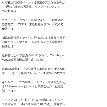
なぜ花王の経理パーソンは事業参謀になれるのか
──FP＆A機能の再定義、タフアサインメントで
の人材育成
ユニ・チャームの「日本版FP＆A」──創業者の
経営モデル×OODA、未経験者をプロへ育成する
秘訣とは
NECの最高益を支えた、FP＆Aによる短期と長期
利益のジレンマ克服──経営可視化と人材育成の
秘訣とは
教科書にない“実践知”がCVCを救う。Counterpart
Ventures西条氏に聞く成功の条件
ENEOSが挑む、ROIC経営を加速させるFP＆A組
織──立ち上げ背景にあったPBR1倍割れの危機感
キリングループの事業ポートフォリオ変革を支え
るFP＆A──コーポレートと事業会社の「戦略対
話」とは？
メディアスHDが挑む、FP＆A組織によるグルー
プ経営管理──M＆A成長後に伸び悩む、利益率へ