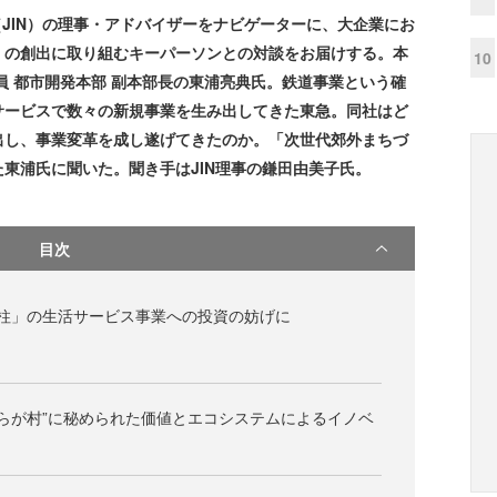
twork（JIN）の理事・アドバイザーをナビゲーターに、大企業にお
」の創出に取り組むキーパーソンとの対談をお届けする。本
10
員 都市開発本部 副本部長の東浦亮典氏。鉄道事業という確
サービスで数々の新規事業を生み出してきた東急。同社はど
出し、事業変革を成し遂げてきたのか。「次世代郊外まちづ
東浦氏に聞いた。聞き手はJIN理事の鎌田由美子氏。
目次
柱」の生活サービス事業への投資の妨げに
おらが村”に秘められた価値とエコシステムによるイノベ