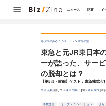
ニュース
記事
イ
再現性のあるイノベーション経営の型
東急と元JR東日本
ーが語った、サー
の脱却とは？
【第5回・前編】ゲスト：東急株式会社
東浦 亮典
[語り手] /
鎌田 由美子
[聞] /
島袋 龍太
[著] 
事業開発
オープンイノベーション
まち