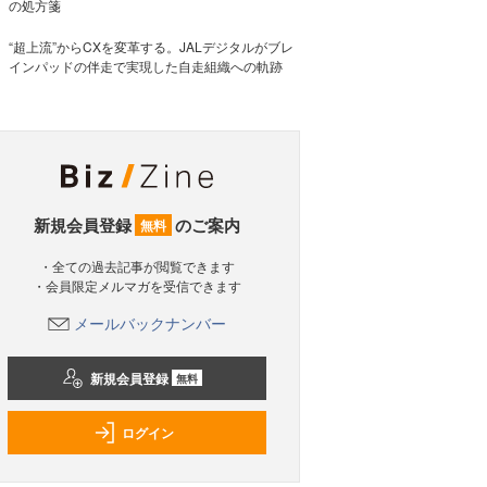
の処方箋
“超上流”からCXを変革する。JALデジタルがブレ
インパッドの伴走で実現した自走組織への軌跡
新規会員登録
のご案内
無料
・全ての過去記事が閲覧できます
・会員限定メルマガを受信できます
メールバックナンバー
新規会員登録
無料
ログイン