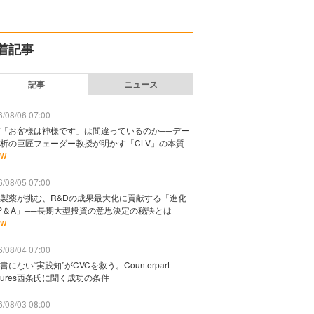
着記事
記事
ニュース
/08/06 07:00
「お客様は神様です」は間違っているのか──デー
析の巨匠フェーダー教授が明かす「CLV」の本質
EW
/08/05 07:00
製薬が挑む、R&Dの成果最大化に貢献する「進化
P＆A」──長期大型投資の意思決定の秘訣とは
EW
/08/04 07:00
書にない“実践知”がCVCを救う。Counterpart
ntures西条氏に聞く成功の条件
/08/03 08:00