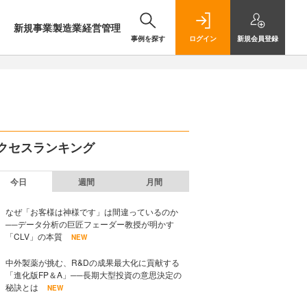
新規事業
製造業
経営管理
事例を探す
ログイン
新規
会員登録
クセスランキング
今日
週間
月間
なぜ「お客様は神様です」は間違っているのか
──データ分析の巨匠フェーダー教授が明かす
「CLV」の本質
NEW
中外製薬が挑む、R&Dの成果最大化に貢献する
「進化版FP＆A」──長期大型投資の意思決定の
秘訣とは
NEW