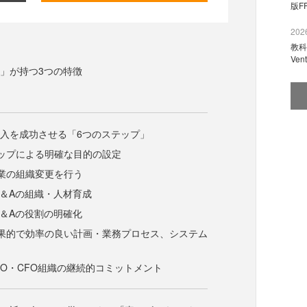
版F
2026
教科
Ve
A」が持つ3つの特徴
導入を成功させる「6つのステップ」
ップによる明確な目的の設定
業の組織変更を行う
P＆Aの組織・人材育成
P＆Aの役割の明確化
果的で効率の良い計画・業務プロセス、システム
EO・CFO組織の継続的コミットメント