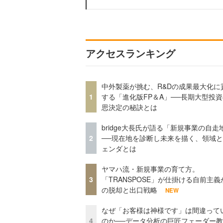
アクセスランキング
中外製薬が挑む、R&Dの成果最大化に
1
する「進化版FP＆A」──長期大型投
思決定の秘訣とは
bridge大長氏が語る「新規事業の自走
2
──現在地を診断し未来を描く、領域
ェンダとは
ヤマハ流・新規事業の育て方。
3
「TRANSPOSE」が仕掛ける自前主義
の脱却と出口戦略
NEW
なぜ「お客様は神様です」は間違って
4
のか──データ分析の巨匠フェーダー