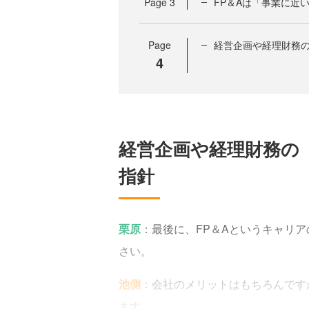
Page
3
FP＆Aは「事業に近
Page
経営企画や経理財務
4
経営企画や経理財務の
指針
栗原
：最後に、FP＆Aというキャリ
さい。
池側
：会社のメリットはもちろんです
ます。