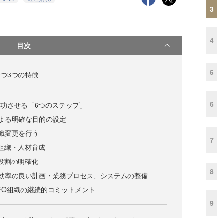
3
4
目次
5
持つ3つの特徴
6
成功させる「6つのステップ」
よる明確な目的の設定
織変更を行う
7
の組織・人材育成
の役割の明確化
8
で効率の良い計画・業務プロセス、システムの整備
CFO組織の継続的コミットメント
9