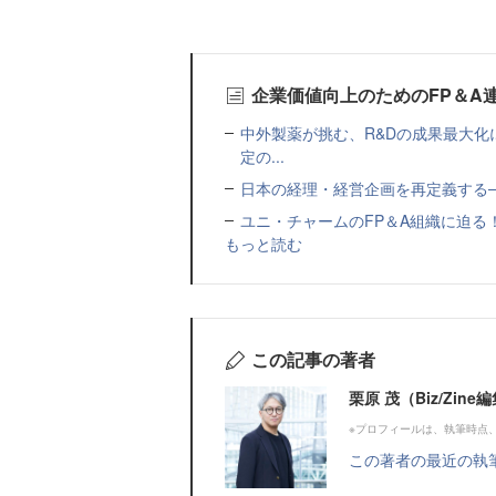
企業価値向上のためのFP＆A
中外製薬が挑む、R&Dの成果最大化
定の...
日本の経理・経営企画を再定義する─
ユニ・チャームのFP＆A組織に迫る！経営管理
もっと読む
この記事の著者
栗原 茂（Biz/Zi
※プロフィールは、執筆時点
この著者の最近の執