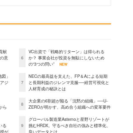
貢献
VC出資で「戦略的リターン」は得られる
資の意
6
か？ 事業会社が投資を無駄にしないため
の“3つの問い”
NEW
地図」
NECの最高益を支えた、FP＆Aによる短期
とアジ
7
と長期利益のジレンマ克服──経営可視化と
人材育成の秘訣とは
大企業の6割超が陥る「沈黙の組織」──U-
8
から
ZEROが明かす、高め合う組織への変革要件
グローバル製造業Astemoと星野リゾートが
いる
9
挑むHRDX。守るべき自社の強みと標準化、
教授が
良いデータとは