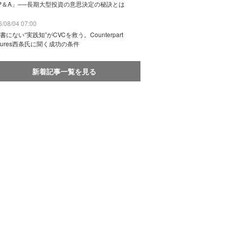
P＆A」──長期大型投資の意思決定の秘訣とは
/08/04 07:00
書にない“実践知”がCVCを救う。Counterpart
ntures西条氏に聞く成功の条件
新着記事一覧を見る