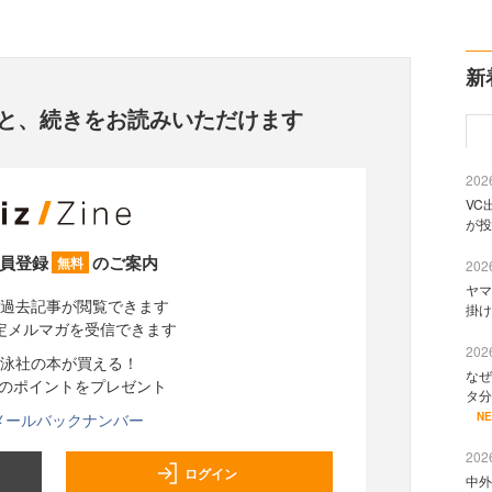
新
と、
続きをお読みいただけます
2026
VC
が投
員登録
のご案内
無料
2026
ヤマ
過去記事が閲覧できます
掛け
定メルマガを受信できます
2026
泳社の本が買える！
なぜ
分のポイントをプレゼント
タ分
メールバックナンバー
N
2026
ログイン
中外