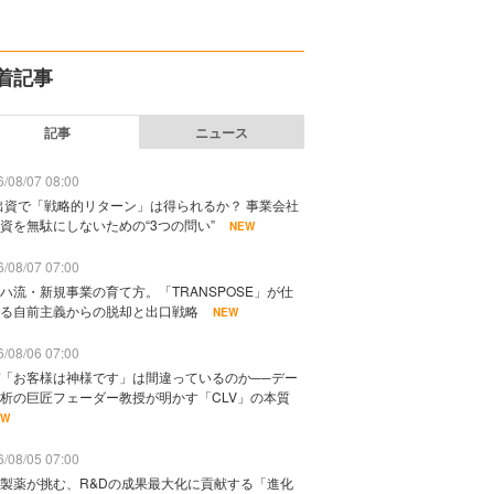
着記事
記事
ニュース
/08/07 08:00
出資で「戦略的リターン」は得られるか？ 事業会社
資を無駄にしないための“3つの問い”
NEW
/08/07 07:00
ハ流・新規事業の育て方。「TRANSPOSE」が仕
る自前主義からの脱却と出口戦略
NEW
/08/06 07:00
「お客様は神様です」は間違っているのか──デー
析の巨匠フェーダー教授が明かす「CLV」の本質
EW
/08/05 07:00
製薬が挑む、R&Dの成果最大化に貢献する「進化