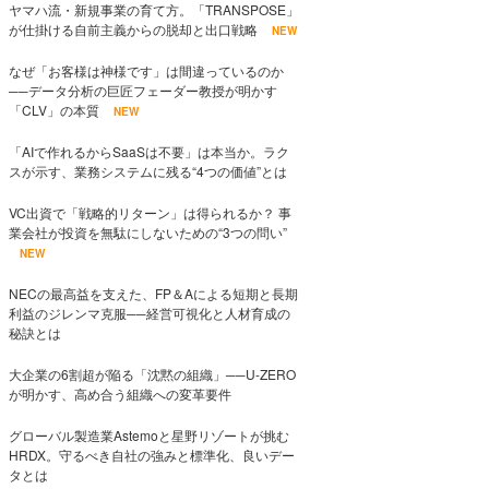
ヤマハ流・新規事業の育て方。「TRANSPOSE」
が仕掛ける自前主義からの脱却と出口戦略
NEW
なぜ「お客様は神様です」は間違っているのか
──データ分析の巨匠フェーダー教授が明かす
「CLV」の本質
NEW
「AIで作れるからSaaSは不要」は本当か。ラク
スが示す、業務システムに残る“4つの価値”とは
VC出資で「戦略的リターン」は得られるか？ 事
業会社が投資を無駄にしないための“3つの問い”
NEW
NECの最高益を支えた、FP＆Aによる短期と長期
利益のジレンマ克服──経営可視化と人材育成の
秘訣とは
大企業の6割超が陥る「沈黙の組織」──U-ZERO
が明かす、高め合う組織への変革要件
グローバル製造業Astemoと星野リゾートが挑む
HRDX。守るべき自社の強みと標準化、良いデー
タとは