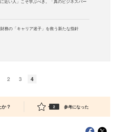
業に近い人」こそ学ぶべき。「真のビジネスパー
理財務の「キャリア迷子」を救う新たな指針
2
3
4
たか？
参考になった
2