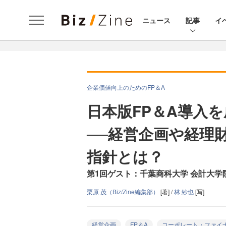
ニュース
記事
イ
企業価値向上のためのFP＆A
日本版FP＆A導入
──経営企画や経理
指針とは？
第1回ゲスト：千葉商科大学 会計大学
栗原 茂（Biz/Zine編集部）
[著] /
林 紗也
[写]
経営企画
FP＆A
コーポレート・ファイ