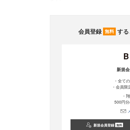
会員登録
する
無料
新規会
・全ての
・会員限
・翔
500円
新規会員登録
無料