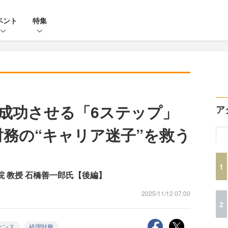
ベント
特集
を成功させる「6ステップ」
ア
財務の“キャリア迷子”を救う
1
院 教授 石橋善一郎氏【後編】
2025/11/12 07:00
2
ナンス
経理財務