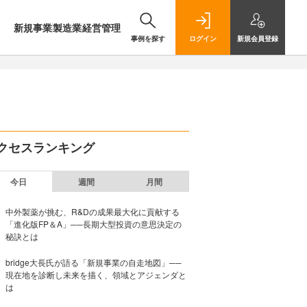
新規事業
製造業
経営管理
事例を探す
ログイン
新規
会員登録
クセスランキング
今日
週間
月間
中外製薬が挑む、R&Dの成果最大化に貢献する
「進化版FP＆A」──長期大型投資の意思決定の
秘訣とは
bridge大長氏が語る「新規事業の自走地図」──
現在地を診断し未来を描く、領域とアジェンダと
は