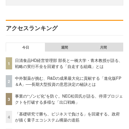
アクセスランキング
今日
週間
月間
日清食品HD経営管理部 部長と一橋大学・青木教授が語る、
1
戦略の実行不全を回避する「自走する組織」とは
中外製薬が挑む、R&Dの成果最大化に貢献する「進化版FP
2
＆A」──長期大型投資の意思決定の秘訣とは
事業の“ゾンビ化”を防ぐ。NEC松田氏が語る、停滞プロジェ
3
クトを打破する多様な「出口戦略」
「基礎研究で勝ち、ビジネスで負ける」を回避する。政府
4
が描く量子エコシステム構築の道筋