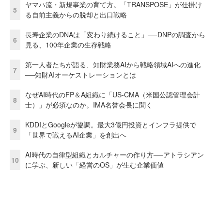
ヤマハ流・新規事業の育て方。「TRANSPOSE」が仕掛け
5
る自前主義からの脱却と出口戦略
長寿企業のDNAは「変わり続けること」──DNPの調査から
6
見る、100年企業の生存戦略
第一人者たちが語る、知財業務AIから戦略領域AIへの進化
7
──知財AIオーケストレーションとは
なぜAI時代のFP＆A組織に「US-CMA（米国公認管理会計
8
士）」が必須なのか。IMA名誉会長に聞く
KDDIとGoogleが協調。最大3億円投資とインフラ提供で
9
「世界で戦えるAI企業」を創出へ
AI時代の自律型組織とカルチャーの作り方──アトラシアン
10
に学ぶ、新しい「経営のOS」が生む企業価値