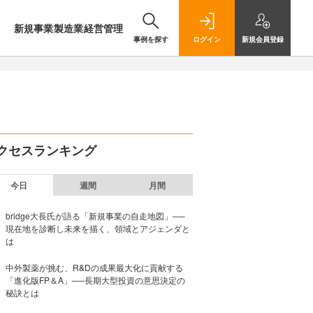
新規事業
製造業
経営管理
事例を探す
ログイン
新規
会員登録
クセスランキング
今日
週間
月間
bridge大長氏が語る「新規事業の自走地図」──
現在地を診断し未来を描く、領域とアジェンダと
は
中外製薬が挑む、R&Dの成果最大化に貢献する
「進化版FP＆A」──長期大型投資の意思決定の
秘訣とは