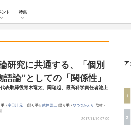
ベント
特集
論研究に共通する、「個別
ア
物語論”としての「関係性」
ン代表取締役青木竜太、岡瑞起、最高科学責任者池上
1
手] /
宇田川 元一
[語り手] /
武井 浩三
[語り手] /
やつづかえり
[取材・
]
2
2017/11/10 07:00