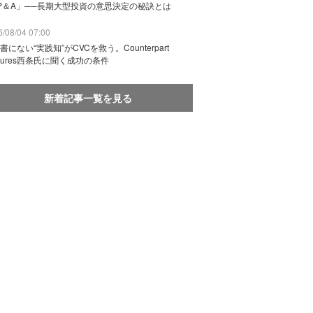
P＆A」──長期大型投資の意思決定の秘訣とは
/08/04 07:00
書にない“実践知”がCVCを救う。Counterpart
ntures西条氏に聞く成功の条件
新着記事一覧を見る