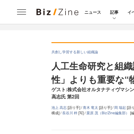
ニュース
記事
イ
共創し学習する新しい組織論
人工生命研究と組織
性」よりも重要な“
ゲスト:株式会社オルタナティヴマシ
高志氏 第2回
池上 高志
[語り手] /
青木 竜太
[語り手] /
岡 瑞起
[語り
構成] /
長谷川 梓
[写] /
栗原 茂（Biz/Zine編集部）
[編