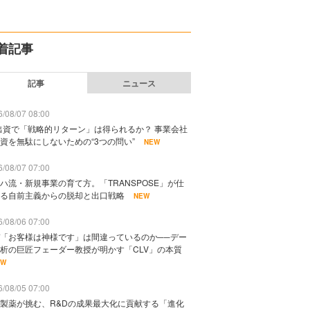
着記事
記事
ニュース
/08/07 08:00
出資で「戦略的リターン」は得られるか？ 事業会社
資を無駄にしないための“3つの問い”
NEW
/08/07 07:00
ハ流・新規事業の育て方。「TRANSPOSE」が仕
る自前主義からの脱却と出口戦略
NEW
/08/06 07:00
「お客様は神様です」は間違っているのか──デー
析の巨匠フェーダー教授が明かす「CLV」の本質
EW
/08/05 07:00
製薬が挑む、R&Dの成果最大化に貢献する「進化