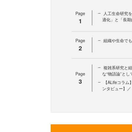
Page
人工生命研究を
1
適化」と「長期
Page
組織や生命で
2
複雑系研究と
Page
な“物語論”と
3
【ALifeコ
ンタビュー】／