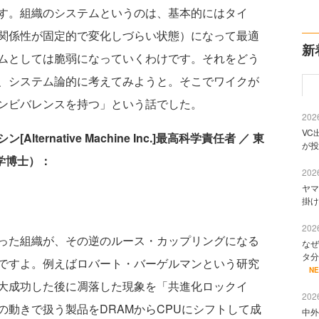
す。組織のシステムというのは、基本的にはタイ
関係性が固定的で変化しづらい状態）になって最適
新
ムとしては脆弱になっていくわけです。それをどう
、システム論的に考えてみようと。そこでワイクが
ンビバレンスを持つ」という話でした。
2026
VC
ernative Machine Inc.]最高科学責任者 ／ 東
が投
学博士）：
2026
ヤマ
掛け
2026
った組織が、その逆のルース・カップリングになる
なぜ
タ分
ですよ。例えばロバート・バーゲルマンという研究
N
大成功した後に凋落した現象を「共進化ロックイ
2026
動きで扱う製品をDRAMからCPUにシフトして成
中外