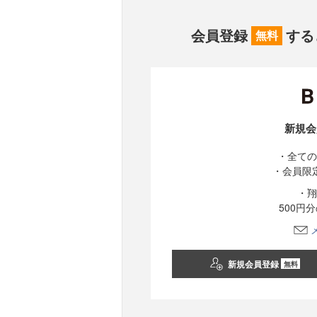
会員登録
する
無料
新規会
・全ての
・会員限
・翔
500円
新規会員登録
無料