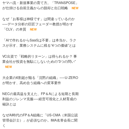
ヤマハ流・新規事業の育て方。「TRANSPOSE」
が仕掛ける自前主義からの脱却と出口戦略
NEW
なぜ「お客様は神様です」は間違っているのか
──データ分析の巨匠フェーダー教授が明かす
「CLV」の本質
NEW
「AIで作れるからSaaSは不要」は本当か。ラク
スが示す、業務システムに残る“4つの価値”とは
VC出資で「戦略的リターン」は得られるか？ 事
業会社が投資を無駄にしないための“3つの問い”
NEW
大企業の6割超が陥る「沈黙の組織」──U-ZERO
が明かす、高め合う組織への変革要件
NECの最高益を支えた、FP＆Aによる短期と長期
利益のジレンマ克服──経営可視化と人材育成の
秘訣とは
なぜAI時代のFP＆A組織に「US-CMA（米国公認
管理会計士）」が必須なのか。IMA名誉会長に聞
く