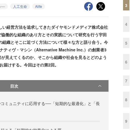
3
シ―
人工生命
Alife
4
しい経営方法を追求してきたダイヤモンドメディア株式会社
で協働的な組織のあり方とその実践について研究を行う宇田
の組織とそこに近づく方法について様々な方と語り合う。今
5
・マシン（Alternative Machine Inc.）の創業者3
何が見えてくるのか、そこから組織や社会を見るとどのよう
6
お届けする。今回はその第2回。
7
目次
8
コミュニティに応用する──「短期的な最適化」と「長
9