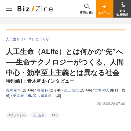
新規
事例を探す
ログイン
会員登録
人工生命（ALife）とは何か
人工生命（ALife）とは何かの“先”へ
──生命テクノロジーがつくる、人間
中心・効率至上主義とは異なる社会
特別編1：青木竜太インタビュー
青木 竜太
[語り手] /
岡 瑞起
[語り手] /
池上 高志
[語り手] /
宮本 裕人
[取材・構
成] /
栗原 茂（Biz/Zine編集部）
[編]
2018/09/26 07:00
テクノロジー
人工生命
Alife