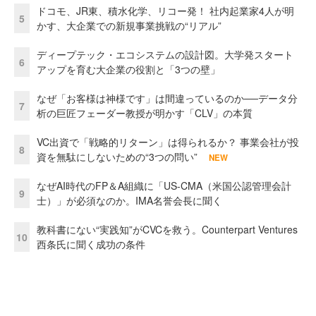
ドコモ、JR東、積水化学、リコー発！ 社内起業家4人が明
5
かす、大企業での新規事業挑戦の“リアル”
ディープテック・エコシステムの設計図。大学発スタート
6
アップを育む大企業の役割と「3つの壁」
なぜ「お客様は神様です」は間違っているのか──データ分
7
析の巨匠フェーダー教授が明かす「CLV」の本質
VC出資で「戦略的リターン」は得られるか？ 事業会社が投
8
資を無駄にしないための“3つの問い”
NEW
なぜAI時代のFP＆A組織に「US-CMA（米国公認管理会計
9
士）」が必須なのか。IMA名誉会長に聞く
教科書にない“実践知”がCVCを救う。Counterpart Ventures
10
西条氏に聞く成功の条件