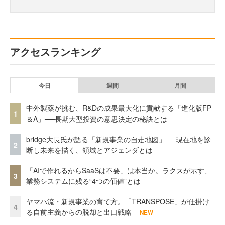
アクセスランキング
今日
週間
月間
中外製薬が挑む、R&Dの成果最大化に貢献する「進化版FP
1
＆A」──長期大型投資の意思決定の秘訣とは
bridge大長氏が語る「新規事業の自走地図」──現在地を診
2
断し未来を描く、領域とアジェンダとは
「AIで作れるからSaaSは不要」は本当か。ラクスが示す、
3
業務システムに残る“4つの価値”とは
ヤマハ流・新規事業の育て方。「TRANSPOSE」が仕掛け
4
る自前主義からの脱却と出口戦略
NEW