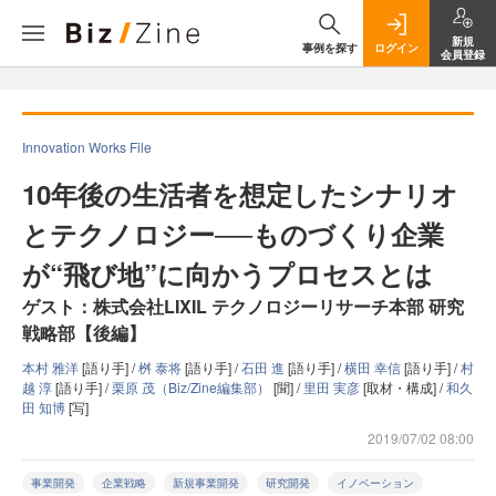
新規
事例を探す
ログイン
会員登録
Innovation Works File
10年後の生活者を想定したシナリオ
とテクノロジー──ものづくり企業
が“飛び地”に向かうプロセスとは
ゲスト：株式会社LIXIL テクノロジーリサーチ本部 研究
戦略部【後編】
本村 雅洋
[語り手] /
桝 泰将
[語り手] /
石田 進
[語り手] /
横田 幸信
[語り手] /
村
越 淳
[語り手] /
栗原 茂（Biz/Zine編集部）
[聞] /
里田 実彦
[取材・構成] /
和久
田 知博
[写]
2019/07/02 08:00
事業開発
企業戦略
新規事業開発
研究開発
イノベーション