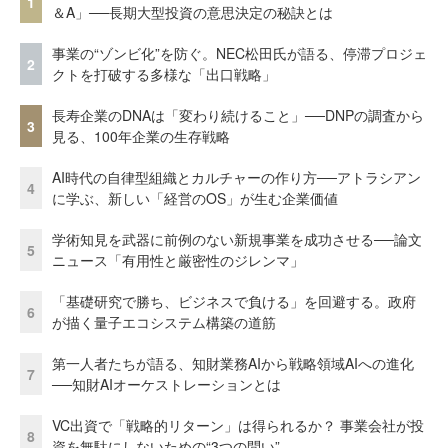
1
＆A」──長期大型投資の意思決定の秘訣とは
事業の“ゾンビ化”を防ぐ。NEC松田氏が語る、停滞プロジェ
2
クトを打破する多様な「出口戦略」
長寿企業のDNAは「変わり続けること」──DNPの調査から
3
見る、100年企業の生存戦略
AI時代の自律型組織とカルチャーの作り方──アトラシアン
4
に学ぶ、新しい「経営のOS」が生む企業価値
学術知見を武器に前例のない新規事業を成功させる──論文
5
ニュース「有用性と厳密性のジレンマ」
「基礎研究で勝ち、ビジネスで負ける」を回避する。政府
6
が描く量子エコシステム構築の道筋
第一人者たちが語る、知財業務AIから戦略領域AIへの進化
7
──知財AIオーケストレーションとは
VC出資で「戦略的リターン」は得られるか？ 事業会社が投
8
資を無駄にしないための“3つの問い”