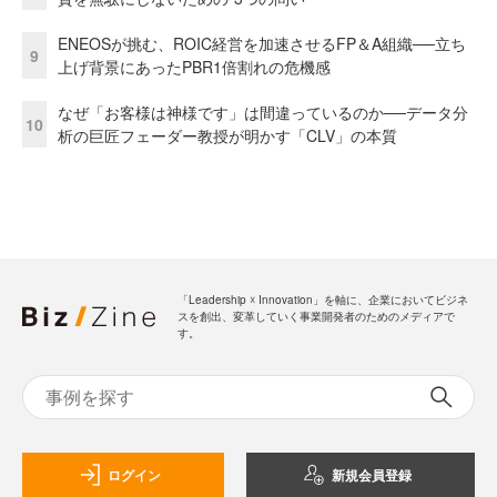
ENEOSが挑む、ROIC経営を加速させるFP＆A組織──立ち
9
上げ背景にあったPBR1倍割れの危機感
なぜ「お客様は神様です」は間違っているのか──データ分
10
析の巨匠フェーダー教授が明かす「CLV」の本質
「Leadership ☓ Innovation」を軸に、企業においてビジネ
スを創出、変革していく事業開発者のためのメディアで
す。
ログイン
新規会員登録