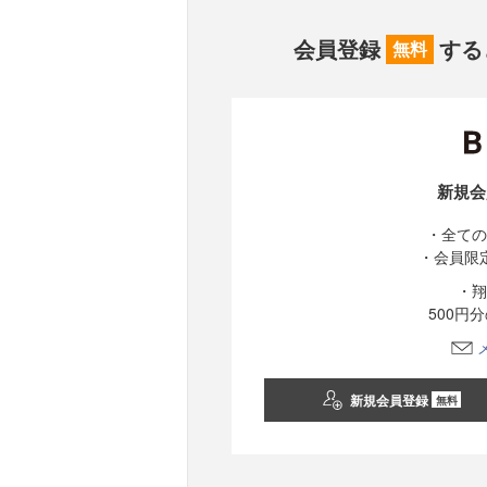
会員登録
する
無料
新規会
・全ての
・会員限
・翔
500円
新規会員登録
無料