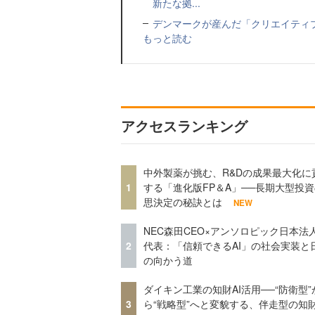
新たな拠...
デンマークが産んだ「クリエイティ
もっと読む
アクセスランキング
中外製薬が挑む、R&Dの成果最大化に
1
する「進化版FP＆A」──長期大型投
思決定の秘訣とは
NEW
NEC森田CEO×アンソロピック日本法
2
代表：「信頼できるAI」の社会実装と
の向かう道
ダイキン工業の知財AI活用──“防衛型”
3
ら“戦略型”へと変貌する、伴走型の知