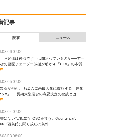
着記事
記事
ニュース
/08/06 07:00
「お客様は神様です」は間違っているのか──デー
析の巨匠フェーダー教授が明かす「CLV」の本質
EW
/08/05 07:00
製薬が挑む、R&Dの成果最大化に貢献する「進化
P＆A」──長期大型投資の意思決定の秘訣とは
EW
/08/04 07:00
書にない“実践知”がCVCを救う。Counterpart
ntures西条氏に聞く成功の条件
/08/03 08:00