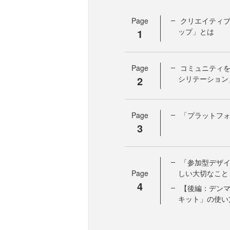
Page
クリエイティ
1
ップ」とは
Page
コミュニティ
2
シリテーション
Page
「プラットフ
3
「参加型デザ
Page
しい大切なこと
4
【後編：デン
キット」の使い