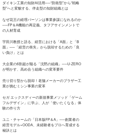
ダイキン工業の知財AI活用──“防衛型”から“戦略
型”へと変貌する、伴走型の知財組織とは
なぜ花王の経理パーソンは事業参謀になれるのか
──FP＆A機能の再定義、タフアサインメントで
の人材育成
宇田川教授と語る、経営における「A面」と「B
面」──「経営の喪失」から脱却するための「良
い負け」とは
大企業の6割超が陥る「沈黙の組織」──U-ZERO
が明かす、高め合う組織への変革要件
売り切り型から脱却！老舗メーカーのブラザー工
業が挑むミシン事業の変革
セガ エックスディーの新規事業メソッド「ゲーム
フルデザイン」に学ぶ、人が「使いたくなる」体
験の作り方
ユニ・チャームの「日本版FP＆A」──創業者の
経営モデル×OODA、未経験者をプロへ育成する
秘訣とは