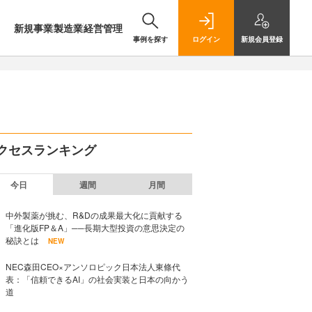
新規事業
製造業
経営管理
事例を探す
ログイン
新規
会員登録
クセスランキング
今日
週間
月間
中外製薬が挑む、R&Dの成果最大化に貢献する
「進化版FP＆A」──長期大型投資の意思決定の
秘訣とは
NEW
NEC森田CEO×アンソロピック日本法人東條代
表：「信頼できるAI」の社会実装と日本の向かう
道