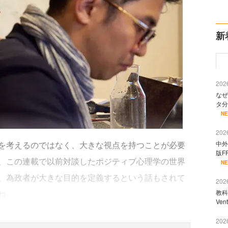
新
2026
なぜ
タ分
N
2026
を考えるのではなく、大きな視点を持つことが必要
中外
版F
、この連載で以前対談したポジティブ心理学の世界
N
、為政者が大きな目的を定義するという話もされて
2026
ね。
教科
Ve
2026