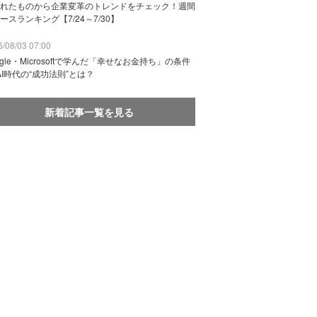
れたものから企業変革のトレンドをチェック！週間
ースランキング【7/24～7/30】
/08/03 07:00
ogle・Microsoftで学んだ「幸せなお金持ち」の条件
AI時代の“成功法則”とは？
新着記事一覧を見る