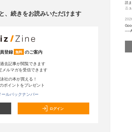
読ま
ニュ
と、
続きをお読みいただけます
2026
Go
──
員登録
のご案内
無料
過去記事が閲覧できます
定メルマガを受信できます
泳社の本が買える！
分のポイントをプレゼント
メールバックナンバー
ログイン