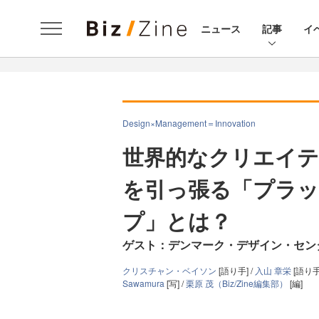
ニュース
記事
イ
Design×Management＝Innovation
世界的なクリエイテ
を引っ張る「プラッ
プ」とは？
ゲスト：デンマーク・デザイン・セン
クリスチャン・ベイソン
[語り手] /
入山 章栄
[語り手
Sawamura
[写] /
栗原 茂（Biz/Zine編集部）
[編]