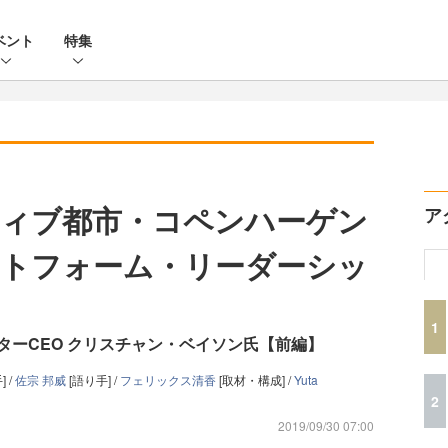
ベント
特集
ィブ都市・コペンハーゲン
ア
トフォーム・リーダーシッ
1
ターCEO クリスチャン・ベイソン氏【前編】
] /
佐宗 邦威
[語り手] /
フェリックス清香
[取材・構成] /
Yuta
2
2019/09/30 07:00