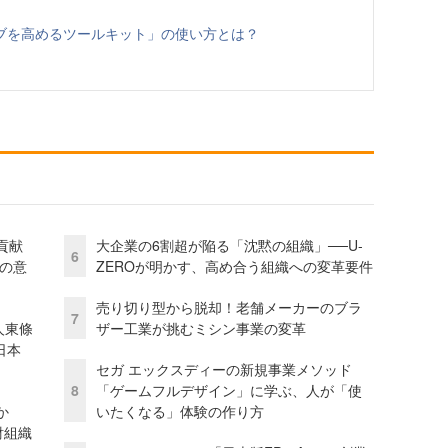
ブを高めるツールキット」の使い方とは？
貢献
大企業の6割超が陥る「沈黙の組織」──U-
6
資の意
ZEROが明かす、高め合う組織への変革要件
売り切り型から脱却！老舗メーカーのブラ
7
人東條
ザー工業が挑むミシン事業の変革
日本
セガ エックスディーの新規事業メソッド
8
「ゲームフルデザイン」に学ぶ、人が「使
か
いたくなる」体験の作り方
財組織