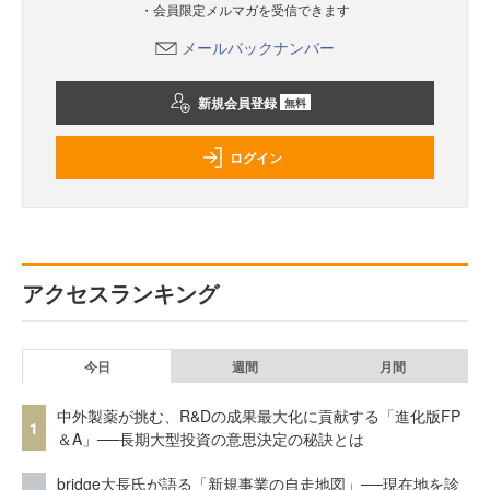
・会員限定メルマガを受信できます
メールバックナンバー
新規会員登録
無料
ログイン
アクセスランキング
今日
週間
月間
中外製薬が挑む、R&Dの成果最大化に貢献する「進化版FP
1
＆A」──長期大型投資の意思決定の秘訣とは
bridge大長氏が語る「新規事業の自走地図」──現在地を診