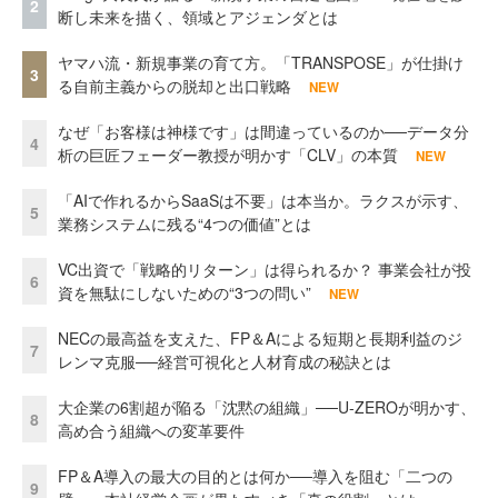
2
断し未来を描く、領域とアジェンダとは
ヤマハ流・新規事業の育て方。「TRANSPOSE」が仕掛け
3
る自前主義からの脱却と出口戦略
NEW
なぜ「お客様は神様です」は間違っているのか──データ分
4
析の巨匠フェーダー教授が明かす「CLV」の本質
NEW
「AIで作れるからSaaSは不要」は本当か。ラクスが示す、
5
業務システムに残る“4つの価値”とは
VC出資で「戦略的リターン」は得られるか？ 事業会社が投
6
資を無駄にしないための“3つの問い”
NEW
NECの最高益を支えた、FP＆Aによる短期と長期利益のジ
7
レンマ克服──経営可視化と人材育成の秘訣とは
大企業の6割超が陥る「沈黙の組織」──U-ZEROが明かす、
8
高め合う組織への変革要件
FP＆A導入の最大の目的とは何か──導入を阻む「二つの
9