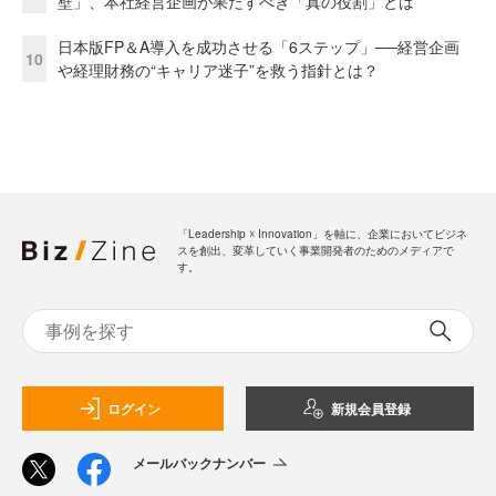
壁」、本社経営企画が果たすべき「真の役割」とは
日本版FP＆A導入を成功させる「6ステップ」──経営企画
10
や経理財務の“キャリア迷子”を救う指針とは？
「Leadership ☓ Innovation」を軸に、企業においてビジネ
スを創出、変革していく事業開発者のためのメディアで
す。
ログイン
新規会員登録
メールバックナンバー