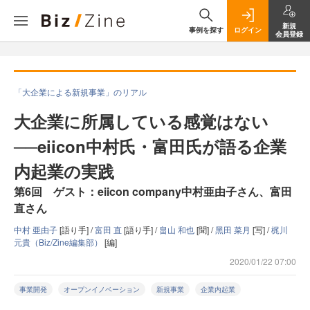
新規
事例を探す
ログイン
会員登録
「大企業による新規事業」のリアル
大企業に所属している感覚はない
──eiicon中村氏・富田氏が語る企業
内起業の実践
第6回 ゲスト：eiicon company中村亜由子さん、富田
直さん
中村 亜由子
[語り手] /
富田 直
[語り手] /
畠山 和也
[聞] /
黑田 菜月
[写] /
梶川
元貴（Biz/Zine編集部）
[編]
2020/01/22 07:00
事業開発
オープンイノベーション
新規事業
企業内起業