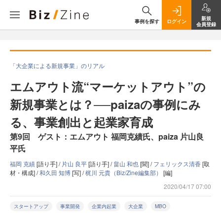
新規
事例を探す
ログイン
会員登録
「大企業による新規事業」のリアル
エムアウト流“マーケットアウト”の
新規事業とは？──paizaの事例にみ
る、事業創出と起業家育成
第9回 ゲスト：エムアウト 福岡克績氏、paiza 片山良
平氏
福岡 克績
[語り手] /
片山 良平
[語り手] /
畠山 和也
[聞] /
フェリックス清香
[取
材・構成] /
和久田 知博
[写] /
梶川 元貴（Biz/Zine編集部）
[編]
2020/04/17 07:00
スタートアップ
事業開発
企業内起業
大企業
MBO