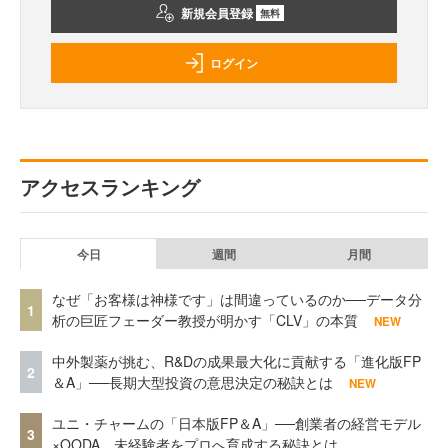
新規会員登録
無料
ログイン
アクセスランキング
今日
週間
月間
なぜ「お客様は神様です」は間違っているのか──データ分
1
析の巨匠フェーダー教授が明かす「CLV」の本質
NEW
中外製薬が挑む、R&Dの成果最大化に貢献する「進化版FP
2
＆A」──長期大型投資の意思決定の秘訣とは
NEW
ユニ・チャームの「日本版FP＆A」──創業者の経営モデル
3
×OODA、未経験者をプロへ育成する秘訣とは