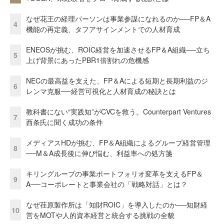
なぜ花王の経理パーソンは事業参謀になれるのか──FP＆A
4
機能の再定義、タフアサインメントでの人材育成
ENEOSが挑む、ROIC経営を加速させるFP＆A組織──立ち
5
上げ背景にあったPBR1倍割れの危機感
NECの最高益を支えた、FP＆Aによる短期と長期利益のジ
6
レンマ克服──経営可視化と人材育成の秘訣とは
教科書にない“実践知”がCVCを救う。Counterpart Ventures
7
西条氏に聞く成功の条件
メディアスHDが挑む、FP＆A組織によるグループ経営管理
8
──M＆A成長後に伸び悩む、利益率への処方箋
キリングループの事業ポートフォリオ変革を支えるFP＆
9
A──コーポレートと事業会社の「戦略対話」とは？
なぜ荏原製作所は「知財ROIC」を導入したのか──知財経
10
営をMOTや人的資本経営と統合する挑戦の全貌