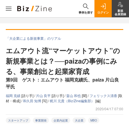
新規
事例を探す
ログイン
会員登録
「大企業による新規事業」のリアル
エムアウト流“マーケットアウト”の
新規事業とは？──paizaの事例にみ
る、事業創出と起業家育成
第9回 ゲスト：エムアウト 福岡克績氏、paiza 片山良
平氏
福岡 克績
[語り手] /
片山 良平
[語り手] /
畠山 和也
[聞] /
フェリックス清香
[取
材・構成] /
和久田 知博
[写] /
梶川 元貴（Biz/Zine編集部）
[編]
2020/04/17 07:00
スタートアップ
事業開発
企業内起業
大企業
MBO