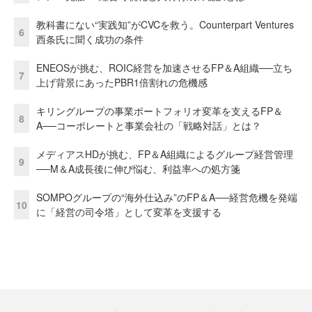
教科書にない“実践知”がCVCを救う。Counterpart Ventures
6
西条氏に聞く成功の条件
ENEOSが挑む、ROIC経営を加速させるFP＆A組織──立ち
7
上げ背景にあったPBR1倍割れの危機感
キリングループの事業ポートフォリオ変革を支えるFP＆
8
A──コーポレートと事業会社の「戦略対話」とは？
メディアスHDが挑む、FP＆A組織によるグループ経営管理
9
──M＆A成長後に伸び悩む、利益率への処方箋
SOMPOグループの“海外仕込み”のFP＆A──経営危機を発端
10
に「経営の司令塔」として変革を支援する