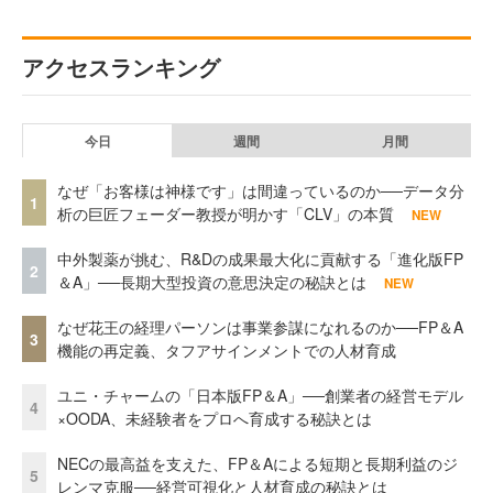
アクセスランキング
今日
週間
月間
なぜ「お客様は神様です」は間違っているのか──データ分
1
析の巨匠フェーダー教授が明かす「CLV」の本質
NEW
中外製薬が挑む、R&Dの成果最大化に貢献する「進化版FP
2
＆A」──長期大型投資の意思決定の秘訣とは
NEW
なぜ花王の経理パーソンは事業参謀になれるのか──FP＆A
3
機能の再定義、タフアサインメントでの人材育成
ユニ・チャームの「日本版FP＆A」──創業者の経営モデル
4
×OODA、未経験者をプロへ育成する秘訣とは
NECの最高益を支えた、FP＆Aによる短期と長期利益のジ
5
レンマ克服──経営可視化と人材育成の秘訣とは