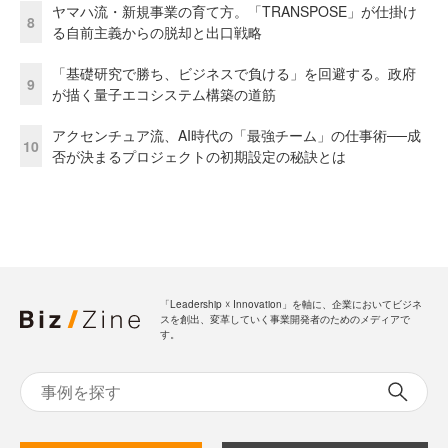
ヤマハ流・新規事業の育て方。「TRANSPOSE」が仕掛け
8
る自前主義からの脱却と出口戦略
「基礎研究で勝ち、ビジネスで負ける」を回避する。政府
9
が描く量子エコシステム構築の道筋
アクセンチュア流、AI時代の「最強チーム」の仕事術──成
10
否が決まるプロジェクトの初期設定の秘訣とは
「Leadership ☓ Innovation」を軸に、企業においてビジネ
スを創出、変革していく事業開発者のためのメディアで
す。