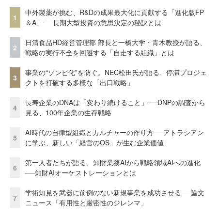
中外製薬が挑む、R&Dの成果最大化に貢献する「進化版FP
1
＆A」──長期大型投資の意思決定の秘訣とは
日清食品HD経営管理部 部長と一橋大学・青木教授が語る、
2
戦略の実行不全を回避する「自走する組織」とは
事業の“ゾンビ化”を防ぐ。NEC松田氏が語る、停滞プロジェ
3
クトを打破する多様な「出口戦略」
長寿企業のDNAは「変わり続けること」──DNPの調査から
4
見る、100年企業の生存戦略
AI時代の自律型組織とカルチャーの作り方──アトラシアン
5
に学ぶ、新しい「経営のOS」が生む企業価値
第一人者たちが語る、知財業務AIから戦略領域AIへの進化
6
──知財AIオーケストレーションとは
学術知見を武器に前例のない新規事業を成功させる──論文
7
ニュース「有用性と厳密性のジレンマ」