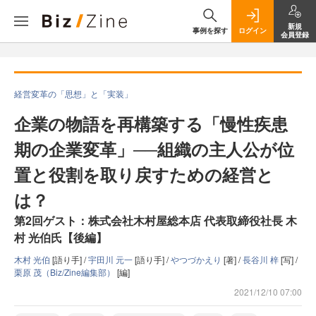
新規
事例を探す
ログイン
会員登録
経営変革の「思想」と「実装」
企業の物語を再構築する「慢性疾患
期の企業変革」──組織の主人公が位
置と役割を取り戻すための経営と
は？
第2回ゲスト：株式会社木村屋総本店 代表取締役社長 木
村 光伯氏【後編】
木村 光伯
[語り手] /
宇田川 元一
[語り手] /
やつづかえり
[著] /
長谷川 梓
[写] /
栗原 茂（Biz/Zine編集部）
[編]
2021/12/10 07:00