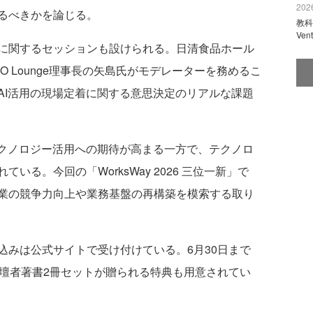
2026
るべきかを論じる。
教科
Ve
に関するセッションも設けられる。日清食品ホール
IO Lounge理事長の矢島氏がモデレーターを務めるこ
AI活用の現場定着に関する意思決定のリアルな課題
クノロジー活用への期待が高まる一方で、テクノロ
る。今回の「WorksWay 2026 三位一新」で
業の競争力向上や業務基盤の再構築を模索する取り
みは公式サイトで受け付けている。6月30日まで
登壇者著書2冊セットが贈られる特典も用意されてい