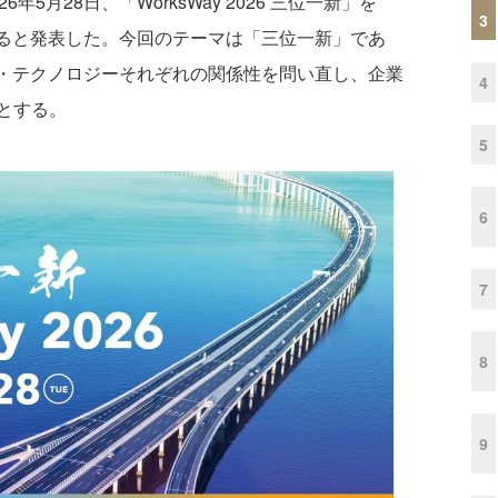
月28日、「WorksWay 2026 三位一新」を
3
催すると発表した。今回のテーマは「三位一新」であ
務・テクノロジーそれぞれの関係性を問い直し、企業
4
とする。
5
6
7
8
9