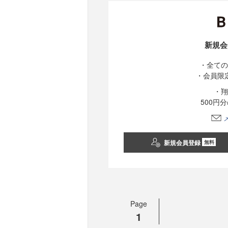
新規会
・全ての
・会員限
・翔
500円
新規会員登録
無料
Page
1