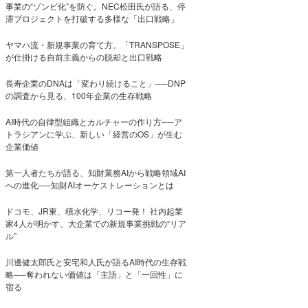
事業の“ゾンビ化”を防ぐ。NEC松田氏が語る、停
滞プロジェクトを打破する多様な「出口戦略」
ヤマハ流・新規事業の育て方。「TRANSPOSE」
が仕掛ける自前主義からの脱却と出口戦略
長寿企業のDNAは「変わり続けること」──DNP
の調査から見る、100年企業の生存戦略
AI時代の自律型組織とカルチャーの作り方──ア
トラシアンに学ぶ、新しい「経営のOS」が生む
企業価値
第一人者たちが語る、知財業務AIから戦略領域AI
への進化──知財AIオーケストレーションとは
ドコモ、JR東、積水化学、リコー発！ 社内起業
家4人が明かす、大企業での新規事業挑戦の“リア
ル”
川邊健太郎氏と安宅和人氏が語るAI時代の生存戦
略──奪われない価値は「主語」と「一回性」に
宿る