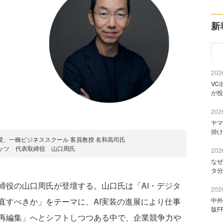
新
2026
VC
が投
2026
ヤマ
掛け
授、一橋ビジネススクール 客員教授 名和高司氏
ッツ 代表取締役 山口周氏
2026
なぜ
タ分
役の山口周氏が登壇する。山口氏は「AI・デジタ
2026
直すべきか」をテーマに、AI実装の進展により仕事
中外
版F
再編集」へとシフトしつつある中で、企業競争力や