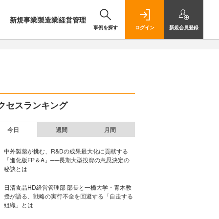
新規事業
製造業
経営管理
事例を探す
ログイン
新規
会員登録
クセスランキング
今日
週間
月間
中外製薬が挑む、R&Dの成果最大化に貢献する
「進化版FP＆A」──長期大型投資の意思決定の
秘訣とは
日清食品HD経営管理部 部長と一橋大学・青木教
授が語る、戦略の実行不全を回避する「自走する
組織」とは