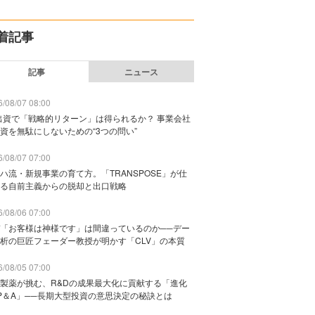
着記事
記事
ニュース
/08/07 08:00
出資で「戦略的リターン」は得られるか？ 事業会社
資を無駄にしないための“3つの問い”
/08/07 07:00
ハ流・新規事業の育て方。「TRANSPOSE」が仕
る自前主義からの脱却と出口戦略
/08/06 07:00
「お客様は神様です」は間違っているのか──デー
析の巨匠フェーダー教授が明かす「CLV」の本質
/08/05 07:00
製薬が挑む、R&Dの成果最大化に貢献する「進化
P＆A」──長期大型投資の意思決定の秘訣とは