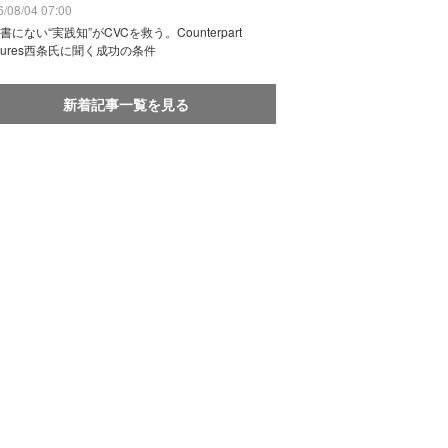
/08/04 07:00
書にない“実践知”がCVCを救う。Counterpart
ntures西条氏に聞く成功の条件
新着記事一覧を見る