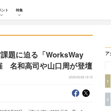
ベント
特集
課題に迫る「WorksWay
ア
開催 名和高司や山口周が登壇
2026/05/28 16:15
1
2