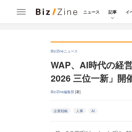
ニュース
記事
イ
Biz/Zineニュース
WAP、AI時代の経営
2026 三位一新」
Biz/Zine編集部
[著]
企業戦略
人事
AI