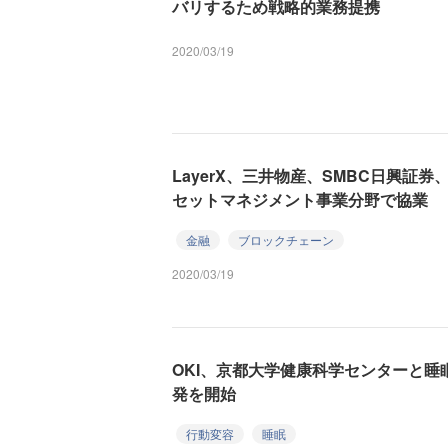
バリするため戦略的業務提携
2020/03/19
LayerX、三井物産、SMBC日興証
セットマネジメント事業分野で協業
金融
ブロックチェーン
2020/03/19
OKI、京都大学健康科学センターと
発を開始
行動変容
睡眠