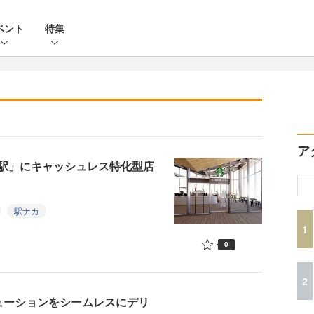
ベント
特集
ア
駅」にキャッシュレス特化型店
駅ナカ
1
0
2
ソリューションをシームレスにデリ