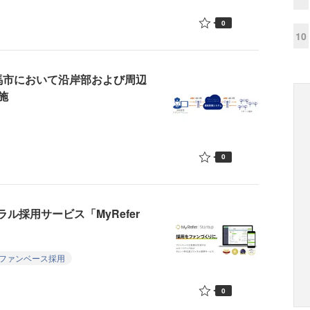
0
10
馬市において沿岸部および周辺
施
0
ラル採用サービス「MyRefer
ファンベース採用
0