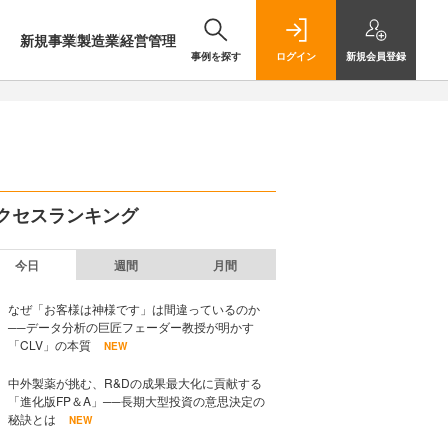
新規事業
製造業
経営管理
事例を探す
ログイン
新規
会員登録
クセスランキング
今日
週間
月間
なぜ「お客様は神様です」は間違っているのか
──データ分析の巨匠フェーダー教授が明かす
「CLV」の本質
NEW
中外製薬が挑む、R&Dの成果最大化に貢献する
「進化版FP＆A」──長期大型投資の意思決定の
秘訣とは
NEW