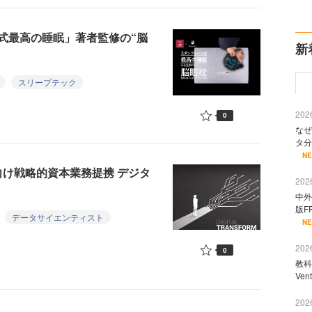
式最高の睡眠」著者監修の“脳
新
スリープテック
2026
0
なぜ
タ分
N
速に向け戦略的資本業務提携 デジタ
2026
中外
版F
データサイエンティスト
N
2026
0
教科
Ve
2026