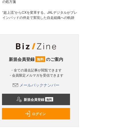
の処方箋
“超上流”からCXを変革する。JALデジタルがブレ
インパッドの伴走で実現した自走組織への軌跡
新規会員登録
のご案内
無料
・全ての過去記事が閲覧できます
・会員限定メルマガを受信できます
メールバックナンバー
新規会員登録
無料
ログイン