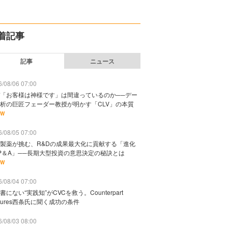
着記事
記事
ニュース
/08/06 07:00
「お客様は神様です」は間違っているのか──デー
析の巨匠フェーダー教授が明かす「CLV」の本質
EW
/08/05 07:00
製薬が挑む、R&Dの成果最大化に貢献する「進化
P＆A」──長期大型投資の意思決定の秘訣とは
EW
/08/04 07:00
書にない“実践知”がCVCを救う。Counterpart
ntures西条氏に聞く成功の条件
/08/03 08:00