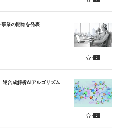
ー事業の開始を発表
0
TH、逆合成解析AIアルゴリズム
0