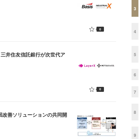
3
0
4
券、三井住友信託銀行が次世代ア
5
6
0
7
8
睡眠改善ソリューションの共同開
9