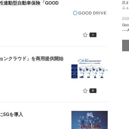
性連動型自動車保険「GOOD
読ま
ニュ
2026
Go
──
1
ョンクラウド」を商用提供開始
0
に5Gを導入