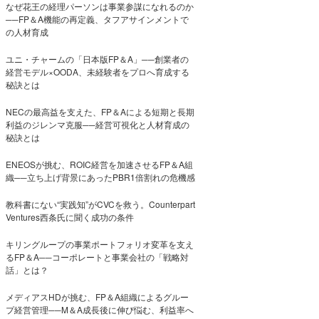
なぜ花王の経理パーソンは事業参謀になれるのか
──FP＆A機能の再定義、タフアサインメントで
の人材育成
ユニ・チャームの「日本版FP＆A」──創業者の
経営モデル×OODA、未経験者をプロへ育成する
秘訣とは
NECの最高益を支えた、FP＆Aによる短期と長期
利益のジレンマ克服──経営可視化と人材育成の
秘訣とは
ENEOSが挑む、ROIC経営を加速させるFP＆A組
織──立ち上げ背景にあったPBR1倍割れの危機感
教科書にない“実践知”がCVCを救う。Counterpart
Ventures西条氏に聞く成功の条件
キリングループの事業ポートフォリオ変革を支え
るFP＆A──コーポレートと事業会社の「戦略対
話」とは？
メディアスHDが挑む、FP＆A組織によるグルー
プ経営管理──M＆A成長後に伸び悩む、利益率へ