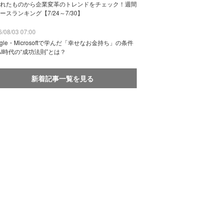
れたものから企業変革のトレンドをチェック！週間
ースランキング【7/24～7/30】
/08/03 07:00
ogle・Microsoftで学んだ「幸せなお金持ち」の条件
AI時代の“成功法則”とは？
新着記事一覧を見る