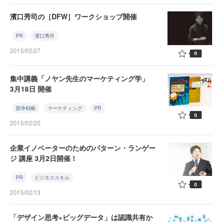
濱口秀司の［DFW］ワークショップ開催
PR
濱口秀司
2015/02/27
0
集中講義「ノヤン先生のマーケティング学」
3月18日 開催
競争戦略
マーケティング
PR
0
2015/02/25
企業イノベーターのためのパターン・ランゲー
ジ 講座 3月2日開催！
PR
ビジネススキル
0
2015/02/13
「デザイン思考×ビッグデータ」は認識共有か