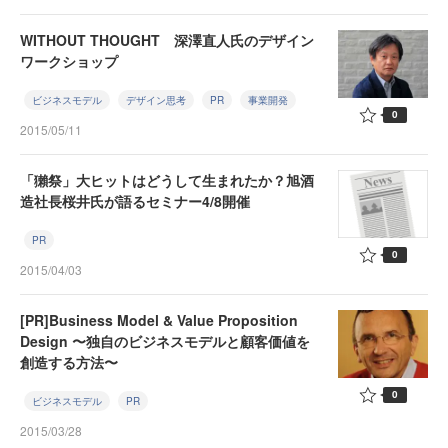
WITHOUT THOUGHT 深澤直人氏のデザイン
ワークショップ
ビジネスモデル
デザイン思考
PR
事業開発
0
2015/05/11
「獺祭」大ヒットはどうして生まれたか？旭酒
造社長桜井氏が語るセミナー4/8開催
PR
0
2015/04/03
[PR]Business Model & Value Proposition
Design 〜独自のビジネスモデルと顧客価値を
創造する方法〜
0
ビジネスモデル
PR
2015/03/28