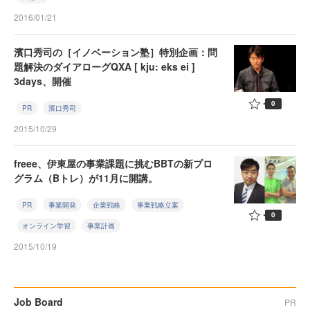
2016/01/21
濱口秀司の［イノベーション塾］特別企画：問
題解決のダイアローグQXA [ kju: eks ei ]
3days、開催
0
PR
濱口秀司
2015/10/29
freee、伊東屋の事業課題に挑むBBTの新プロ
グラム（Bトレ）が11月に開講。
PR
事業開発
企業戦略
事業戦略立案
0
オンライン学習
事業計画
2015/10/19
Job Board
PR