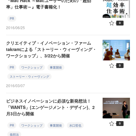
『Mac Hack ～Macユーザーのための「超効
率」仕事術～』電子書籍化！
PR
0
2016/06/25
クリエイティブ・イノベーション・ファーム
takramによる「ストーリー・ウィーヴィング・
ワークショップ」、3/22から開催
0
PR
ワークショップ
事業開発
ストーリー・ウィーヴィング
2016/03/07
ビジネスイノベーションに必須な新発想法！
「WANTS」{エンゲージメント・デザイン}、2
月3日から開催
0
PR
ワークショップ
事業開発
水口哲也
発想法