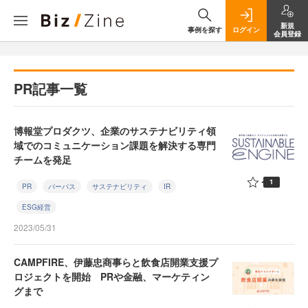
新規
事例を探す
ログイン
会員登録
PR記事一覧
博報堂プロダクツ、企業のサステナビリティ領
域でのコミュニケーション課題を解決する専門
チームを発足
1
PR
パーパス
サステナビリティ
IR
ESG経営
2023/05/31
CAMPFIRE、伊藤忠商事らと飲食店開業支援プ
ロジェクトを開始 PRや金融、マーケティン
グまで