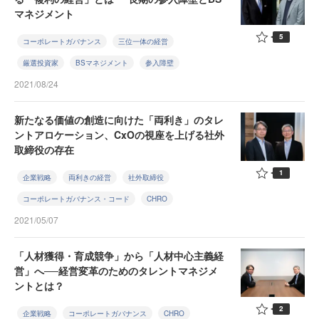
マネジメント
5
コーポレートガバナンス
三位一体の経営
厳選投資家
BSマネジメント
参入障壁
2021/08/24
新たなる価値の創造に向けた「両利き」のタレ
ントアロケーション、CxOの視座を上げる社外
取締役の存在
1
企業戦略
両利きの経営
社外取締役
コーポレートガバナンス・コード
CHRO
2021/05/07
「人材獲得・育成競争」から「人材中心主義経
営」へ──経営変革のためのタレントマネジメ
ントとは？
2
企業戦略
コーポレートガバナンス
CHRO