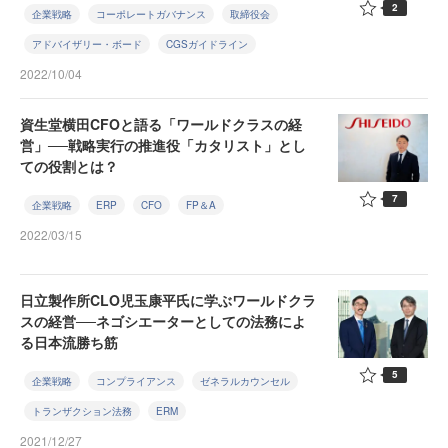
2
企業戦略
コーポレートガバナンス
取締役会
アドバイザリー・ボード
CGSガイドライン
2022/10/04
資生堂横田CFOと語る「ワールドクラスの経
営」──戦略実行の推進役「カタリスト」とし
ての役割とは？
7
企業戦略
ERP
CFO
FP＆A
2022/03/15
日立製作所CLO児玉康平氏に学ぶワールドクラ
スの経営──ネゴシエーターとしての法務によ
る日本流勝ち筋
5
企業戦略
コンプライアンス
ゼネラルカウンセル
トランザクション法務
ERM
2021/12/27