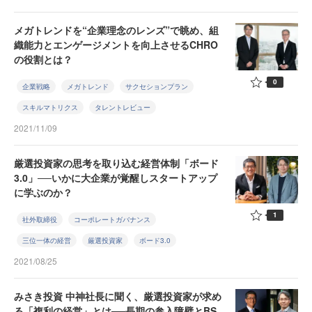
メガトレンドを“企業理念のレンズ”で眺め、組
織能力とエンゲージメントを向上させるCHRO
の役割とは？
0
企業戦略
メガトレンド
サクセションプラン
スキルマトリクス
タレントレビュー
2021/11/09
厳選投資家の思考を取り込む経営体制「ボード
3.0」──いかに大企業が覚醒しスタートアップ
に学ぶのか？
1
社外取締役
コーポレートガバナンス
三位一体の経営
厳選投資家
ボード3.0
2021/08/25
みさき投資 中神社長に聞く、厳選投資家が求め
る「複利の経営」とは──長期の参入障壁とBS