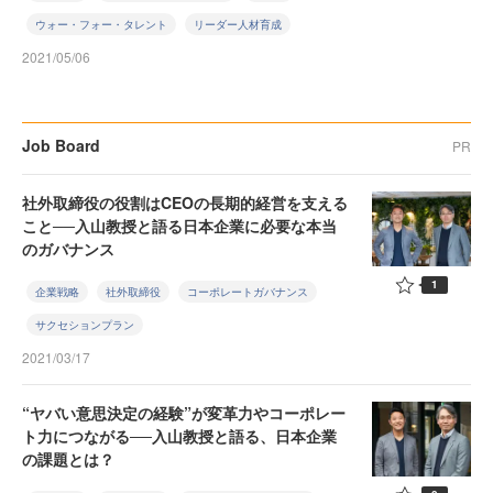
ウォー・フォー・タレント
リーダー人材育成
2021/05/06
Job Board
PR
社外取締役の役割はCEOの長期的経営を支える
こと──入山教授と語る日本企業に必要な本当
のガバナンス
1
企業戦略
社外取締役
コーポレートガバナンス
サクセションプラン
2021/03/17
“ヤバい意思決定の経験”が変革力やコーポレー
ト力につながる──入山教授と語る、日本企業
の課題とは？