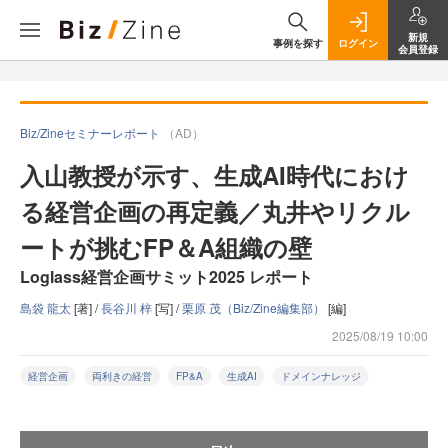
新規
事例を探す
ログイン
会員登録
Biz/Zineセミナーレポート
（AD）
入山教授が示す、生成AI時代におけ
る経営企画の再定義／丸井やリクル
ートが挑むFP＆A組織の壁
Loglass経営企画サミット2025 レポート
島袋 龍太
[著] /
長谷川 梓
[写] /
栗原 茂（Biz/Zine編集部）
[編]
2025/08/19 10:00
経営企画
両利きの経営
FP&A
生成AI
ドメインナレッジ