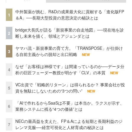
中外製薬が挑む、R&Dの成果最大化に貢献する「進化版FP
1
＆A」──長期大型投資の意思決定の秘訣とは
bridge大長氏が語る「新規事業の自走地図」──現在地を診
2
断し未来を描く、領域とアジェンダとは
ヤマハ流・新規事業の育て方。「TRANSPOSE」が仕掛け
3
る自前主義からの脱却と出口戦略
NEW
なぜ「お客様は神様です」は間違っているのか──データ分
4
析の巨匠フェーダー教授が明かす「CLV」の本質
NEW
VC出資で「戦略的リターン」は得られるか？ 事業会社が投
5
資を無駄にしないための“3つの問い”
NEW
「AIで作れるからSaaSは不要」は本当か。ラクスが示す、
6
業務システムに残る“4つの価値”とは
NECの最高益を支えた、FP＆Aによる短期と長期利益のジ
7
レンマ克服──経営可視化と人材育成の秘訣とは