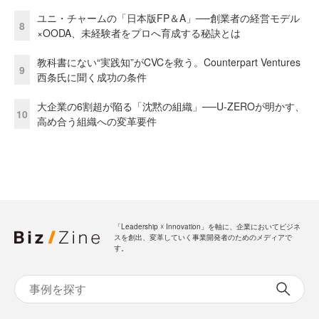
ユニ・チャームの「日本版FP＆A」──創業者の経営モデル
8
×OODA、未経験者をプロへ育成する秘訣とは
教科書にない“実践知”がCVCを救う。Counterpart Ventures
9
西条氏に聞く成功の条件
大企業の6割超が陥る「沈黙の組織」──U-ZEROが明かす、
10
高め合う組織への変革要件
「Leadership ☓ Innovation」を軸に、企業においてビジネ
スを創出、変革していく事業開発者のためのメディアで
す。