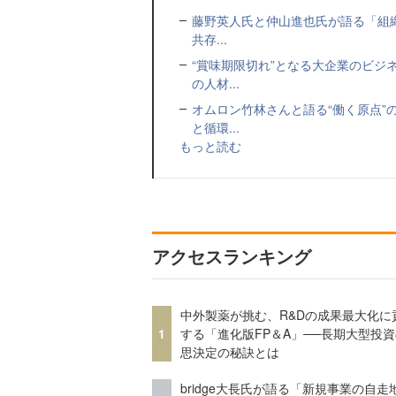
藤野英人氏と仲山進也氏が語る「組織
共存...
“賞味期限切れ”となる大企業のビジ
の人材...
オムロン竹林さんと語る“働く原点”
と循環...
もっと読む
アクセスランキング
中外製薬が挑む、R&Dの成果最大化に
1
する「進化版FP＆A」──長期大型投
思決定の秘訣とは
bridge大長氏が語る「新規事業の自走