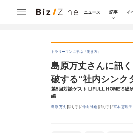
ニュース
記事
イ
トラリーマンに学ぶ「働き方」
島原万丈さんに訊く
破する“社内シンク
第5回対談ゲスト LIFULL HOME’
編
島原 万丈
[語り手] /
仲山 進也
[語り手] /
宮本 恵理子