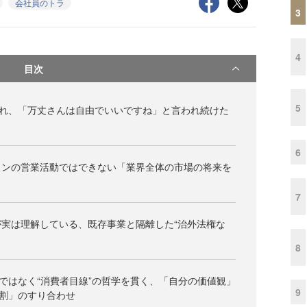
会社員のトラ
3
4
目次
5
られ、「万丈さんは自由でいいですね」と言われ続けた
6
インの営業活動ではできない「業界全体の市場の将来を
7
実は理解している、既存事業と隔離した“治外法権な
8
”ではなく“消費者目線”の哲学を貫く、「自分の価値観」
9
割」のすり合わせ