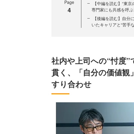
Page
【中編を読む】“東京
4
専門家にも共感を呼ぶ
【後編を読む】自分に
いたキャリアと“苦手
社内や上司への“忖度”
貫く、「自分の価値観
すり合わせ