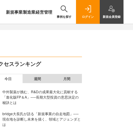
新規事業
製造業
経営管理
事例を探す
ログイン
新規
会員登録
クセスランキング
今日
週間
月間
中外製薬が挑む、R&Dの成果最大化に貢献する
「進化版FP＆A」──長期大型投資の意思決定の
秘訣とは
bridge大長氏が語る「新規事業の自走地図」──
現在地を診断し未来を描く、領域とアジェンダと
は