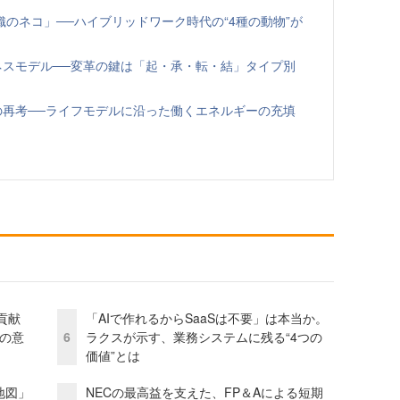
のネコ」──ハイブリッドワーク時代の“4種の動物”が
ネスモデル──変革の鍵は「起・承・転・結」タイプ別
の再考──ライフモデルに沿った働くエネルギーの充填
貢献
「AIで作れるからSaaSは不要」は本当か。
資の意
6
ラクスが示す、業務システムに残る“4つの
価値”とは
地図」
NECの最高益を支えた、FP＆Aによる短期