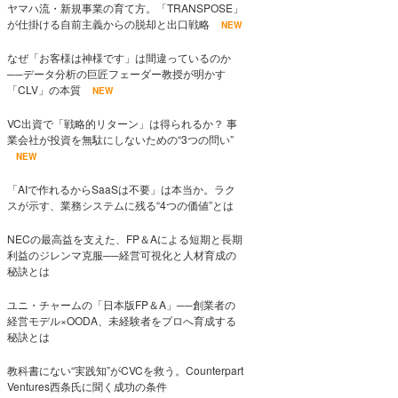
ヤマハ流・新規事業の育て方。「TRANSPOSE」
が仕掛ける自前主義からの脱却と出口戦略
NEW
なぜ「お客様は神様です」は間違っているのか
──データ分析の巨匠フェーダー教授が明かす
「CLV」の本質
NEW
VC出資で「戦略的リターン」は得られるか？ 事
業会社が投資を無駄にしないための“3つの問い”
NEW
「AIで作れるからSaaSは不要」は本当か。ラク
スが示す、業務システムに残る“4つの価値”とは
NECの最高益を支えた、FP＆Aによる短期と長期
利益のジレンマ克服──経営可視化と人材育成の
秘訣とは
ユニ・チャームの「日本版FP＆A」──創業者の
経営モデル×OODA、未経験者をプロへ育成する
秘訣とは
教科書にない“実践知”がCVCを救う。Counterpart
Ventures西条氏に聞く成功の条件