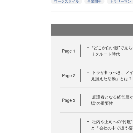
ワークスタイル
事業開発
トラリーマン
“どこか白い眼”で見
Page
1
リクルート時代
トラが担うべき、メ
Page
2
見据えた活動」とは？
庇護者となる経営層が
Page
3
場”の重要性
社内や上司への“忖度
と「会社の中で担う役