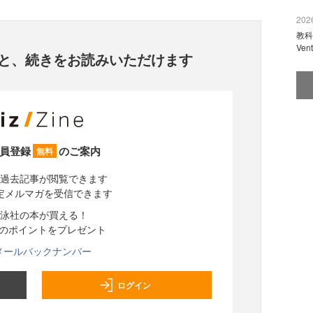
2026
教科
Ve
と、
続きをお読みいただけます
員登録
のご案内
無料
過去記事が閲覧できます
定メルマガを受信できます
泳社の本が買える！
分のポイントをプレゼント
メールバックナンバー
ログイン