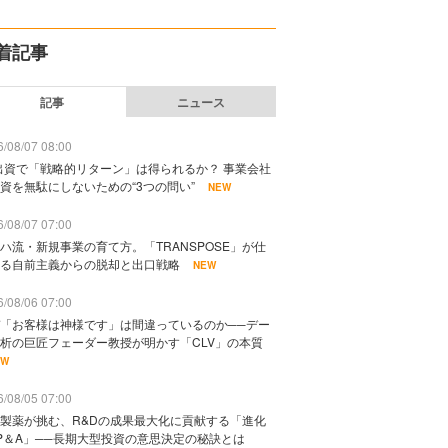
着記事
記事
ニュース
/08/07 08:00
出資で「戦略的リターン」は得られるか？ 事業会社
資を無駄にしないための“3つの問い”
NEW
/08/07 07:00
ハ流・新規事業の育て方。「TRANSPOSE」が仕
る自前主義からの脱却と出口戦略
NEW
/08/06 07:00
「お客様は神様です」は間違っているのか──デー
析の巨匠フェーダー教授が明かす「CLV」の本質
EW
/08/05 07:00
製薬が挑む、R&Dの成果最大化に貢献する「進化
P＆A」──長期大型投資の意思決定の秘訣とは