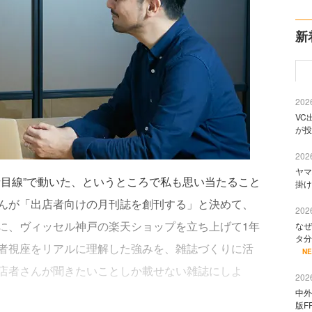
新
2026
VC
が投
2026
ヤマ
者目線”で動いた、というところで私も思い当たること
掛け
んが「出店者向けの月刊誌を創刊する」と決めて、
2026
に、ヴィッセル神戸の楽天ショップを立ち上げて1年
なぜ
タ分
者視座をリアルに理解した強みを、雑誌づくりに活
N
店者さんが聞きたいことしか載せない雑誌にしよ
2026
中外
版F