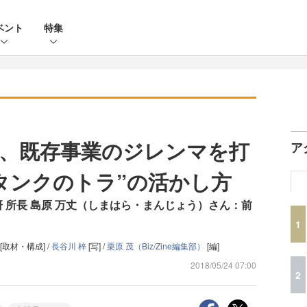
ベント
特集
、既存事業のジレンマを打
ア
タンクのトラ”の活かし方
S総研 所長 島原 万丈（しまはら・まんじょう）さん：前
1
[取材・構成] /
長谷川 梓
[写] /
栗原 茂（Biz/Zine編集部）
[編]
2018/05/24 07:00
2