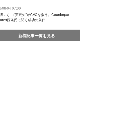
/08/04 07:00
書にない“実践知”がCVCを救う。Counterpart
ntures西条氏に聞く成功の条件
新着記事一覧を見る