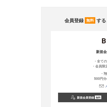
会員登録
する
無料
新規会
・全ての
・会員限
・翔
500円
新規会員登録
無料