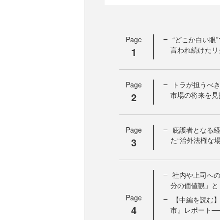
Page
“どこか白い眼
1
言われ続けたリ
Page
トラが担うべ
2
市場の将来を見
Page
庇護者となる
3
た“治外法権な場
社内や上司への
分の価値観」と
Page
【中編を読む】
4
市』レポート─