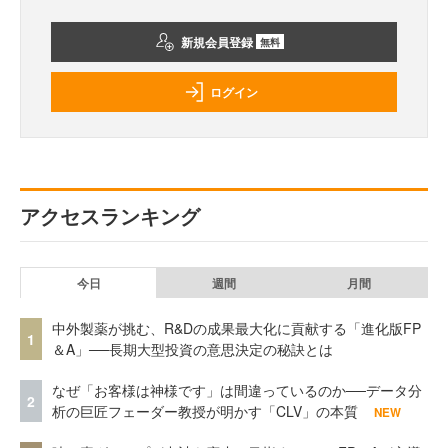
新規会員登録
無料
ログイン
アクセスランキング
今日
週間
月間
中外製薬が挑む、R&Dの成果最大化に貢献する「進化版FP
1
＆A」──長期大型投資の意思決定の秘訣とは
なぜ「お客様は神様です」は間違っているのか──データ分
2
析の巨匠フェーダー教授が明かす「CLV」の本質
NEW