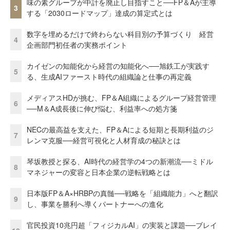
味の素グループが中計を廃止し目指すこと──FP＆Aが主導
3
する「2030ロードマップ」達成の算定式とは
数字を埋めるだけで終わらない科目別の予算づくり 経営
4
企画部門初任者の実務ポイント
カイゼンの知能化から経営の知能化へ──旭鉄工が実践す
5
る、生成AIファースト時代の組織論と仕事の再定義
メディアスHDが挑む、FP＆A組織によるグループ経営管理
6
──M＆A成長後に伸び悩む、利益率への処方箋
NECの最高益を支えた、FP＆Aによる短期と長期利益のジ
7
レンマ克服──経営可視化と人材育成の秘訣とは
琴坂教授と探る、AI時代の経営学の4つの新潮流──ミドル
8
マネジャーの変容と日本企業の逆転戦略とは
日本版FP＆A×HRBPの真髄──戦略を「組織能力」へと翻訳
9
し、事業を勝利へ導くパートナーへの進化
官民投資10兆円超「フィジカルAI」の実装と課題──ブレイ