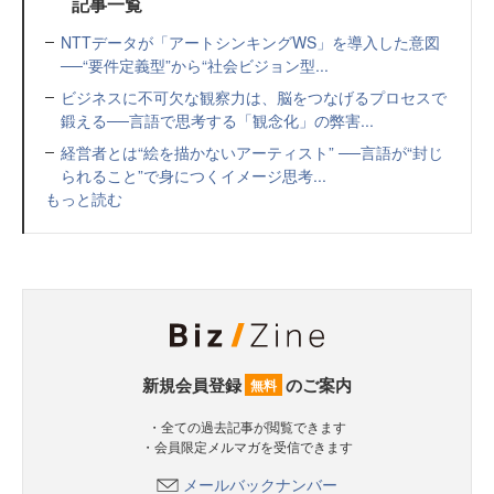
記事一覧
NTTデータが「アートシンキングWS」を導入した意図
──“要件定義型”から“社会ビジョン型...
ビジネスに不可欠な観察力は、脳をつなげるプロセスで
鍛える──言語で思考する「観念化」の弊害...
経営者とは“絵を描かないアーティスト” ──言語が“封じ
られること”で身につくイメージ思考...
もっと読む
新規会員登録
のご案内
無料
・全ての過去記事が閲覧できます
・会員限定メルマガを受信できます
メールバックナンバー