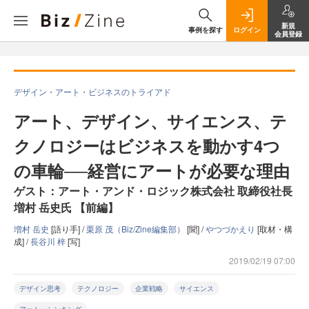
新規
事例を探す
ログイン
会員登録
デザイン・アート・ビジネスのトライアド
アート、デザイン、サイエンス、テ
クノロジーはビジネスを動かす4つ
の車輪──経営にアートが必要な理由
ゲスト：アート・アンド・ロジック株式会社 取締役社長
増村 岳史氏 【前編】
増村 岳史
[語り手] /
栗原 茂（Biz/Zine編集部）
[聞] /
やつづかえり
[取材・構
成] /
長谷川 梓
[写]
2019/02/19 07:00
デザイン思考
テクノロジー
企業戦略
サイエンス