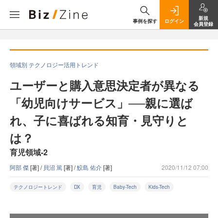
新規
事例を探す
ログイン
会員登録
領域別 テクノロジー活用トレンド
ユーザーと購入意思決定者が異なる
「幼児向けサービス」──親に選ば
れ、子に喜ばれる知育・見守りと
は？
育児領域-2
阿部 傑
[著] /
貝沼 篤
[著] /
鮫島 佑介
[著]
2020/11/12 07:00
テクノロジートレンド
DX
育児
Baby-Tech
Kids-Tech