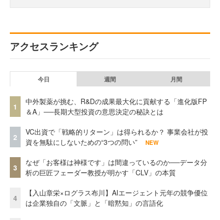
アクセスランキング
今日
週間
月間
中外製薬が挑む、R&Dの成果最大化に貢献する「進化版FP
1
＆A」──長期大型投資の意思決定の秘訣とは
VC出資で「戦略的リターン」は得られるか？ 事業会社が投
2
資を無駄にしないための“3つの問い”
NEW
なぜ「お客様は神様です」は間違っているのか──データ分
3
析の巨匠フェーダー教授が明かす「CLV」の本質
【入山章栄×ログラス布川】AIエージェント元年の競争優位
4
は企業独自の「文脈」と「暗黙知」の言語化