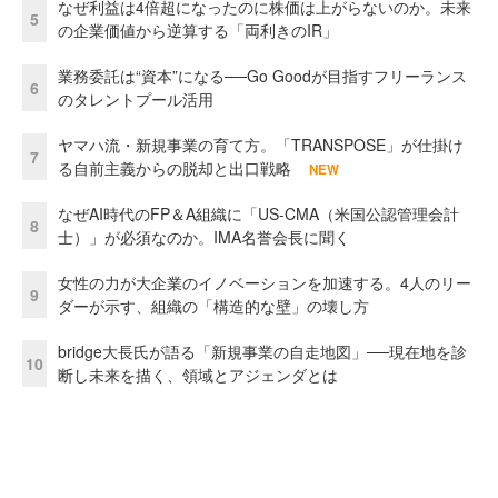
なぜ利益は4倍超になったのに株価は上がらないのか。未来
5
の企業価値から逆算する「両利きのIR」
業務委託は“資本”になる──Go Goodが目指すフリーランス
6
のタレントプール活用
ヤマハ流・新規事業の育て方。「TRANSPOSE」が仕掛け
7
る自前主義からの脱却と出口戦略
NEW
なぜAI時代のFP＆A組織に「US-CMA（米国公認管理会計
8
士）」が必須なのか。IMA名誉会長に聞く
女性の力が大企業のイノベーションを加速する。4人のリー
9
ダーが示す、組織の「構造的な壁」の壊し方
bridge大長氏が語る「新規事業の自走地図」──現在地を診
10
断し未来を描く、領域とアジェンダとは